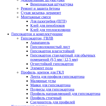
Венецианская штукатурка
Ремонт и защита бетона
Сухая засыпка, керамзит
Монтажные смеси
Для пазогребня (ПГП)
Клей для пеноблоков
Клей для теплоизоляции
Гипсокартон и комплектующие
Гипсокартон, ГВЛВ
Аквапанель
Гипсоволокнистый лист
Гипсокартон влагостойкий
Гипсокартон стандартный для обычных
помещений (9,5 мм | 12,5 мм)
Огнестойкий гипсокартон
Элемент пола
Профиль, крепеж для ГКЛ
Лента для профиля гипсокартона
Малярные углы
Маяки для гипсокартона
Подвесы для гипсокартона
Профиль направляющий для гипсокартона
Профиль стоечный
Соединитель для профилей