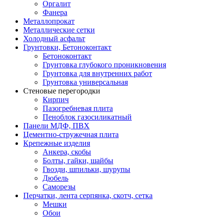
Оргалит
Фанера
Металлопрокат
Металлические сетки
Холодный асфальт
Грунтовки, Бетоноконтакт
Бетоноконтакт
Грунтовка глубокого проникновения
Грунтовка для внутренних работ
Грунтовка универсальная
Стеновые перегородки
Кирпич
Пазогребневая плита
Пеноблок газосиликатный
Панели МДФ, ПВХ
Цементно-стружечная плита
Крепежные изделия
Анкера, скобы
Болты, гайки, шайбы
Гвозди, шпильки, шурупы
Дюбель
Саморезы
Перчатки, лента серпянка, скотч, сетка
Мешки
Обои