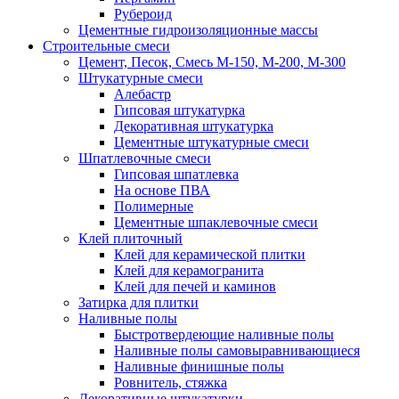
Рубероид
Цементные гидроизоляционные массы
Строительные смеси
Цемент, Песок, Смесь М-150, М-200, М-300
Штукатурные смеси
Алебастр
Гипсовая штукатурка
Декоративная штукатурка
Цементные штукатурные смеси
Шпатлевочные смеси
Гипсовая шпатлевка
На основе ПВА
Полимерные
Цементные шпаклевочные смеси
Клей плиточный
Клей для керамической плитки
Клей для керамогранита
Клей для печей и каминов
Затирка для плитки
Наливные полы
Быстротвердеющие наливные полы
Наливные полы самовыравнивающиеся
Наливные финишные полы
Ровнитель, стяжка
Декоративные штукатурки