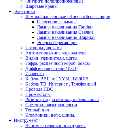
Фитинги полипропиленовые
Шаровые краны
Электрика
Лампы Галогеновые , Энергосберегающие
Галогеновые лампы
Лампы накаливания Грибки
Лампы накаливания Свечки
Лампы накаливания Шарики
Энергосберегающие
Патроны для ламп
Автоматические выключатели
Вилки, удлинители, щиты
Гофра, распаечный короб, боксы
Дифф выключатели (УЗО)
Изолента
Кабель ВВГ нг , NYM , ВБбШВ
Кабель ТВ ,Интернет , Телефонный
Провода ПВС
Прожекторы
Розетки, подрозетники, кабель-канал
Счетчики электроэнергии
Теплый пол
Клеммники, ваги, шины,
Инструмент
Вспомогательный инструмент