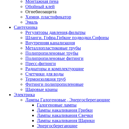
Монтажная пена
Обойный клей
Огнебиозащита
Химия, пластификатор
Эмаль
Сантехника
Регуляторы давления,фильтры
Шланги. Гофра.Гибкие подводки.Сифоны
Внутренняя канализация
Металлопластиковые трубы
Полипропиленовые трубы
Полипропиленовые фитинги
Пресс-фитинги
Радиаторы и комплектующие
Счетчики для воды
Термоизоляция труб
Фитинги полипропиленовые
Шаровые краны
Электрика
Лампы Галогеновые , Энергосберегающие
Галогеновые лампы
Лампы накаливания Грибки
Лампы накаливания Свечки
Лампы накаливания Шарики
Энергосберегающие