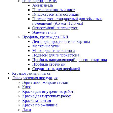
Гипсокартон, ГВЛВ
Аквапанель
Гипсоволокнистый лист
Гипсокартон влагостойкий
Гипсокартон стандартный для обычных
помещений (9,5 мм | 12,5 мм)
Огнестойкий гипсокартон
Элемент пола
Профиль, крепеж для ГКЛ
Лента для профиля гипсокартона
Малярные углы
Маяки для гипсокартона
Подвесы для гипсокартона
Профиль направляющий для гипсокартона
Профиль стоечный
Соединитель для профилей
Керамогранит, плитка
Лакокрасочная продукция
Герметики, жидкие гвозди
Клея
Краска для внутренних работ
Краска для наружных работ
Краска масляная
Краска по ржавчине
Лаки