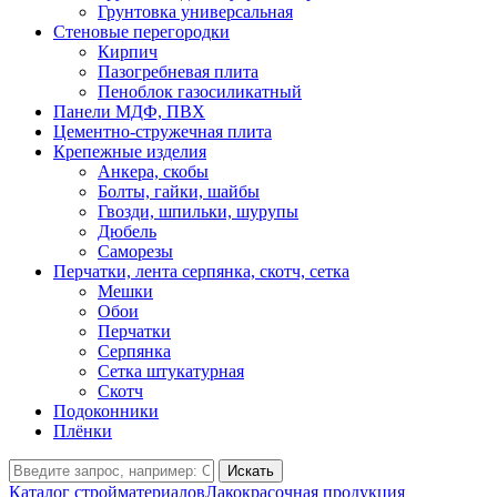
Грунтовка универсальная
Стеновые перегородки
Кирпич
Пазогребневая плита
Пеноблок газосиликатный
Панели МДФ, ПВХ
Цементно-стружечная плита
Крепежные изделия
Анкера, скобы
Болты, гайки, шайбы
Гвозди, шпильки, шурупы
Дюбель
Саморезы
Перчатки, лента серпянка, скотч, сетка
Мешки
Обои
Перчатки
Серпянка
Сетка штукатурная
Скотч
Подоконники
Плёнки
Искать
Каталог стройматериалов
Лакокрасочная продукция