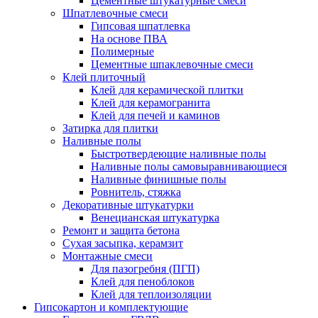
Цементные штукатурные смеси
Шпатлевочные смеси
Гипсовая шпатлевка
На основе ПВА
Полимерные
Цементные шпаклевочные смеси
Клей плиточный
Клей для керамической плитки
Клей для керамогранита
Клей для печей и каминов
Затирка для плитки
Наливные полы
Быстротвердеющие наливные полы
Наливные полы самовыравнивающиеся
Наливные финишные полы
Ровнитель, стяжка
Декоративные штукатурки
Венецианская штукатурка
Ремонт и защита бетона
Сухая засыпка, керамзит
Монтажные смеси
Для пазогребня (ПГП)
Клей для пеноблоков
Клей для теплоизоляции
Гипсокартон и комплектующие