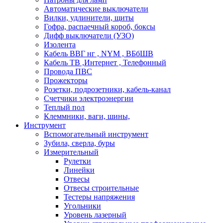
Автоматические выключатели
Вилки, удлинители, щиты
Гофра, распаечный короб, боксы
Дифф выключатели (УЗО)
Изолента
Кабель ВВГ нг , NYM , ВБбШВ
Кабель ТВ ,Интернет , Телефонный
Провода ПВС
Прожекторы
Розетки, подрозетники, кабель-канал
Счетчики электроэнергии
Теплый пол
Клеммники, ваги, шины,
Инструмент
Вспомогательный инструмент
Зубила, сверла, буры
Измерительный
Рулетки
Линейки
Отвесы
Отвесы строительные
Тестеры напряжения
Угольники
Уровень лазерный