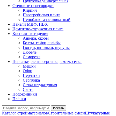
Грунтовка универсальная
Стеновые перегородки
Кирпич
Пазогребневая плита
Пеноблок газосиликатный
Панели МДФ, ПВХ
Цементно-стружечная плита
Крепежные изделия
Анкера, скобы
Болты, гайки, шайбы
Гвозди, шпильки, шурупы
Дюбель
Саморезы
Перчатки, лента серпянка, скотч, сетка
Мешки
Обои
Перчатки
Серпянка
Сетка штукатурная
Скотч
Подоконники
Плёнки
Искать
Каталог стройматериалов
Строительные смеси
Штукатурные