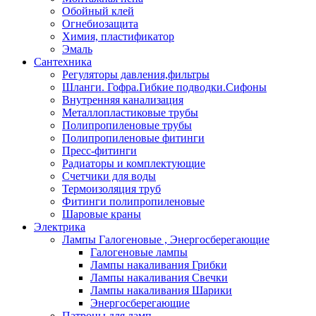
Обойный клей
Огнебиозащита
Химия, пластификатор
Эмаль
Сантехника
Регуляторы давления,фильтры
Шланги. Гофра.Гибкие подводки.Сифоны
Внутренняя канализация
Металлопластиковые трубы
Полипропиленовые трубы
Полипропиленовые фитинги
Пресс-фитинги
Радиаторы и комплектующие
Счетчики для воды
Термоизоляция труб
Фитинги полипропиленовые
Шаровые краны
Электрика
Лампы Галогеновые , Энергосберегающие
Галогеновые лампы
Лампы накаливания Грибки
Лампы накаливания Свечки
Лампы накаливания Шарики
Энергосберегающие
Патроны для ламп