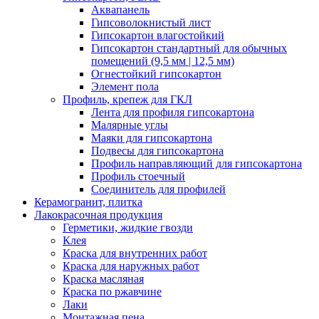
Аквапанель
Гипсоволокнистый лист
Гипсокартон влагостойкий
Гипсокартон стандартный для обычных
помещений (9,5 мм | 12,5 мм)
Огнестойкий гипсокартон
Элемент пола
Профиль, крепеж для ГКЛ
Лента для профиля гипсокартона
Малярные углы
Маяки для гипсокартона
Подвесы для гипсокартона
Профиль направляющий для гипсокартона
Профиль стоечный
Соединитель для профилей
Керамогранит, плитка
Лакокрасочная продукция
Герметики, жидкие гвозди
Клея
Краска для внутренних работ
Краска для наружных работ
Краска масляная
Краска по ржавчине
Лаки
Монтажная пена