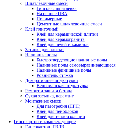
Шпатлевочные смеси
Гипсовая шпатлевка
На основе ПВА
Полимерные
Цементные шпаклевочные смеси
Клей плиточный
Клей для керамической плитки
Клей для керамогранита
Клей для печей и каминов
Затирка для плитки
Наливные полы
Быстротвердеющие наливные полы
Наливные полы самовыравнивающиеся
Наливные финишные полы
Ровнитель, стяжка
Декоративные штукатурки
Венецианская штукатурка
Ремонт и защита бетона
Сухая засыпка, керамзит
Монтажные смеси
Для пазогребня (ПГП)
Клей для пеноблоков
Клей для теплоизоляции
Гипсокартон и комплектующие
Гипсокартон, ГВЛВ