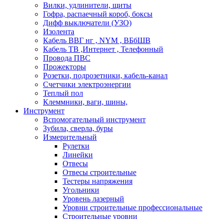
Вилки, удлинители, щиты
Гофра, распаечный короб, боксы
Дифф выключатели (УЗО)
Изолента
Кабель ВВГ нг , NYM , ВБбШВ
Кабель ТВ ,Интернет , Телефонный
Провода ПВС
Прожекторы
Розетки, подрозетники, кабель-канал
Счетчики электроэнергии
Теплый пол
Клеммники, ваги, шины,
Инструмент
Вспомогательный инструмент
Зубила, сверла, буры
Измерительный
Рулетки
Линейки
Отвесы
Отвесы строительные
Тестеры напряжения
Угольники
Уровень лазерный
Уровни строительные профессиональные
Строительные уровни