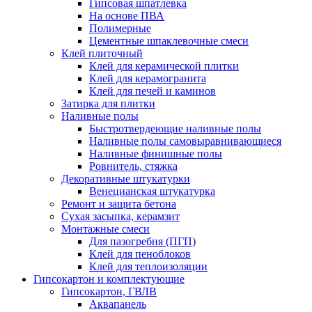
Гипсовая шпатлевка
На основе ПВА
Полимерные
Цементные шпаклевочные смеси
Клей плиточный
Клей для керамической плитки
Клей для керамогранита
Клей для печей и каминов
Затирка для плитки
Наливные полы
Быстротвердеющие наливные полы
Наливные полы самовыравнивающиеся
Наливные финишные полы
Ровнитель, стяжка
Декоративные штукатурки
Венецианская штукатурка
Ремонт и защита бетона
Сухая засыпка, керамзит
Монтажные смеси
Для пазогребня (ПГП)
Клей для пеноблоков
Клей для теплоизоляции
Гипсокартон и комплектующие
Гипсокартон, ГВЛВ
Аквапанель