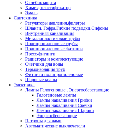
Огнебиозащита
Химия, пластификатор
Эмаль
Сантехника
Регуляторы давления,фильтры
Шланги. Гофра.Гибкие подводки.Сифоны
Внутренняя канализация
Металлопластиковые трубы
Полипропиленовые трубы
Полипропиленовые фитинги
Пресс-фитинги
Радиаторы и комплектующие
Счетчики для воды
Термоизоляция труб
Фитинги полипропиленовые
Шаровые краны
Электрика
Лампы Галогеновые , Энергосберегающие
Галогеновые лампы
Лампы накаливания Грибки
Лампы накаливания Свечки
Лампы накаливания Шарики
Энергосберегающие
Патроны для ламп
Автоматические выключатели