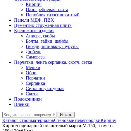
Кирпич
Пазогребневая плита
Пеноблок газосиликатный
Панели МДФ, ПВХ
Цементно-стружечная плита
Крепежные изделия
Анкера, скобы
Болты, гайки, шайбы
Гвозди, шпильки, шурупы
Дюбель
Саморезы
Перчатки, лента серпянка, скотч, сетка
Мешки
Обои
Перчатки
Серпянка
Сетка штукатурная
Скотч
Подоконники
Плёнки
Искать
Каталог стройматериалов
Стеновые перегородки
Кирпич
Кирпич одинарный полнотелый марки М-150, размер -
250х120х65 мм