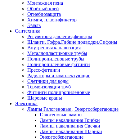
Монтажная пена
Обойный клей
Огнебиозащита
Химия, пластификатор
Эмаль
Сантехника
Регуляторы давления,фильтры
Шланги. Гофра.Гибкие подводки.Сифоны
Внутренняя канализация
Металлопластиковые трубы
Полипропиленовые трубы
Полипропиленовые фитинги
Пресс-фитинги
Радиаторы и комплектующие
Счетчики для воды
Термоизоляция труб
Фитинги полипропиленовые
Шаровые краны
Электрика
Лампы Галогеновые , Энергосберегающие
Галогеновые лампы
Лампы накаливания Грибки
Лампы накаливания Свечки
Лампы накаливания Шарики
Энергосберегающие