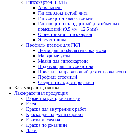
Гипсокартон, ГВЛВ
Аквапанель
Гипсоволокнистый лист
Гипсокартон влагостойкий
Гипсокартон стандартный для обычных
помещений (9,5 мм | 12,5 мм)
Огнестойкий гипсокартон
Элемент пола
Профиль, крепеж для ГКЛ
Лента для профиля гипсокартона
Малярные углы
Маяки для гипсокартона
Подвесы для гипсокартона
Профиль направляющий для гипсокартона
Профиль стоечный
Соединитель для профилей
Керамогранит, плитка
Лакокрасочная продукция
Герметики, жидкие гвозди
Клея
Краска для внутренних работ
Краска для наружных работ
Краска масляная
Краска по ржавчине
Лаки