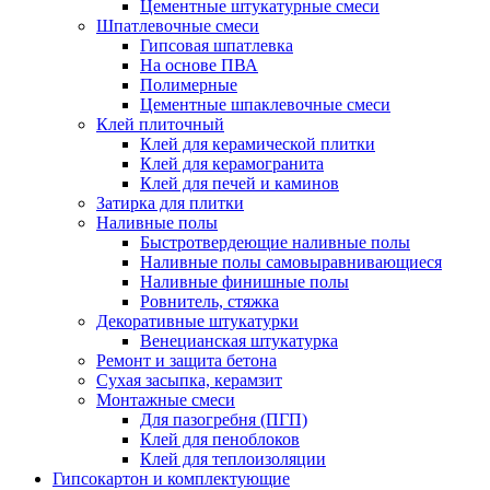
Цементные штукатурные смеси
Шпатлевочные смеси
Гипсовая шпатлевка
На основе ПВА
Полимерные
Цементные шпаклевочные смеси
Клей плиточный
Клей для керамической плитки
Клей для керамогранита
Клей для печей и каминов
Затирка для плитки
Наливные полы
Быстротвердеющие наливные полы
Наливные полы самовыравнивающиеся
Наливные финишные полы
Ровнитель, стяжка
Декоративные штукатурки
Венецианская штукатурка
Ремонт и защита бетона
Сухая засыпка, керамзит
Монтажные смеси
Для пазогребня (ПГП)
Клей для пеноблоков
Клей для теплоизоляции
Гипсокартон и комплектующие