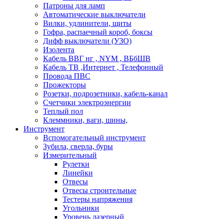
Патроны для ламп
Автоматические выключатели
Вилки, удлинители, щиты
Гофра, распаечный короб, боксы
Дифф выключатели (УЗО)
Изолента
Кабель ВВГ нг , NYM , ВБбШВ
Кабель ТВ ,Интернет , Телефонный
Провода ПВС
Прожекторы
Розетки, подрозетники, кабель-канал
Счетчики электроэнергии
Теплый пол
Клеммники, ваги, шины,
Инструмент
Вспомогательный инструмент
Зубила, сверла, буры
Измерительный
Рулетки
Линейки
Отвесы
Отвесы строительные
Тестеры напряжения
Угольники
Уровень лазерный