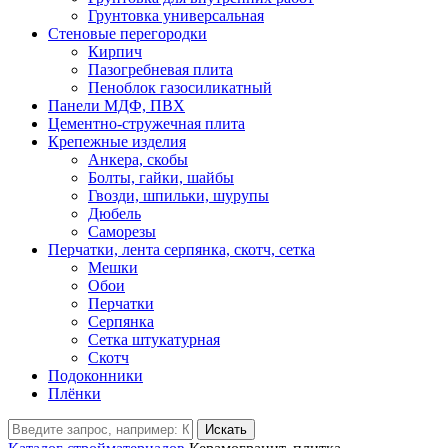
Грунтовка универсальная
Стеновые перегородки
Кирпич
Пазогребневая плита
Пеноблок газосиликатный
Панели МДФ, ПВХ
Цементно-стружечная плита
Крепежные изделия
Анкера, скобы
Болты, гайки, шайбы
Гвозди, шпильки, шурупы
Дюбель
Саморезы
Перчатки, лента серпянка, скотч, сетка
Мешки
Обои
Перчатки
Серпянка
Сетка штукатурная
Скотч
Подоконники
Плёнки
Искать