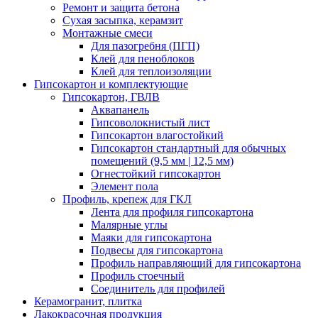
Ремонт и защита бетона
Сухая засыпка, керамзит
Монтажные смеси
Для пазогребня (ПГП)
Клей для пеноблоков
Клей для теплоизоляции
Гипсокартон и комплектующие
Гипсокартон, ГВЛВ
Аквапанель
Гипсоволокнистый лист
Гипсокартон влагостойкий
Гипсокартон стандартный для обычных
помещений (9,5 мм | 12,5 мм)
Огнестойкий гипсокартон
Элемент пола
Профиль, крепеж для ГКЛ
Лента для профиля гипсокартона
Малярные углы
Маяки для гипсокартона
Подвесы для гипсокартона
Профиль направляющий для гипсокартона
Профиль стоечный
Соединитель для профилей
Керамогранит, плитка
Лакокрасочная продукция