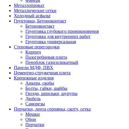
Фанера
Металлопрокат
Металлические сетки
Холодный асфальт
Грунтовки, Бетоноконтакт
Бетоноконтакт
Грунтовка глубокого проникновения
Грунтовка для внутренних работ
Грунтовка универсальная
Стеновые перегородки
Кирпич
Пазогребневая плита
Пеноблок газосиликатный
Панели МДФ, ПВХ
Цементно-стружечная плита
Крепежные изделия
Анкера, скобы
Болты, гайки, шайбы
Гвозди, шпильки, шурупы
Дюбель
Саморезы
Перчатки, лента серпянка, скотч, сетка
Мешки
Обои
Перчатки