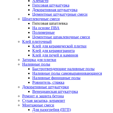
Алебастр
Гипсовая штукатурка
Декоративная штукатурка
Цементные штукатурные смеси
Шпатлевочные смеси
Гипсовая шпатлевка
На основе ПВА
Полимерные
Цементные шпаклевочные смеси
Клей плиточный
Клей для керамической плитки
Клей для керамогранита
Клей для печей и каминов
Затирка для плитки
Наливные полы
Быстротвердеющие наливные полы
Наливные полы самовыравнивающиеся
Наливные финишные полы
Ровнитель, стяжка
Декоративные штукатурки
Венецианская штукатурка
Ремонт и защита бетона
Сухая засыпка, керамзит
Монтажные смеси
Для пазогребня (ПГП)