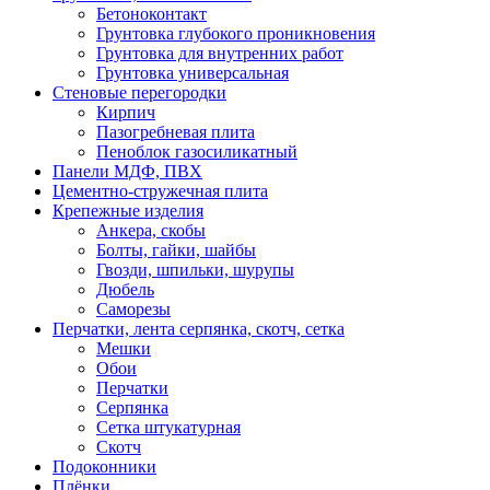
Бетоноконтакт
Грунтовка глубокого проникновения
Грунтовка для внутренних работ
Грунтовка универсальная
Стеновые перегородки
Кирпич
Пазогребневая плита
Пеноблок газосиликатный
Панели МДФ, ПВХ
Цементно-стружечная плита
Крепежные изделия
Анкера, скобы
Болты, гайки, шайбы
Гвозди, шпильки, шурупы
Дюбель
Саморезы
Перчатки, лента серпянка, скотч, сетка
Мешки
Обои
Перчатки
Серпянка
Сетка штукатурная
Скотч
Подоконники
Плёнки