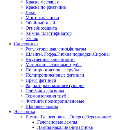
Краска масляная
Краска по ржавчине
Лаки
Монтажная пена
Обойный клей
Огнебиозащита
Химия, пластификатор
Эмаль
Сантехника
Регуляторы давления,фильтры
Шланги. Гофра.Гибкие подводки.Сифоны
Внутренняя канализация
Металлопластиковые трубы
Полипропиленовые трубы
Полипропиленовые фитинги
Пресс-фитинги
Радиаторы и комплектующие
Счетчики для воды
Термоизоляция труб
Фитинги полипропиленовые
Шаровые краны
Электрика
Лампы Галогеновые , Энергосберегающие
Галогеновые лампы
Лампы накаливания Грибки