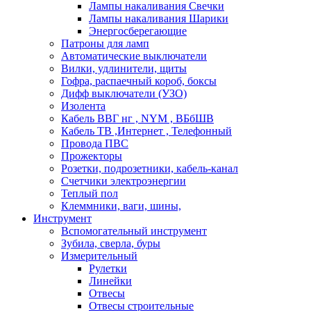
Лампы накаливания Свечки
Лампы накаливания Шарики
Энергосберегающие
Патроны для ламп
Автоматические выключатели
Вилки, удлинители, щиты
Гофра, распаечный короб, боксы
Дифф выключатели (УЗО)
Изолента
Кабель ВВГ нг , NYM , ВБбШВ
Кабель ТВ ,Интернет , Телефонный
Провода ПВС
Прожекторы
Розетки, подрозетники, кабель-канал
Счетчики электроэнергии
Теплый пол
Клеммники, ваги, шины,
Инструмент
Вспомогательный инструмент
Зубила, сверла, буры
Измерительный
Рулетки
Линейки
Отвесы
Отвесы строительные