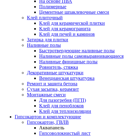
На основе ПВА
Полимерные
Цементные шпаклевочные смеси
Клей плиточный
Клей для керамической плитки
Клей для керамогранита
Клей для печей и каминов
Затирка для плитки
Наливные полы
Быстротвердеющие наливные полы
Наливные полы самовыравнивающиеся
Наливные финишные полы
Ровнитель, стяжка
Декоративные штукатурки
Венецианская штукатурка
Ремонт и защита бетона
Сухая засыпка, керамзит
Монтажные смеси
Для пазогребня (ПГП)
Клей для пеноблоков
Клей для теплоизоляции
Гипсокартон и комплектующие
Гипсокартон, ГВЛВ
Аквапанель
Гипсоволокнистый лист