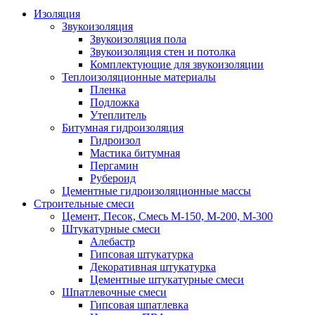
Изоляция
Звукоизоляция
Звукоизоляция пола
Звукоизоляция стен и потолка
Комплектующие для звукоизоляции
Теплоизоляционные материалы
Пленка
Подложка
Утеплитель
Битумная гидроизоляция
Гидроизол
Мастика битумная
Пергамин
Рубероид
Цементные гидроизоляционные массы
Строительные смеси
Цемент, Песок, Смесь М-150, М-200, М-300
Штукатурные смеси
Алебастр
Гипсовая штукатурка
Декоративная штукатурка
Цементные штукатурные смеси
Шпатлевочные смеси
Гипсовая шпатлевка