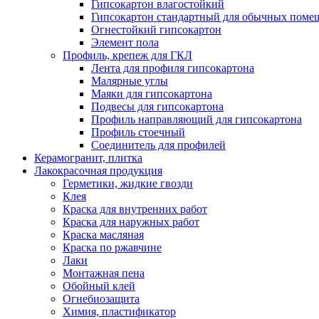
Гипсокартон влагостойкий
Гипсокартон стандартный для обычных помеще
Огнестойкий гипсокартон
Элемент пола
Профиль, крепеж для ГКЛ
Лента для профиля гипсокартона
Малярные углы
Маяки для гипсокартона
Подвесы для гипсокартона
Профиль направляющий для гипсокартона
Профиль стоечный
Соединитель для профилей
Керамогранит, плитка
Лакокрасочная продукция
Герметики, жидкие гвозди
Клея
Краска для внутренних работ
Краска для наружных работ
Краска масляная
Краска по ржавчине
Лаки
Монтажная пена
Обойный клей
Огнебиозащита
Химия, пластификатор