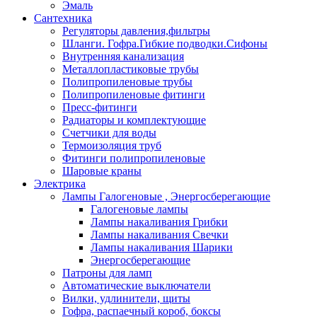
Эмаль
Сантехника
Регуляторы давления,фильтры
Шланги. Гофра.Гибкие подводки.Сифоны
Внутренняя канализация
Металлопластиковые трубы
Полипропиленовые трубы
Полипропиленовые фитинги
Пресс-фитинги
Радиаторы и комплектующие
Счетчики для воды
Термоизоляция труб
Фитинги полипропиленовые
Шаровые краны
Электрика
Лампы Галогеновые , Энергосберегающие
Галогеновые лампы
Лампы накаливания Грибки
Лампы накаливания Свечки
Лампы накаливания Шарики
Энергосберегающие
Патроны для ламп
Автоматические выключатели
Вилки, удлинители, щиты
Гофра, распаечный короб, боксы