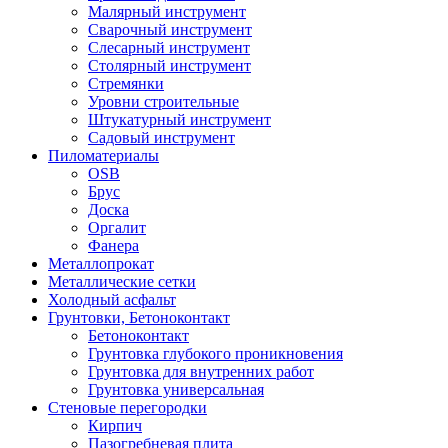
Малярный инструмент
Сварочный инструмент
Слесарный инструмент
Столярный инструмент
Стремянки
Уровни строительные
Штукатурный инструмент
Садовый инструмент
Пиломатериалы
OSB
Брус
Доска
Оргалит
Фанера
Металлопрокат
Металлические сетки
Холодный асфальт
Грунтовки, Бетоноконтакт
Бетоноконтакт
Грунтовка глубокого проникновения
Грунтовка для внутренних работ
Грунтовка универсальная
Стеновые перегородки
Кирпич
Пазогребневая плита