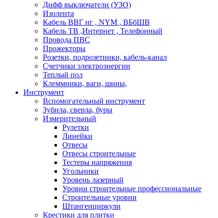
Дифф выключатели (УЗО)
Изолента
Кабель ВВГ нг , NYM , ВБбШВ
Кабель ТВ ,Интернет , Телефонный
Провода ПВС
Прожекторы
Розетки, подрозетники, кабель-канал
Счетчики электроэнергии
Теплый пол
Клеммники, ваги, шины,
Инструмент
Вспомогательный инструмент
Зубила, сверла, буры
Измерительный
Рулетки
Линейки
Отвесы
Отвесы строительные
Тестеры напряжения
Угольники
Уровень лазерный
Уровни строительные профессиональные
Строительные уровни
Штангенциркули
Крестики для плитки