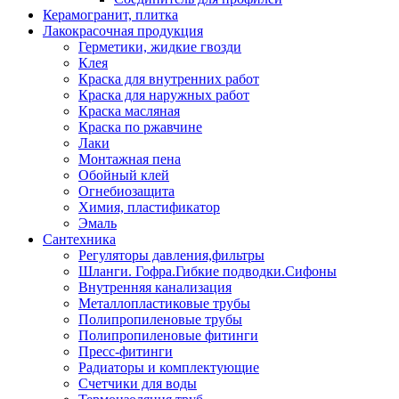
Керамогранит, плитка
Лакокрасочная продукция
Герметики, жидкие гвозди
Клея
Краска для внутренних работ
Краска для наружных работ
Краска масляная
Краска по ржавчине
Лаки
Монтажная пена
Обойный клей
Огнебиозащита
Химия, пластификатор
Эмаль
Сантехника
Регуляторы давления,фильтры
Шланги. Гофра.Гибкие подводки.Сифоны
Внутренняя канализация
Металлопластиковые трубы
Полипропиленовые трубы
Полипропиленовые фитинги
Пресс-фитинги
Радиаторы и комплектующие
Счетчики для воды