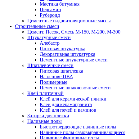
Мастика битумная
Пергамин
Рубероид
Цементные гидроизоляционные массы
Строительные смеси
Цемент, Песок, Смесь М-150, М-200, М-300
Штукатурные смеси
Алебастр
Гипсовая штукатурка
Декоративная штукатурка
Цементные штукатурные смеси
Шпатлевочные смеси
Гипсовая шпатлевка
На основе ПВА
Полимерные
Цементные шпаклевочные смеси
Клей плиточный
Клей для керамической плитки
Клей для керамогранита
Клей для печей и каминов
Затирка для плитки
Наливные полы
Быстротвердеющие наливные полы
Наливные полы самовыравнивающиеся
Наливные финишные полы