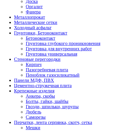
Доска
Оргалит
Фанера
Металлопрокат
Металлические сетки
Холодный асфальт
Грунтовки, Бетоноконтакт
Бетоноконтакт
Грунтовка глубокого проникновения
Грунтовка для внутренних работ
Грунтовка универсальная
Стеновые перегородки
Кирпич
Пазогребневая плита
Пеноблок газосиликатный
Панели МДФ, ПВХ
Цементно-стружечная плита
Крепежные изделия
Анкера, скобы
Болты, гайки, шайбы
Гвозди, шпильки, шурупы
Дюбель
Саморезы
Перчатки, лента серпянка, скотч, сетка
Мешки