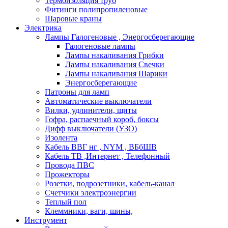
Термоизоляция труб
Фитинги полипропиленовые
Шаровые краны
Электрика
Лампы Галогеновые , Энергосберегающие
Галогеновые лампы
Лампы накаливания Грибки
Лампы накаливания Свечки
Лампы накаливания Шарики
Энергосберегающие
Патроны для ламп
Автоматические выключатели
Вилки, удлинители, щиты
Гофра, распаечный короб, боксы
Дифф выключатели (УЗО)
Изолента
Кабель ВВГ нг , NYM , ВБбШВ
Кабель ТВ ,Интернет , Телефонный
Провода ПВС
Прожекторы
Розетки, подрозетники, кабель-канал
Счетчики электроэнергии
Теплый пол
Клеммники, ваги, шины,
Инструмент