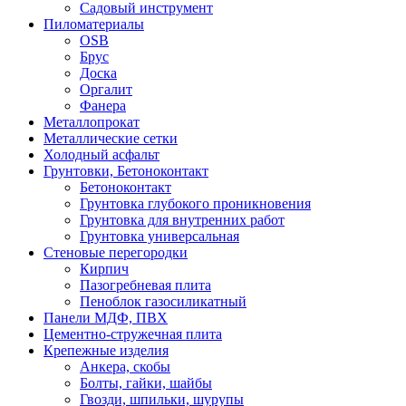
Садовый инструмент
Пиломатериалы
OSB
Брус
Доска
Оргалит
Фанера
Металлопрокат
Металлические сетки
Холодный асфальт
Грунтовки, Бетоноконтакт
Бетоноконтакт
Грунтовка глубокого проникновения
Грунтовка для внутренних работ
Грунтовка универсальная
Стеновые перегородки
Кирпич
Пазогребневая плита
Пеноблок газосиликатный
Панели МДФ, ПВХ
Цементно-стружечная плита
Крепежные изделия
Анкера, скобы
Болты, гайки, шайбы
Гвозди, шпильки, шурупы