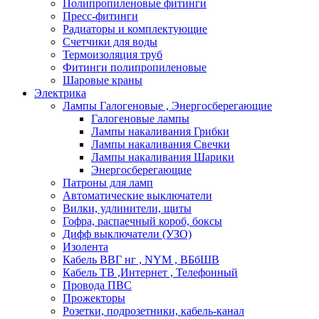
Полипропиленовые фитинги
Пресс-фитинги
Радиаторы и комплектующие
Счетчики для воды
Термоизоляция труб
Фитинги полипропиленовые
Шаровые краны
Электрика
Лампы Галогеновые , Энергосберегающие
Галогеновые лампы
Лампы накаливания Грибки
Лампы накаливания Свечки
Лампы накаливания Шарики
Энергосберегающие
Патроны для ламп
Автоматические выключатели
Вилки, удлинители, щиты
Гофра, распаечный короб, боксы
Дифф выключатели (УЗО)
Изолента
Кабель ВВГ нг , NYM , ВБбШВ
Кабель ТВ ,Интернет , Телефонный
Провода ПВС
Прожекторы
Розетки, подрозетники, кабель-канал