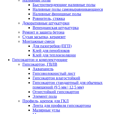
Наливные полы
Быстротвердеющие наливные полы
Наливные полы самовыравнивающиеся
Наливные финишные полы
Ровнитель, стяжка
Декоративные штукатурки
Венецианская штукатурка
Ремонт и защита бетона
Сухая засыпка, керамзит
Монтажные смеси
Для пазогребня (ПГП)
Клей для пеноблоков
Клей для теплоизоляции
Гипсокартон и комплектующие
Гипсокартон, ГВЛВ
Аквапанель
Гипсоволокнистый лист
Гипсокартон влагостойкий
Гипсокартон стандартный для обычных
помещений (9,5 мм | 12,5 мм)
Огнестойкий гипсокартон
Элемент пола
Профиль, крепеж для ГКЛ
Лента для профиля гипсокартона
Малярные углы