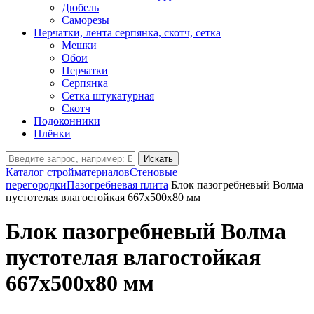
Дюбель
Саморезы
Перчатки, лента серпянка, скотч, сетка
Мешки
Обои
Перчатки
Серпянка
Сетка штукатурная
Скотч
Подоконники
Плёнки
Искать
Каталог стройматериалов
Стеновые
перегородки
Пазогребневая плита
Блок пазогребневый Волма
пустотелая влагостойкая 667х500х80 мм
Блок пазогребневый Волма
пустотелая влагостойкая
667х500х80 мм