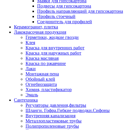
Маяки для гипсокартона
Подвесы для гипсокартона
Профиль направляющий для гипсокартона
Профиль стоечный
Соединитель для профилей
Керамогранит, плитка
Лакокрасочная продукция
Герметики, жидкие гвозди
Клея
Краска для внутренних работ
Краска для наружных работ
Краска масляная
Краска по ржавчине
Лаки
Монтажная пена
Обойный клей
Огнебиозащита
Химия, пластификатор
Эмаль
Сантехника
Регуляторы давления,фильтры
Шланги. Гофра.Гибкие подводки.Сифоны
Внутренняя канализация
Металлопластиковые трубы
Полипропиленовые трубы