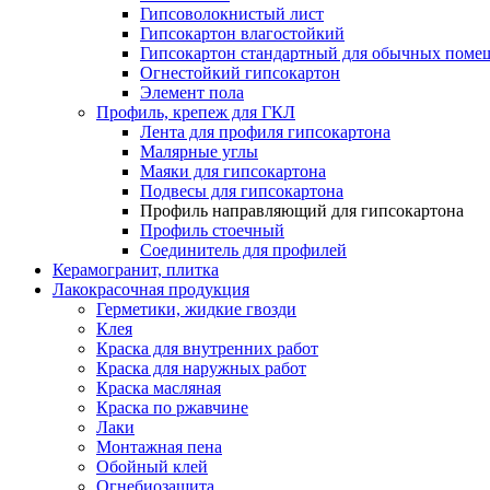
Гипсоволокнистый лист
Гипсокартон влагостойкий
Гипсокартон стандартный для обычных помеще
Огнестойкий гипсокартон
Элемент пола
Профиль, крепеж для ГКЛ
Лента для профиля гипсокартона
Малярные углы
Маяки для гипсокартона
Подвесы для гипсокартона
Профиль направляющий для гипсокартона
Профиль стоечный
Соединитель для профилей
Керамогранит, плитка
Лакокрасочная продукция
Герметики, жидкие гвозди
Клея
Краска для внутренних работ
Краска для наружных работ
Краска масляная
Краска по ржавчине
Лаки
Монтажная пена
Обойный клей
Огнебиозащита