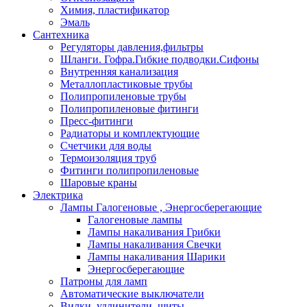
Химия, пластификатор
Эмаль
Сантехника
Регуляторы давления,фильтры
Шланги. Гофра.Гибкие подводки.Сифоны
Внутренняя канализация
Металлопластиковые трубы
Полипропиленовые трубы
Полипропиленовые фитинги
Пресс-фитинги
Радиаторы и комплектующие
Счетчики для воды
Термоизоляция труб
Фитинги полипропиленовые
Шаровые краны
Электрика
Лампы Галогеновые , Энергосберегающие
Галогеновые лампы
Лампы накаливания Грибки
Лампы накаливания Свечки
Лампы накаливания Шарики
Энергосберегающие
Патроны для ламп
Автоматические выключатели
Вилки, удлинители, щиты