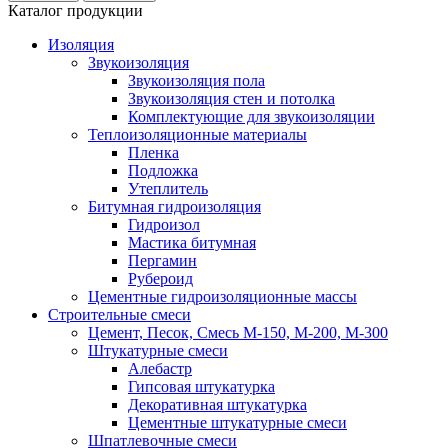
Каталог продукции
Изоляция
Звукоизоляция
Звукоизоляция пола
Звукоизоляция стен и потолка
Комплектующие для звукоизоляции
Теплоизоляционные материалы
Пленка
Подложка
Утеплитель
Битумная гидроизоляция
Гидроизол
Мастика битумная
Пергамин
Рубероид
Цементные гидроизоляционные массы
Строительные смеси
Цемент, Песок, Смесь М-150, М-200, М-300
Штукатурные смеси
Алебастр
Гипсовая штукатурка
Декоративная штукатурка
Цементные штукатурные смеси
Шпатлевочные смеси