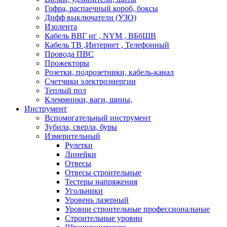
Гофра, распаечный короб, боксы
Дифф выключатели (УЗО)
Изолента
Кабель ВВГ нг , NYM , ВБбШВ
Кабель ТВ ,Интернет , Телефонный
Провода ПВС
Прожекторы
Розетки, подрозетники, кабель-канал
Счетчики электроэнергии
Теплый пол
Клеммники, ваги, шины,
Инструмент
Вспомогательный инструмент
Зубила, сверла, буры
Измерительный
Рулетки
Линейки
Отвесы
Отвесы строительные
Тестеры напряжения
Угольники
Уровень лазерный
Уровни строительные профессиональные
Строительные уровни