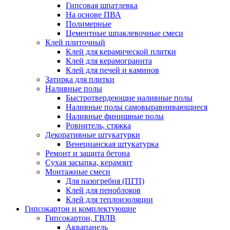
Гипсовая шпатлевка
На основе ПВА
Полимерные
Цементные шпаклевочные смеси
Клей плиточный
Клей для керамической плитки
Клей для керамогранита
Клей для печей и каминов
Затирка для плитки
Наливные полы
Быстротвердеющие наливные полы
Наливные полы самовыравнивающиеся
Наливные финишные полы
Ровнитель, стяжка
Декоративные штукатурки
Венецианская штукатурка
Ремонт и защита бетона
Сухая засыпка, керамзит
Монтажные смеси
Для пазогребня (ПГП)
Клей для пеноблоков
Клей для теплоизоляции
Гипсокартон и комплектующие
Гипсокартон, ГВЛВ
Аквапанель