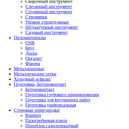
Сварочный инструмент
Слесарный инструмент
Столярный инструмент
Стремянки
Уровни строительные
Штукатурный инструмент
Садовый инструмент
Пиломатериалы
OSB
Брус
Доска
Оргалит
Фанера
Металлопрокат
Металлические сетки
Холодный асфальт
Грунтовки, Бетоноконтакт
Бетоноконтакт
Грунтовка глубокого проникновения
Грунтовка для внутренних работ
Грунтовка универсальная
Стеновые перегородки
Кирпич
Пазогребневая плита
Пеноблок газосиликатный