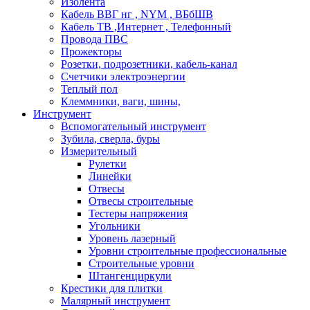
Изолента
Кабель ВВГ нг , NYM , ВБбШВ
Кабель ТВ ,Интернет , Телефонный
Провода ПВС
Прожекторы
Розетки, подрозетники, кабель-канал
Счетчики электроэнергии
Теплый пол
Клеммники, ваги, шины,
Инструмент
Вспомогательный инструмент
Зубила, сверла, буры
Измерительный
Рулетки
Линейки
Отвесы
Отвесы строительные
Тестеры напряжения
Угольники
Уровень лазерный
Уровни строительные профессиональные
Строительные уровни
Штангенциркули
Крестики для плитки
Малярный инструмент