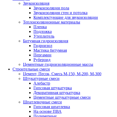
Звукоизоляция
Звукоизоляция пола
Звукоизоляция стен и потолка
Комплектующие для звукоизоляции
Теплоизоляционные материалы
Пленка
Подложка
Утеплитель
Битумная гидроизоляция
Гидроизол
Мастика битумная
Пергамин
Рубероид
Цементные гидроизоляционные массы
Строительные смеси
Цемент, Песок, Смесь М-150, М-200, М-300
Штукатурные смеси
Алебастр
Гипсовая штукатурка
Декоративная штукатурка
Цементные штукатурные смеси
Шпатлевочные смеси
Гипсовая шпатлевка
На основе ПВА
Полимерные