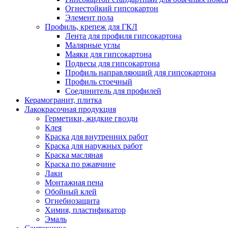
Огнестойкий гипсокартон
Элемент пола
Профиль, крепеж для ГКЛ
Лента для профиля гипсокартона
Малярные углы
Маяки для гипсокартона
Подвесы для гипсокартона
Профиль направляющий для гипсокартона
Профиль стоечный
Соединитель для профилей
Керамогранит, плитка
Лакокрасочная продукция
Герметики, жидкие гвозди
Клея
Краска для внутренних работ
Краска для наружных работ
Краска масляная
Краска по ржавчине
Лаки
Монтажная пена
Обойный клей
Огнебиозащита
Химия, пластификатор
Эмаль