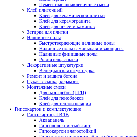
Цементные шпаклевочные смеси
Клей плиточный
Клей для керамической плитки
Клей для керамогранита
Клей для печей и каминов
Затирка для плитки
Наливные полы
Быстротвердеющие наливные полы
Наливные полы самовыравнивающиеся
Наливные финишные полы
Ровнитель, стяжка
Декоративные штукатурки
Венецианская штукатурка
Ремонт и защита бетона
Сухая засыпка, керамзит
Монтажные смеси
Для пазогребня (ПГП)
Клей для пеноблоков
Клей для теплоизоляции
Гипсокартон и комплектующие
Гипсокартон, ГВЛВ
Аквапанель
Гипсоволокнистый лист
Гипсокартон влагостойкий
Гипсокартон стандартный для обычных помеще