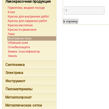
Лакокрасочная продукция
Герметики, жидкие гвозди
Клея
Краска для внутренних работ
Краска для наружных работ
в корзину
Краска масляная
Краска по ржавчине
Лаки
Монтажная пена
Обойный клей
Огнебиозащита
Химия, пластификатор
Эмаль
Сантехника
Электрика
Инструмент
Пиломатериалы
Металлопрокат
Металлические сетки