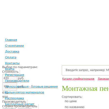
Главная
О компании
Доставка
Оплата
Контакты
Выбор по параметрам:
Войти
Стоимость
Регистрация
руб.
Каталог стройматериалов
Лакокра
Производители
Монтажная пе
руб.
Звукоизоляция -
Готовые решения
Калькулятор материалов
690
Сортировать:
900
Распродажа
по цене
Производитель
Бесплатный расчет
Страна производитель
по названию