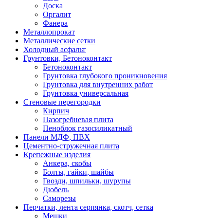
Доска
Оргалит
Фанера
Металлопрокат
Металлические сетки
Холодный асфальт
Грунтовки, Бетоноконтакт
Бетоноконтакт
Грунтовка глубокого проникновения
Грунтовка для внутренних работ
Грунтовка универсальная
Стеновые перегородки
Кирпич
Пазогребневая плита
Пеноблок газосиликатный
Панели МДФ, ПВХ
Цементно-стружечная плита
Крепежные изделия
Анкера, скобы
Болты, гайки, шайбы
Гвозди, шпильки, шурупы
Дюбель
Саморезы
Перчатки, лента серпянка, скотч, сетка
Мешки