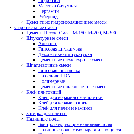
Гидроизол
Мастика битумная
Пергамин
Рубероид
Цементные гидроизоляционные массы
Строительные смеси
Цемент, Песок, Смесь М-150, М-200, М-300
Штукатурные смеси
Алебастр
Гипсовая штукатурка
Декоративная штукатурка
Цементные штукатурные смеси
Шпатлевочные смеси
Гипсовая шпатлевка
На основе ПВА
Полимерные
Цементные шпаклевочные смеси
Клей плиточный
Клей для керамической плитки
Клей для керамогранита
Клей для печей и каминов
Затирка для плитки
Наливные полы
Быстротвердеющие наливные полы
Наливные полы самовыравнивающиеся