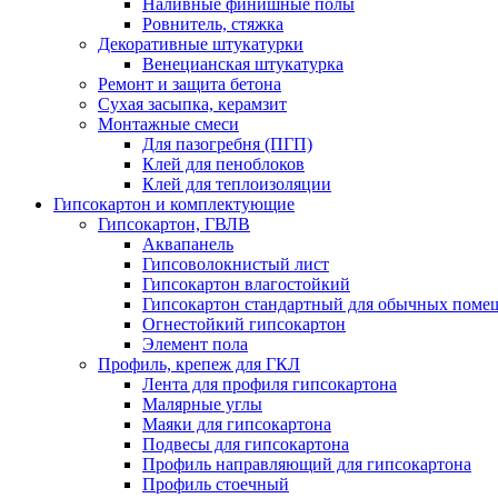
Наливные финишные полы
Ровнитель, стяжка
Декоративные штукатурки
Венецианская штукатурка
Ремонт и защита бетона
Сухая засыпка, керамзит
Монтажные смеси
Для пазогребня (ПГП)
Клей для пеноблоков
Клей для теплоизоляции
Гипсокартон и комплектующие
Гипсокартон, ГВЛВ
Аквапанель
Гипсоволокнистый лист
Гипсокартон влагостойкий
Гипсокартон стандартный для обычных помеще
Огнестойкий гипсокартон
Элемент пола
Профиль, крепеж для ГКЛ
Лента для профиля гипсокартона
Малярные углы
Маяки для гипсокартона
Подвесы для гипсокартона
Профиль направляющий для гипсокартона
Профиль стоечный