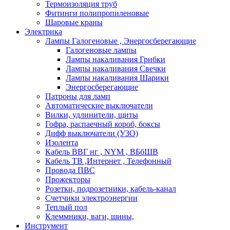
Термоизоляция труб
Фитинги полипропиленовые
Шаровые краны
Электрика
Лампы Галогеновые , Энергосберегающие
Галогеновые лампы
Лампы накаливания Грибки
Лампы накаливания Свечки
Лампы накаливания Шарики
Энергосберегающие
Патроны для ламп
Автоматические выключатели
Вилки, удлинители, щиты
Гофра, распаечный короб, боксы
Дифф выключатели (УЗО)
Изолента
Кабель ВВГ нг , NYM , ВБбШВ
Кабель ТВ ,Интернет , Телефонный
Провода ПВС
Прожекторы
Розетки, подрозетники, кабель-канал
Счетчики электроэнергии
Теплый пол
Клеммники, ваги, шины,
Инструмент