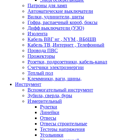
Патроны для ламп
Автоматические выключатели
Вилки, удлинители, щиты
Гофра, распаечный короб, боксы
Дифф выключатели (УЗО)
Изолента
Кабель ВВГ нг , NYM , ВБбШВ
Кабель ТВ ,Интернет , Телефонный
Провода ПВС
Прожекторы
Розетки, подрозетники, кабель-канал
Счетчики электроэнергии
Теплый пол
Клеммники, ваги, шины,
Инструмент
Вспомогательный инструмент
Зубила, сверла, буры
Измерительный
Рулетки
Линейки
Отвесы
Отвесы строительные
Тестеры напряжения
Угольники