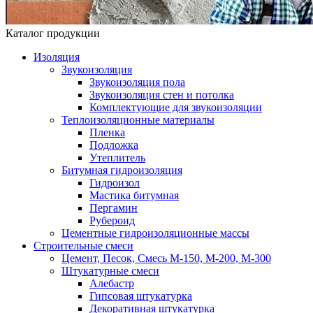
Каталог продукции
Изоляция
Звукоизоляция
Звукоизоляция пола
Звукоизоляция стен и потолка
Комплектующие для звукоизоляции
Теплоизоляционные материалы
Пленка
Подложка
Утеплитель
Битумная гидроизоляция
Гидроизол
Мастика битумная
Пергамин
Рубероид
Цементные гидроизоляционные массы
Строительные смеси
Цемент, Песок, Смесь М-150, М-200, М-300
Штукатурные смеси
Алебастр
Гипсовая штукатурка
Декоративная штукатурка