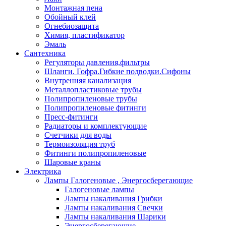
Монтажная пена
Обойный клей
Огнебиозащита
Химия, пластификатор
Эмаль
Сантехника
Регуляторы давления,фильтры
Шланги. Гофра.Гибкие подводки.Сифоны
Внутренняя канализация
Металлопластиковые трубы
Полипропиленовые трубы
Полипропиленовые фитинги
Пресс-фитинги
Радиаторы и комплектующие
Счетчики для воды
Термоизоляция труб
Фитинги полипропиленовые
Шаровые краны
Электрика
Лампы Галогеновые , Энергосберегающие
Галогеновые лампы
Лампы накаливания Грибки
Лампы накаливания Свечки
Лампы накаливания Шарики
Энергосберегающие