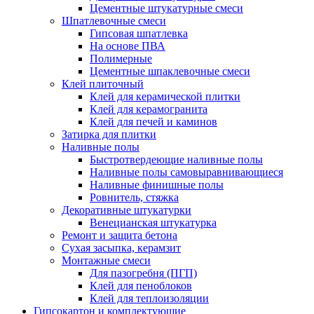
Цементные штукатурные смеси
Шпатлевочные смеси
Гипсовая шпатлевка
На основе ПВА
Полимерные
Цементные шпаклевочные смеси
Клей плиточный
Клей для керамической плитки
Клей для керамогранита
Клей для печей и каминов
Затирка для плитки
Наливные полы
Быстротвердеющие наливные полы
Наливные полы самовыравнивающиеся
Наливные финишные полы
Ровнитель, стяжка
Декоративные штукатурки
Венецианская штукатурка
Ремонт и защита бетона
Сухая засыпка, керамзит
Монтажные смеси
Для пазогребня (ПГП)
Клей для пеноблоков
Клей для теплоизоляции
Гипсокартон и комплектующие