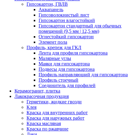
Гипсокартон, ГВЛВ
Аквапанель
Гипсоволокнистый лист
Гипсокартон влагостойкий
Гипсокартон стандартный для обычных
помещений (9,5 мм | 12,5 мм)
Огнестойкий гипсокартон
Элемент пола
Профиль, крепеж для ГКЛ
Лента для профиля гипсокартона
Малярные углы
Маяки для гипсокартона
Подвесы для гипсокартона
Профиль направляющий для гипсокартона
Профиль стоечный
Соединитель для профилей
Керамогранит, плитка
Лакокрасочная продукция
Герметики, жидкие гвозди
Клея
Краска для внутренних работ
Краска для наружных работ
Краска масляная
Краска по ржавчине
Лаки