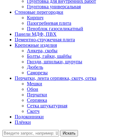
Грунтовка для внутренних работ
Грунтовка универсальная
Стеновые перегородки
Кирпич
Пазогребневая плита
Пеноблок газосиликатный
Панели МДФ, ПВХ
Цементно-стружечная плита
Крепежные изделия
Анкера, скобы
Болты, гайки, шайбы
Гвозди, шпильки, шурупы
Дюбель
Саморезы
Перчатки, лента серпянка, скотч, сетка
Мешки
Обои
Перчатки
Серпянка
Сетка штукатурная
Скотч
Подоконники
Плёнки
Искать