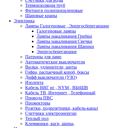
Счетчики для воды
Термоизоляция труб
Фитинги полипропиленовые
Шаровые краны
Электрика
Лампы Галогеновые , Энергосберегающие
Галогеновые лампы
Лампы накаливания Грибки
Лампы накаливания Свечки
Лампы накаливания Шарики
Энергосберегающие
Патроны для ламп
Автоматические выключатели
Вилки, удлинители, щиты
Гофра, распаечный короб, боксы
Дифф выключатели (УЗО)
Изолента
Кабель ВВГ нг , NYM , ВБбШВ
Кабель ТВ ,Интернет , Телефонный
Провода ПВС
Прожекторы
Розетки, подрозетники, кабель-канал
Счетчики электроэнергии
Теплый пол
Клеммники, ваги, шины,