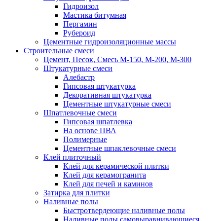
Гидроизол
Мастика битумная
Пергамин
Рубероид
Цементные гидроизоляционные массы
Строительные смеси
Цемент, Песок, Смесь М-150, М-200, М-300
Штукатурные смеси
Алебастр
Гипсовая штукатурка
Декоративная штукатурка
Цементные штукатурные смеси
Шпатлевочные смеси
Гипсовая шпатлевка
На основе ПВА
Полимерные
Цементные шпаклевочные смеси
Клей плиточный
Клей для керамической плитки
Клей для керамогранита
Клей для печей и каминов
Затирка для плитки
Наливные полы
Быстротвердеющие наливные полы
Наливные полы самовыравнивающиеся