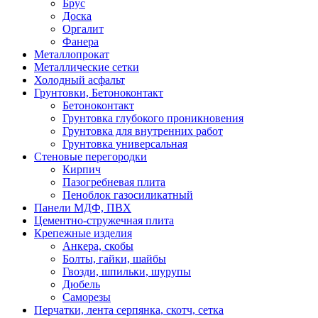
Брус
Доска
Оргалит
Фанера
Металлопрокат
Металлические сетки
Холодный асфальт
Грунтовки, Бетоноконтакт
Бетоноконтакт
Грунтовка глубокого проникновения
Грунтовка для внутренних работ
Грунтовка универсальная
Стеновые перегородки
Кирпич
Пазогребневая плита
Пеноблок газосиликатный
Панели МДФ, ПВХ
Цементно-стружечная плита
Крепежные изделия
Анкера, скобы
Болты, гайки, шайбы
Гвозди, шпильки, шурупы
Дюбель
Саморезы
Перчатки, лента серпянка, скотч, сетка