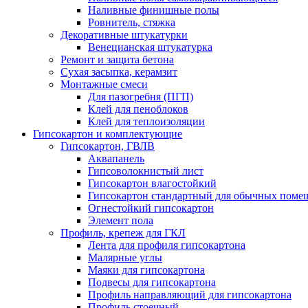
Наливные финишные полы
Ровнитель, стяжка
Декоративные штукатурки
Венецианская штукатурка
Ремонт и защита бетона
Сухая засыпка, керамзит
Монтажные смеси
Для пазогребня (ПГП)
Клей для пеноблоков
Клей для теплоизоляции
Гипсокартон и комплектующие
Гипсокартон, ГВЛВ
Аквапанель
Гипсоволокнистый лист
Гипсокартон влагостойкий
Гипсокартон стандартный для обычных помеще
Огнестойкий гипсокартон
Элемент пола
Профиль, крепеж для ГКЛ
Лента для профиля гипсокартона
Малярные углы
Маяки для гипсокартона
Подвесы для гипсокартона
Профиль направляющий для гипсокартона
Профиль стоечный