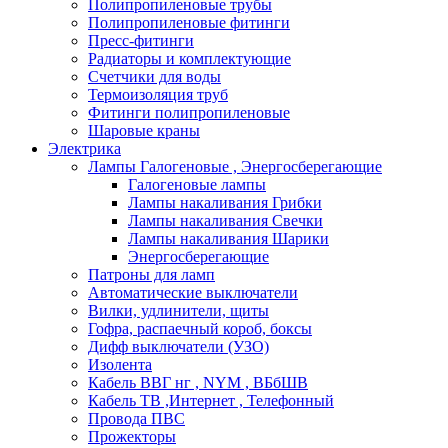
Полипропиленовые трубы
Полипропиленовые фитинги
Пресс-фитинги
Радиаторы и комплектующие
Счетчики для воды
Термоизоляция труб
Фитинги полипропиленовые
Шаровые краны
Электрика
Лампы Галогеновые , Энергосберегающие
Галогеновые лампы
Лампы накаливания Грибки
Лампы накаливания Свечки
Лампы накаливания Шарики
Энергосберегающие
Патроны для ламп
Автоматические выключатели
Вилки, удлинители, щиты
Гофра, распаечный короб, боксы
Дифф выключатели (УЗО)
Изолента
Кабель ВВГ нг , NYM , ВБбШВ
Кабель ТВ ,Интернет , Телефонный
Провода ПВС
Прожекторы