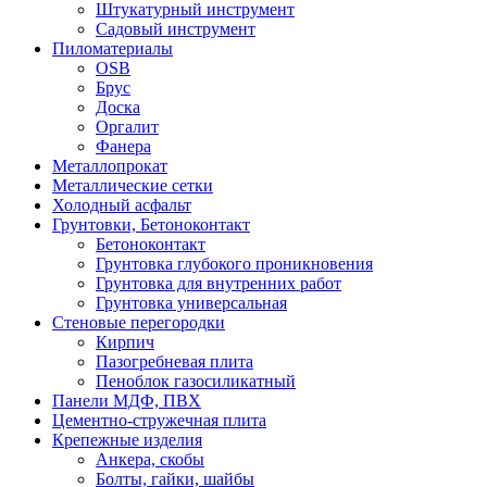
Штукатурный инструмент
Садовый инструмент
Пиломатериалы
OSB
Брус
Доска
Оргалит
Фанера
Металлопрокат
Металлические сетки
Холодный асфальт
Грунтовки, Бетоноконтакт
Бетоноконтакт
Грунтовка глубокого проникновения
Грунтовка для внутренних работ
Грунтовка универсальная
Стеновые перегородки
Кирпич
Пазогребневая плита
Пеноблок газосиликатный
Панели МДФ, ПВХ
Цементно-стружечная плита
Крепежные изделия
Анкера, скобы
Болты, гайки, шайбы