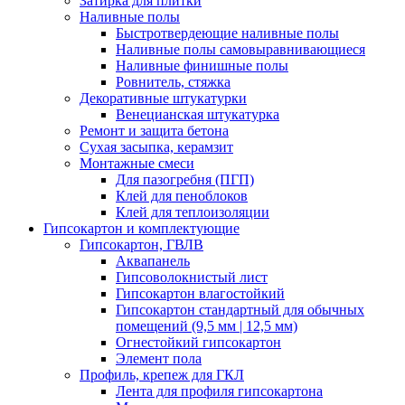
Затирка для плитки
Наливные полы
Быстротвердеющие наливные полы
Наливные полы самовыравнивающиеся
Наливные финишные полы
Ровнитель, стяжка
Декоративные штукатурки
Венецианская штукатурка
Ремонт и защита бетона
Сухая засыпка, керамзит
Монтажные смеси
Для пазогребня (ПГП)
Клей для пеноблоков
Клей для теплоизоляции
Гипсокартон и комплектующие
Гипсокартон, ГВЛВ
Аквапанель
Гипсоволокнистый лист
Гипсокартон влагостойкий
Гипсокартон стандартный для обычных
помещений (9,5 мм | 12,5 мм)
Огнестойкий гипсокартон
Элемент пола
Профиль, крепеж для ГКЛ
Лента для профиля гипсокартона