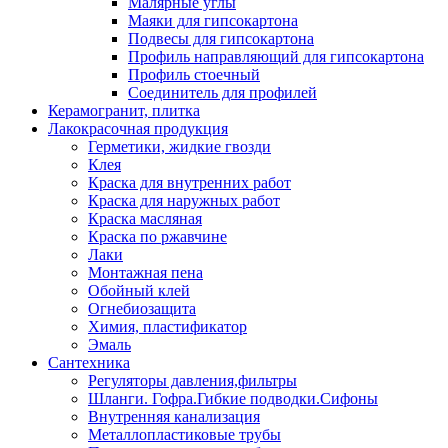
Малярные углы
Маяки для гипсокартона
Подвесы для гипсокартона
Профиль направляющий для гипсокартона
Профиль стоечный
Соединитель для профилей
Керамогранит, плитка
Лакокрасочная продукция
Герметики, жидкие гвозди
Клея
Краска для внутренних работ
Краска для наружных работ
Краска масляная
Краска по ржавчине
Лаки
Монтажная пена
Обойный клей
Огнебиозащита
Химия, пластификатор
Эмаль
Сантехника
Регуляторы давления,фильтры
Шланги. Гофра.Гибкие подводки.Сифоны
Внутренняя канализация
Металлопластиковые трубы