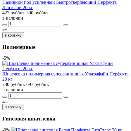
Наливной пол усиленный Быстротвердеющий Перфекта
Лайтслой 20 кг
427 руб/шт.
390
руб/шт.
в наличии
шт.
в корзину
Полимерные
-5%
Шпатлевка полимерная суперфинишная Ультрафайн Перфекта
20 кг
730 руб/шт.
697
руб/шт.
в наличии
шт.
в корзину
Гипсовая шпатлевка
-9%