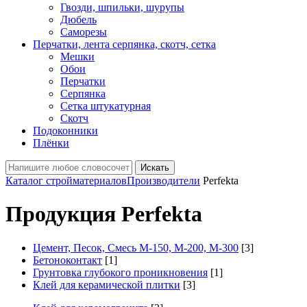
Гвозди, шпильки, шурупы
Дюбель
Саморезы
Перчатки, лента серпянка, скотч, сетка
Мешки
Обои
Перчатки
Серпянка
Сетка штукатурная
Скотч
Подоконники
Плёнки
Искать
Каталог стройматериалов
Производители
Perfekta
Продукция Perfekta
Цемент, Песок, Смесь М-150, М-200, М-300
[3]
Бетоноконтакт
[1]
Грунтовка глубокого проникновения
[1]
Клей для керамической плитки
[3]