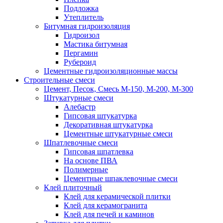
Подложка
Утеплитель
Битумная гидроизоляция
Гидроизол
Мастика битумная
Пергамин
Рубероид
Цементные гидроизоляционные массы
Строительные смеси
Цемент, Песок, Смесь М-150, М-200, М-300
Штукатурные смеси
Алебастр
Гипсовая штукатурка
Декоративная штукатурка
Цементные штукатурные смеси
Шпатлевочные смеси
Гипсовая шпатлевка
На основе ПВА
Полимерные
Цементные шпаклевочные смеси
Клей плиточный
Клей для керамической плитки
Клей для керамогранита
Клей для печей и каминов