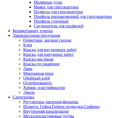
Малярные углы
Маяки для гипсокартона
Подвесы для гипсокартона
Профиль направляющий для гипсокартона
Профиль стоечный
Соединитель для профилей
Керамогранит, плитка
Лакокрасочная продукция
Герметики, жидкие гвозди
Клея
Краска для внутренних работ
Краска для наружных работ
Краска масляная
Краска по ржавчине
Лаки
Монтажная пена
Обойный клей
Огнебиозащита
Химия, пластификатор
Эмаль
Сантехника
Регуляторы давления,фильтры
Шланги. Гофра.Гибкие подводки.Сифоны
Внутренняя канализация
Металлопластиковые трубы