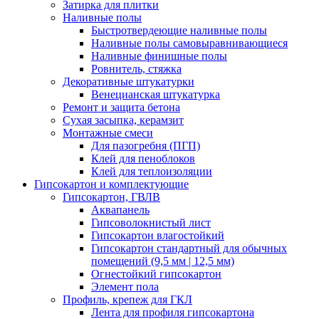
Затирка для плитки
Наливные полы
Быстротвердеющие наливные полы
Наливные полы самовыравнивающиеся
Наливные финишные полы
Ровнитель, стяжка
Декоративные штукатурки
Венецианская штукатурка
Ремонт и защита бетона
Сухая засыпка, керамзит
Монтажные смеси
Для пазогребня (ПГП)
Клей для пеноблоков
Клей для теплоизоляции
Гипсокартон и комплектующие
Гипсокартон, ГВЛВ
Аквапанель
Гипсоволокнистый лист
Гипсокартон влагостойкий
Гипсокартон стандартный для обычных
помещений (9,5 мм | 12,5 мм)
Огнестойкий гипсокартон
Элемент пола
Профиль, крепеж для ГКЛ
Лента для профиля гипсокартона