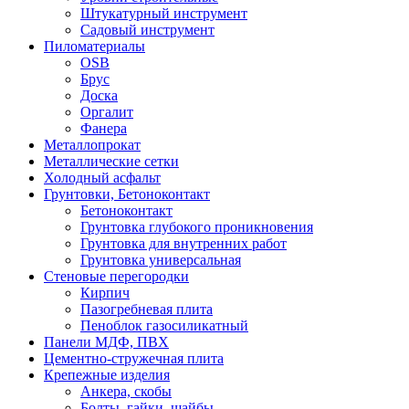
Штукатурный инструмент
Садовый инструмент
Пиломатериалы
OSB
Брус
Доска
Оргалит
Фанера
Металлопрокат
Металлические сетки
Холодный асфальт
Грунтовки, Бетоноконтакт
Бетоноконтакт
Грунтовка глубокого проникновения
Грунтовка для внутренних работ
Грунтовка универсальная
Стеновые перегородки
Кирпич
Пазогребневая плита
Пеноблок газосиликатный
Панели МДФ, ПВХ
Цементно-стружечная плита
Крепежные изделия
Анкера, скобы
Болты, гайки, шайбы