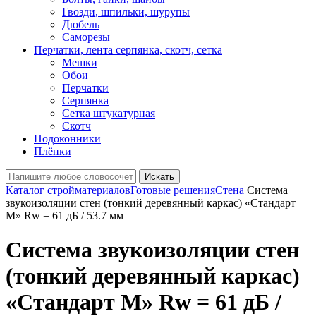
Гвозди, шпильки, шурупы
Дюбель
Саморезы
Перчатки, лента серпянка, скотч, сетка
Мешки
Обои
Перчатки
Серпянка
Сетка штукатурная
Скотч
Подоконники
Плёнки
Искать
Каталог стройматериалов
Готовые решения
Стена
Система
звукоизоляции стен (тонкий деревянный каркас) «Стандарт
М» Rw = 61 дБ / 53.7 мм
Система звукоизоляции стен
(тонкий деревянный каркас)
«Стандарт М» Rw = 61 дБ /