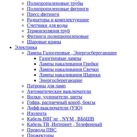
Полипропиленовые трубы
Полипропиленовые фитинги
Пресс-фитинги
Радиаторы и комплектующие
Счетчики для воды
Термоизоляция труб
Фитинги полипропиленовые
Шаровые краны
Электрика
Лампы Галогеновые , Энергосберегающие
Галогеновые лампы
Лампы накаливания Грибки
Лампы накаливания Свечки
Лампы накаливания Шарики
Энергосберегающие
Патроны для ламп
Автоматические выключатели
Вилки, удлинители, щиты
Гофра, распаечный короб, боксы
Дифф выключатели (УЗО)
Изолента
Кабель ВВГ нг , NYM , ВБбШВ
Кабель ТВ ,Интернет , Телефонный
Провода ПВС
Прожекторы