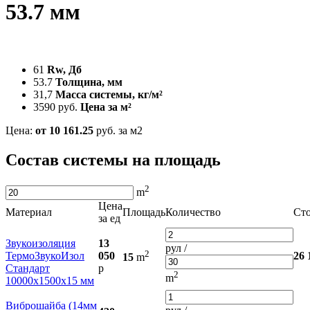
53.7 мм
61
Rw, Дб
53.7
Толщина, мм
31,7
Масса системы, кг/м²
3590 руб.
Цена за м²
Цена:
от 10 161.25
руб. за м2
Состав системы на площадь
2
m
Цена
Материал
Площадь
Количество
Ст
за ед
Звукоизоляция
13
рул /
2
ТермоЗвукоИзол
050
26 
15
m
Стандарт
р
2
m
10000х1500х15 мм
Виброшайба (14мм