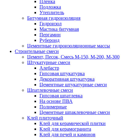
Пленка
Подложка
Утеплитель
Битумная гидроизоляция
Гидроизол
Мастика битумная
Пергамин
Рубероид
Цементные гидроизоляционные массы
Строительные смеси
Цемент, Песок, Смесь М-150, М-200, М-300
Штукатурные смеси
Алебастр
Гипсовая штукатурка
Декоративная штукатурка
Цементные штукатурные смеси
Шпатлевочные смеси
Гипсовая шпатлевка
На основе ПВА
Полимерные
Цементные шпаклевочные смеси
Клей плиточный
Клей для керамической плитки
Клей для керамогранита
Клей для печей и каминов