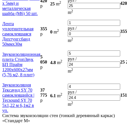
рул /
420
2
х 5мм) и
420
25
m
р
металлическая
2
m
шайба (М6) 50 шт.
Лента
рул /
уплотнительная
355
2
355
0
m
самоклеящаяся
р
Дихтунгсбанд
2
m
50ммx30м
Звукоизоляционная
5
рул /
плита СтопЗвук
2
050
25 
4.8
m
БП Прайм
р
1200х600х27мм
2
m
(5,76 м2, 8 плит)
Звукоизоляция
Тексаунд SY 70
37
рул /
2
самоклеящийся |
775
151
6.1
m
Tecsound SY 70
р
2
m
5х1,22 м 6,1м2 в
уп.
Система звукоизоляции стен (тонкий деревянный каркас)
«Стандарт М»