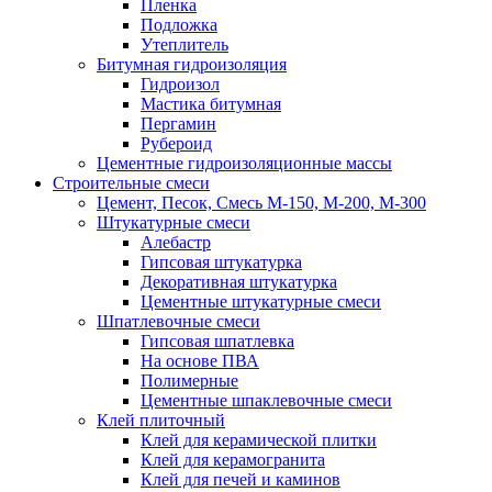
Пленка
Подложка
Утеплитель
Битумная гидроизоляция
Гидроизол
Мастика битумная
Пергамин
Рубероид
Цементные гидроизоляционные массы
Строительные смеси
Цемент, Песок, Смесь М-150, М-200, М-300
Штукатурные смеси
Алебастр
Гипсовая штукатурка
Декоративная штукатурка
Цементные штукатурные смеси
Шпатлевочные смеси
Гипсовая шпатлевка
На основе ПВА
Полимерные
Цементные шпаклевочные смеси
Клей плиточный
Клей для керамической плитки
Клей для керамогранита
Клей для печей и каминов