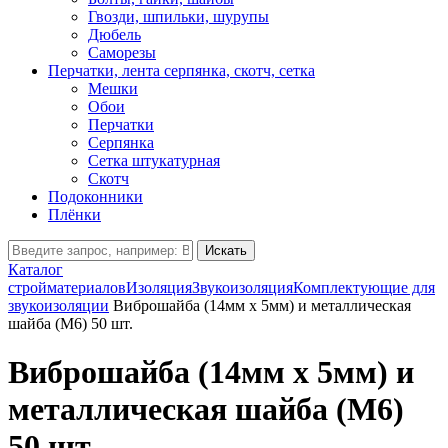
Гвозди, шпильки, шурупы
Дюбель
Саморезы
Перчатки, лента серпянка, скотч, сетка
Мешки
Обои
Перчатки
Серпянка
Сетка штукатурная
Скотч
Подоконники
Плёнки
Искать
Каталог
стройматериалов
Изоляция
Звукоизоляция
Комплектующие для
звукоизоляции
Виброшайба (14мм х 5мм) и металлическая
шайба (М6) 50 шт.
Виброшайба (14мм х 5мм) и
металлическая шайба (М6)
50 шт.