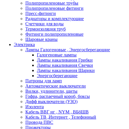
Полипропиленовые трубы
Полипропиленовые фитинги
Пресс-фитинги
Радиаторы и комплектующие
Счетчики для воды
Термоизоляция труб
Фитинги полипропиленовые
Шаровые краны
Электрика
Лампы Галогеновые , Энергосберегающие
Галогеновые лампы
Лампы накаливания Грибки
Лампы накаливания Свечки
Лампы накаливания Шарики
Энергосберегающие
Патроны для ламп
Автоматические выключатели
Вилки, удлинители, щиты
Гофра, распаечный короб, боксы
Дифф выключатели (УЗО)
Изолента
Кабель ВВГ нг , NYM , ВБбШВ
Кабель ТВ ,Интернет , Телефонный
Провода ПВС
Прожекторы