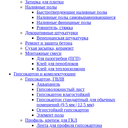
Затирка для плитки
Наливные полы
Быстротвердеющие наливные полы
Наливные полы самовыравнивающиеся
Наливные финишные полы
Ровнитель, стяжка
Декоративные штукатурки
Венецианская штукатурка
Ремонт и защита бетона
Сухая засыпка, керамзит
Монтажные смеси
Для пазогребня (ПГП)
Клей для пеноблоков
Клей для теплоизоляции
Гипсокартон и комплектующие
Гипсокартон, ГВЛВ
Аквапанель
Гипсоволокнистый лист
Гипсокартон влагостойкий
Гипсокартон стандартный для обычных
помещений (9,5 мм | 12,5 мм)
Огнестойкий гипсокартон
Элемент пола
Профиль, крепеж для ГКЛ
Лента для профиля гипсокартона