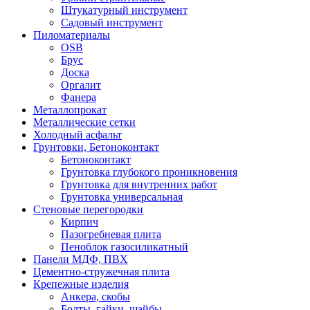
Штукатурный инструмент
Садовый инструмент
Пиломатериалы
OSB
Брус
Доска
Оргалит
Фанера
Металлопрокат
Металлические сетки
Холодный асфальт
Грунтовки, Бетоноконтакт
Бетоноконтакт
Грунтовка глубокого проникновения
Грунтовка для внутренних работ
Грунтовка универсальная
Стеновые перегородки
Кирпич
Пазогребневая плита
Пеноблок газосиликатный
Панели МДФ, ПВХ
Цементно-стружечная плита
Крепежные изделия
Анкера, скобы
Болты, гайки, шайбы