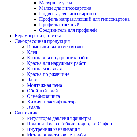
Малярные углы
Маяки для гипсокартона
Подвесы для гипсокартона
Профиль направляющий для гипсокартона
Профиль стоечный
Соединитель для профилей
Керамогранит, плитка
Лакокрасочная продукция
Герметики, жидкие гвозди
Клея
Краска для внутренних работ
Краска для наружных работ
Краска масляная
Краска по ржавчине
Лаки
Монтажная пена
Обойный клей
Огнебиозащита
Химия, пластификатор
Эмаль
Сантехника
Регуляторы давления,фильтры
Шланги. Гофра.Гибкие подводки.Сифоны
Внутренняя канализация
Металлопластиковые трубы