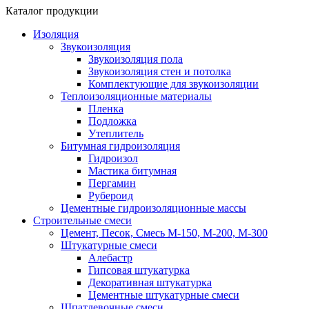
Каталог продукции
Изоляция
Звукоизоляция
Звукоизоляция пола
Звукоизоляция стен и потолка
Комплектующие для звукоизоляции
Теплоизоляционные материалы
Пленка
Подложка
Утеплитель
Битумная гидроизоляция
Гидроизол
Мастика битумная
Пергамин
Рубероид
Цементные гидроизоляционные массы
Строительные смеси
Цемент, Песок, Смесь М-150, М-200, М-300
Штукатурные смеси
Алебастр
Гипсовая штукатурка
Декоративная штукатурка
Цементные штукатурные смеси
Шпатлевочные смеси