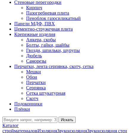
Стеновые перегородки
Кирпич
Пазогребневая плита
Пеноблок газосиликатный
Панели МДФ, ПВХ
Цементно-стружечная плита
Крепежные изделия
Анкера, скобы
Болты, гайки, шайбы
Гвозди, шпильки, шурупы
Дюбель
Саморезы
Перчатки, лента серпянка, скотч, сетка
Мешки
Обои
Перчатки
Серпянка
Сетка штукатурная
Скотч
Подоконники
Плёнки
Искать
Каталог
стройматериалов
Изоляция
Звукоизоляция
Звукоизоляция стен