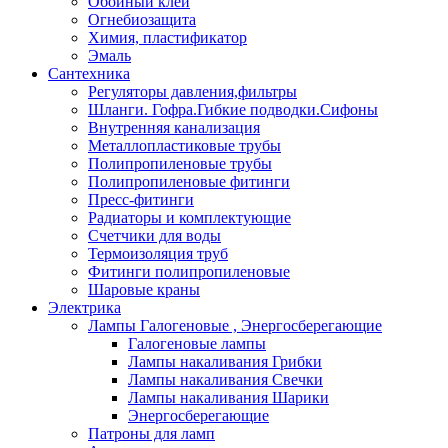
Обойный клей
Огнебиозащита
Химия, пластификатор
Эмаль
Сантехника
Регуляторы давления,фильтры
Шланги. Гофра.Гибкие подводки.Сифоны
Внутренняя канализация
Металлопластиковые трубы
Полипропиленовые трубы
Полипропиленовые фитинги
Пресс-фитинги
Радиаторы и комплектующие
Счетчики для воды
Термоизоляция труб
Фитинги полипропиленовые
Шаровые краны
Электрика
Лампы Галогеновые , Энергосберегающие
Галогеновые лампы
Лампы накаливания Грибки
Лампы накаливания Свечки
Лампы накаливания Шарики
Энергосберегающие
Патроны для ламп