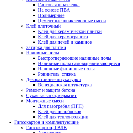
Гипсовая шпатлевка
На основе ПВА
Полимерные
Цементные шпаклевочные смеси
Клей плиточный
Клей для керамической плитки
Клей для керамогранита
Клей для печей и каминов
Затирка для плитки
Наливные полы
Быстротвердеющие наливные полы
Наливные полы самовыравнивающиеся
Наливные финишные полы
Ровнитель, стяжка
Декоративные штукатурки
Венецианская штукатурка
Ремонт и защита бетона
Сухая засыпка, керамзит
Монтажные смеси
Для пазогребня (ПГП)
Клей для пеноблоков
Клей для теплоизоляции
Гипсокартон и комплектующие
Гипсокартон, ГВЛВ
Аквапанель