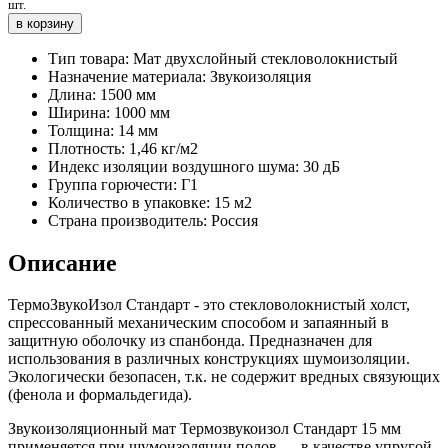
шт.
в корзину
Тип товара:
Мат двухслойный стекловолокнистый
Назначение материала:
Звукоизоляция
Длина:
1500 мм
Ширина:
1000 мм
Толщина:
14 мм
Плотность:
1,46 кг/м2
Индекс изоляции воздушного шума:
30 дБ
Группа горючести:
Г1
Количество в упаковке:
15 м2
Страна производитель:
Россия
Описание
ТермоЗвукоИзол Стандарт - это стекловолокнистый холст,
спрессованный механическим способом и запаянный в
защитную оболочку из спанбонда. Предназначен для
использования в различных конструкциях шумоизоляции.
Экологически безопасен, т.к. не содержит вредных связующих
(фенола и формальдегида).
Звукоизоляционный мат Термозвукоизол Стандарт 15 мм
применяется при шумоизоляции полов — в качестве упругой