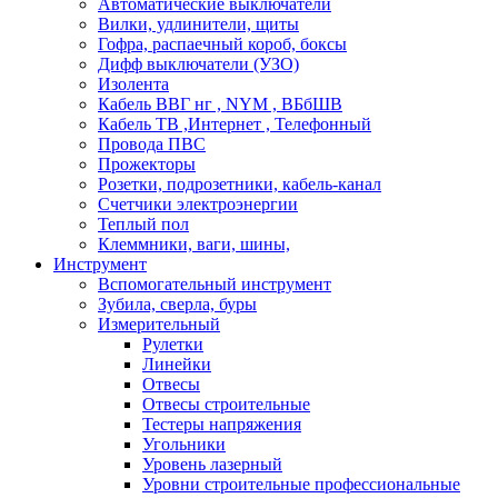
Автоматические выключатели
Вилки, удлинители, щиты
Гофра, распаечный короб, боксы
Дифф выключатели (УЗО)
Изолента
Кабель ВВГ нг , NYM , ВБбШВ
Кабель ТВ ,Интернет , Телефонный
Провода ПВС
Прожекторы
Розетки, подрозетники, кабель-канал
Счетчики электроэнергии
Теплый пол
Клеммники, ваги, шины,
Инструмент
Вспомогательный инструмент
Зубила, сверла, буры
Измерительный
Рулетки
Линейки
Отвесы
Отвесы строительные
Тестеры напряжения
Угольники
Уровень лазерный
Уровни строительные профессиональные