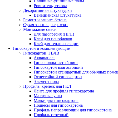
Наливные финишные полы
Ровнитель, стяжка
Декоративные штукатурки
Венецианская штукатурка
Ремонт и защита бетона
Сухая засыпка, керамзит
Монтажные смеси
Для пазогребня (ПГП)
Клей для пеноблоков
Клей для теплоизоляции
Гипсокартон и комплектующие
Гипсокартон, ГВЛВ
Аквапанель
Гипсоволокнистый лист
Гипсокартон влагостойкий
Гипсокартон стандартный для обычных помеще
Огнестойкий гипсокартон
Элемент пола
Профиль, крепеж для ГКЛ
Лента для профиля гипсокартона
Малярные углы
Маяки для гипсокартона
Подвесы для гипсокартона
Профиль направляющий для гипсокартона
Профиль стоечный