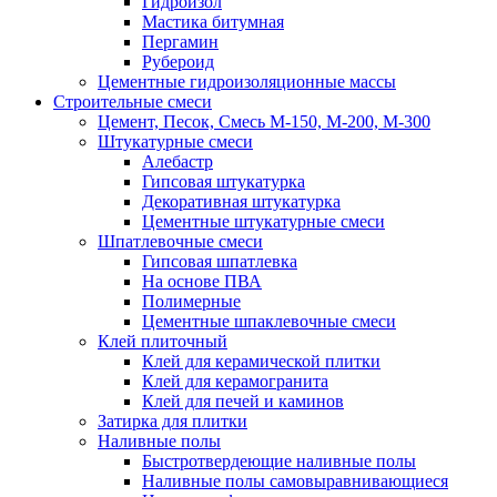
Гидроизол
Мастика битумная
Пергамин
Рубероид
Цементные гидроизоляционные массы
Строительные смеси
Цемент, Песок, Смесь М-150, М-200, М-300
Штукатурные смеси
Алебастр
Гипсовая штукатурка
Декоративная штукатурка
Цементные штукатурные смеси
Шпатлевочные смеси
Гипсовая шпатлевка
На основе ПВА
Полимерные
Цементные шпаклевочные смеси
Клей плиточный
Клей для керамической плитки
Клей для керамогранита
Клей для печей и каминов
Затирка для плитки
Наливные полы
Быстротвердеющие наливные полы
Наливные полы самовыравнивающиеся