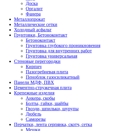
Доска
Оргалит
Фанера
Металлопрокат
Металлические сетки
Холодный асфальт
Грунтовки, Бетоноконтакт
Бетоноконтакт
Грунтовка глубокого проникновения
Грунтовка для внутренних работ
Грунтовка универсальная
Стеновые перегородки
Кирпич
Пазогребневая плита
Пеноблок газосиликатный
Панели МДФ, ПВХ
Цементно-стружечная плита
Крепежные изделия
Анкера, скобы
Болты, гайки, шайбы
Гвозди, шпильки, шурупы
Дюбель
Саморезы
Перчатки, лента серпянка, скотч, сетка
Мешки