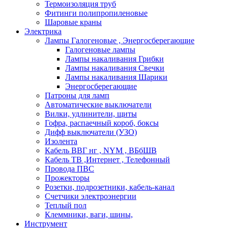
Термоизоляция труб
Фитинги полипропиленовые
Шаровые краны
Электрика
Лампы Галогеновые , Энергосберегающие
Галогеновые лампы
Лампы накаливания Грибки
Лампы накаливания Свечки
Лампы накаливания Шарики
Энергосберегающие
Патроны для ламп
Автоматические выключатели
Вилки, удлинители, щиты
Гофра, распаечный короб, боксы
Дифф выключатели (УЗО)
Изолента
Кабель ВВГ нг , NYM , ВБбШВ
Кабель ТВ ,Интернет , Телефонный
Провода ПВС
Прожекторы
Розетки, подрозетники, кабель-канал
Счетчики электроэнергии
Теплый пол
Клеммники, ваги, шины,
Инструмент