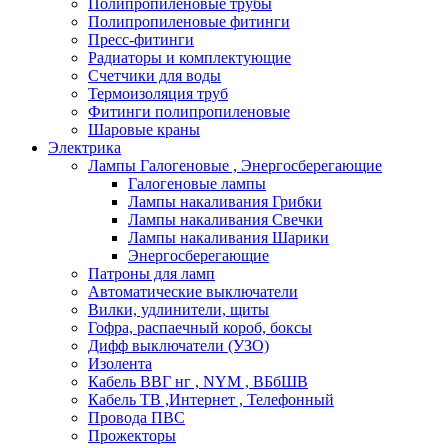
Полипропиленовые трубы
Полипропиленовые фитинги
Пресс-фитинги
Радиаторы и комплектующие
Счетчики для воды
Термоизоляция труб
Фитинги полипропиленовые
Шаровые краны
Электрика
Лампы Галогеновые , Энергосберегающие
Галогеновые лампы
Лампы накаливания Грибки
Лампы накаливания Свечки
Лампы накаливания Шарики
Энергосберегающие
Патроны для ламп
Автоматические выключатели
Вилки, удлинители, щиты
Гофра, распаечный короб, боксы
Дифф выключатели (УЗО)
Изолента
Кабель ВВГ нг , NYM , ВБбШВ
Кабель ТВ ,Интернет , Телефонный
Провода ПВС
Прожекторы