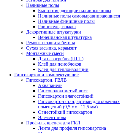
Наливные полы
Быстротвердеющие наливные полы
Наливные полы самовыравнивающиеся
Наливные финишные полы
Ровнитель, стяжка
Декоративные штукатурки
Венецианская штукатурка
Ремонт и защита бетона
Сухая засыпка, керамзит
Монтажные смеси
Для пазогребня (ПГП)
Клей для пеноблоков
Клей для теплоизоляции
Гипсокартон и комплектующие
Гипсокартон, ГВЛВ
Аквапанель
Гипсоволокнистый лист
Гипсокартон влагостойкий
Гипсокартон стандартный для обычных
помещений (9,5 мм | 12,5 мм)
Огнестойкий гипсокартон
Элемент пола
Профиль, крепеж для ГКЛ
Лента для профиля гипсокартона