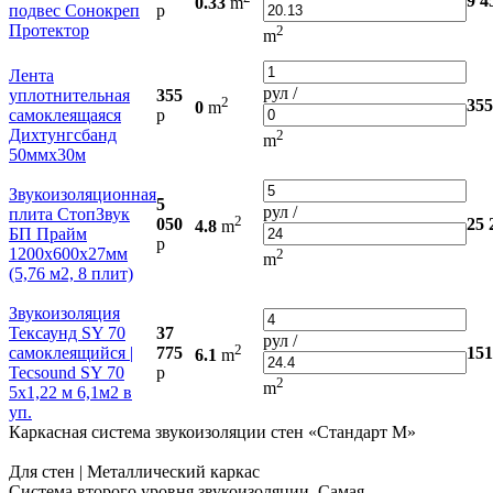
9 4
0.33
m
подвес Сонокреп
р
Протектор
2
m
Лента
рул /
уплотнительная
355
2
355
0
m
самоклеящаяся
р
Дихтунгсбанд
2
m
50ммx30м
Звукоизоляционная
5
рул /
плита СтопЗвук
2
050
25 
4.8
m
БП Прайм
р
1200х600х27мм
2
m
(5,76 м2, 8 плит)
Звукоизоляция
Тексаунд SY 70
37
рул /
2
самоклеящийся |
775
151
6.1
m
Tecsound SY 70
р
2
m
5х1,22 м 6,1м2 в
уп.
Каркасная система звукоизоляции стен «Стандарт М»
Для стен | Металлический каркас
Система второго уровня звукоизоляции. Самая