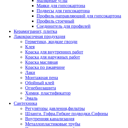
Малярные углы
Маяки для гипсокартона
Подвесы для гипсокартона
Профиль направляющий для гипсокартона
Профиль стоечный
Соединитель для профилей
Керамогранит, плитка
Лакокрасочная продукция
Герметики, жидкие гвозди
Клея
Краска для внутренних работ
Краска для наружных работ
Краска масляная
Краска по ржавчине
Лаки
Монтажная пена
Обойный клей
Огнебиозащита
Химия, пластификатор
Эмаль
Сантехника
Регуляторы давления,фильтры
Шланги. Гофра.Гибкие подводки.Сифоны
Внутренняя канализация
Металлопластиковые трубы