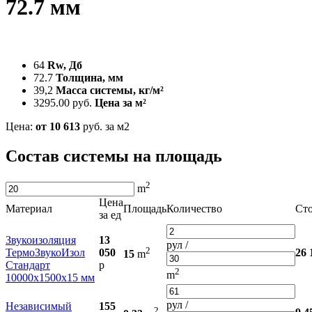
72.7 мм
64
Rw, Дб
72.7
Толщина, мм
39,2
Масса системы, кг/м²
3295.00 руб.
Цена за м²
Цена:
от 10 613
руб. за м2
Состав системы на площадь
2
m
Цена
Материал
Площадь
Количество
Ст
за ед
Звукоизоляция
13
рул /
2
ТермоЗвукоИзол
050
26 
15
m
Стандарт
р
2
m
10000х1500х15 мм
рул /
Независимый
155
2