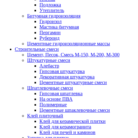
Подложка
Утеплитель
Битумная гидроизоляция
Гидроизол
Мастика битумная
Пергамин
Рубероид
Цементные гидроизоляционные массы
Строительные смеси
Цемент, Песок, Смесь М-150, М-200, М-300
Штукатурные смеси
Алебастр
Гипсовая штукатурка
Декоративная штукатурка
Цементные штукатурные смеси
Шпатлевочные смеси
Гипсовая шпатлевка
На основе ПВА
Полимерные
Цементные шпаклевочные смеси
Клей плиточный
Клей для керамической плитки
Клей для керамогранита
Клей для печей и каминов
Затирка для плитки