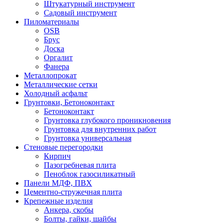
Штукатурный инструмент
Садовый инструмент
Пиломатериалы
OSB
Брус
Доска
Оргалит
Фанера
Металлопрокат
Металлические сетки
Холодный асфальт
Грунтовки, Бетоноконтакт
Бетоноконтакт
Грунтовка глубокого проникновения
Грунтовка для внутренних работ
Грунтовка универсальная
Стеновые перегородки
Кирпич
Пазогребневая плита
Пеноблок газосиликатный
Панели МДФ, ПВХ
Цементно-стружечная плита
Крепежные изделия
Анкера, скобы
Болты, гайки, шайбы