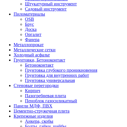
Штукатурный инструмент
Садовый инструмент
Пиломатериалы
OSB
Брус
Доска
Оргалит
Фанера
Металлопрокат
Металлические сетки
Холодный асфальт
Грунтовки, Бетоноконтакт
Бетоноконтакт
Грунтовка глубокого проникновения
Грунтовка для внутренних работ
Грунтовка универсальная
Стеновые перегородки
Кирпич
Пазогребневая плита
Пеноблок газосиликатный
Панели МДФ, ПВХ
Цементно-стружечная плита
Крепежные изделия
Анкера, скобы
Болты, гайки, шайбы