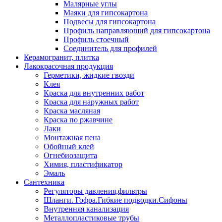
Малярные углы
Маяки для гипсокартона
Подвесы для гипсокартона
Профиль направляющий для гипсокартона
Профиль стоечный
Соединитель для профилей
Керамогранит, плитка
Лакокрасочная продукция
Герметики, жидкие гвозди
Клея
Краска для внутренних работ
Краска для наружных работ
Краска масляная
Краска по ржавчине
Лаки
Монтажная пена
Обойный клей
Огнебиозащита
Химия, пластификатор
Эмаль
Сантехника
Регуляторы давления,фильтры
Шланги. Гофра.Гибкие подводки.Сифоны
Внутренняя канализация
Металлопластиковые трубы