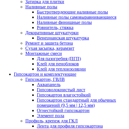
Затирка для плитки
Наливные полы
Быстротвердеющие наливные полы
Наливные полы самовыравнивающиеся
Наливные финишные полы
Ровнитель, стяжка
Декоративные штукатурки
Венецианская штукатурка
Ремонт и защита бетона
Сухая засыпка, керамзит
Монтажные смеси
Для пазогребня (ПГП)
Клей для пеноблоков
Клей для теплоизоляции
Гипсокартон и комплектующие
Гипсокартон, ГВЛВ
Аквапанель
Гипсоволокнистый лист
Гипсокартон влагостойкий
Гипсокартон стандартный для обычных
помещений (9,5 мм | 12,5 мм)
Огнестойкий гипсокартон
Элемент пола
Профиль, крепеж для ГКЛ
Лента для профиля гипсокартона