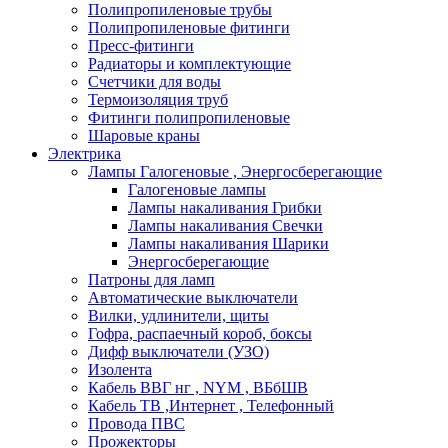
Полипропиленовые трубы
Полипропиленовые фитинги
Пресс-фитинги
Радиаторы и комплектующие
Счетчики для воды
Термоизоляция труб
Фитинги полипропиленовые
Шаровые краны
Электрика
Лампы Галогеновые , Энергосберегающие
Галогеновые лампы
Лампы накаливания Грибки
Лампы накаливания Свечки
Лампы накаливания Шарики
Энергосберегающие
Патроны для ламп
Автоматические выключатели
Вилки, удлинители, щиты
Гофра, распаечный короб, боксы
Дифф выключатели (УЗО)
Изолента
Кабель ВВГ нг , NYM , ВБбШВ
Кабель ТВ ,Интернет , Телефонный
Провода ПВС
Прожекторы