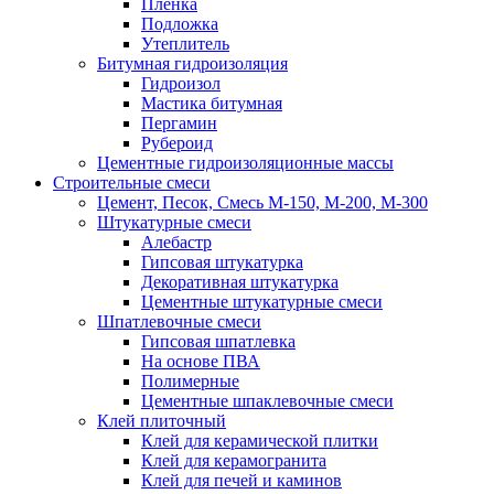
Пленка
Подложка
Утеплитель
Битумная гидроизоляция
Гидроизол
Мастика битумная
Пергамин
Рубероид
Цементные гидроизоляционные массы
Строительные смеси
Цемент, Песок, Смесь М-150, М-200, М-300
Штукатурные смеси
Алебастр
Гипсовая штукатурка
Декоративная штукатурка
Цементные штукатурные смеси
Шпатлевочные смеси
Гипсовая шпатлевка
На основе ПВА
Полимерные
Цементные шпаклевочные смеси
Клей плиточный
Клей для керамической плитки
Клей для керамогранита
Клей для печей и каминов