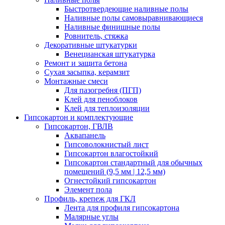
Быстротвердеющие наливные полы
Наливные полы самовыравнивающиеся
Наливные финишные полы
Ровнитель, стяжка
Декоративные штукатурки
Венецианская штукатурка
Ремонт и защита бетона
Сухая засыпка, керамзит
Монтажные смеси
Для пазогребня (ПГП)
Клей для пеноблоков
Клей для теплоизоляции
Гипсокартон и комплектующие
Гипсокартон, ГВЛВ
Аквапанель
Гипсоволокнистый лист
Гипсокартон влагостойкий
Гипсокартон стандартный для обычных
помещений (9,5 мм | 12,5 мм)
Огнестойкий гипсокартон
Элемент пола
Профиль, крепеж для ГКЛ
Лента для профиля гипсокартона
Малярные углы