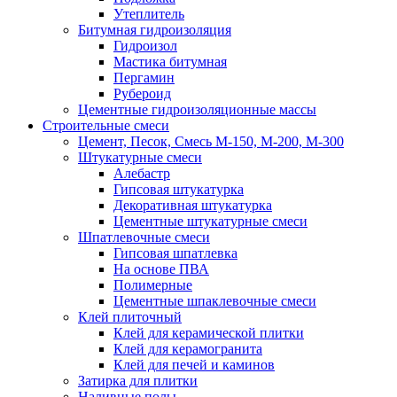
Утеплитель
Битумная гидроизоляция
Гидроизол
Мастика битумная
Пергамин
Рубероид
Цементные гидроизоляционные массы
Строительные смеси
Цемент, Песок, Смесь М-150, М-200, М-300
Штукатурные смеси
Алебастр
Гипсовая штукатурка
Декоративная штукатурка
Цементные штукатурные смеси
Шпатлевочные смеси
Гипсовая шпатлевка
На основе ПВА
Полимерные
Цементные шпаклевочные смеси
Клей плиточный
Клей для керамической плитки
Клей для керамогранита
Клей для печей и каминов
Затирка для плитки
Наливные полы