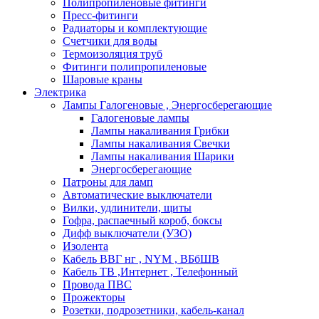
Полипропиленовые фитинги
Пресс-фитинги
Радиаторы и комплектующие
Счетчики для воды
Термоизоляция труб
Фитинги полипропиленовые
Шаровые краны
Электрика
Лампы Галогеновые , Энергосберегающие
Галогеновые лампы
Лампы накаливания Грибки
Лампы накаливания Свечки
Лампы накаливания Шарики
Энергосберегающие
Патроны для ламп
Автоматические выключатели
Вилки, удлинители, щиты
Гофра, распаечный короб, боксы
Дифф выключатели (УЗО)
Изолента
Кабель ВВГ нг , NYM , ВБбШВ
Кабель ТВ ,Интернет , Телефонный
Провода ПВС
Прожекторы
Розетки, подрозетники, кабель-канал