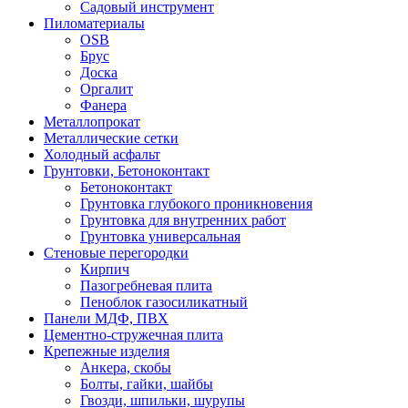
Садовый инструмент
Пиломатериалы
OSB
Брус
Доска
Оргалит
Фанера
Металлопрокат
Металлические сетки
Холодный асфальт
Грунтовки, Бетоноконтакт
Бетоноконтакт
Грунтовка глубокого проникновения
Грунтовка для внутренних работ
Грунтовка универсальная
Стеновые перегородки
Кирпич
Пазогребневая плита
Пеноблок газосиликатный
Панели МДФ, ПВХ
Цементно-стружечная плита
Крепежные изделия
Анкера, скобы
Болты, гайки, шайбы
Гвозди, шпильки, шурупы