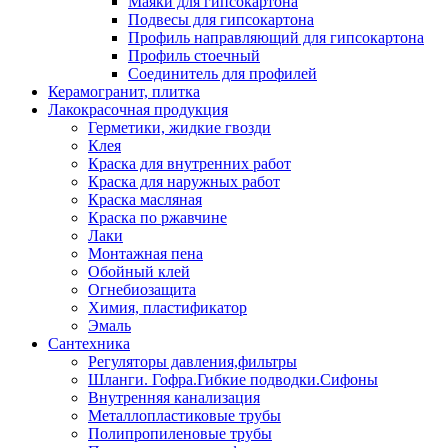
Маяки для гипсокартона
Подвесы для гипсокартона
Профиль направляющий для гипсокартона
Профиль стоечный
Соединитель для профилей
Керамогранит, плитка
Лакокрасочная продукция
Герметики, жидкие гвозди
Клея
Краска для внутренних работ
Краска для наружных работ
Краска масляная
Краска по ржавчине
Лаки
Монтажная пена
Обойный клей
Огнебиозащита
Химия, пластификатор
Эмаль
Сантехника
Регуляторы давления,фильтры
Шланги. Гофра.Гибкие подводки.Сифоны
Внутренняя канализация
Металлопластиковые трубы
Полипропиленовые трубы