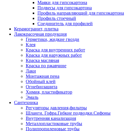
Маяки для гипсокартона
Подвесы для гипсокартона
Профиль направляющий для гипсокартона
Профиль стоечный
Соединитель для профилей
Керамогранит, плитка
Лакокрасочная продукция
Герметики, жидкие гвозди
Клея
Краска для внутренних работ
Краска для наружных работ
Краска масляная
Краска по ржавчине
Лаки
Монтажная пена
Обойный клей
Огнебиозащита
Химия, пластификатор
Эмаль
Сантехника
Регуляторы давления,фильтры
Шланги. Гофра.Гибкие подводки.Сифоны
Внутренняя канализация
Металлопластиковые трубы
Полипропиленовые трубы