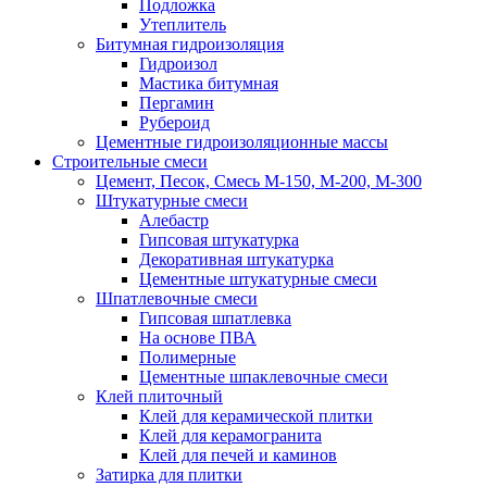
Подложка
Утеплитель
Битумная гидроизоляция
Гидроизол
Мастика битумная
Пергамин
Рубероид
Цементные гидроизоляционные массы
Строительные смеси
Цемент, Песок, Смесь М-150, М-200, М-300
Штукатурные смеси
Алебастр
Гипсовая штукатурка
Декоративная штукатурка
Цементные штукатурные смеси
Шпатлевочные смеси
Гипсовая шпатлевка
На основе ПВА
Полимерные
Цементные шпаклевочные смеси
Клей плиточный
Клей для керамической плитки
Клей для керамогранита
Клей для печей и каминов
Затирка для плитки