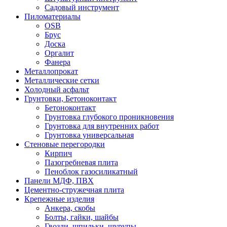
Садовый инструмент
Пиломатериалы
OSB
Брус
Доска
Оргалит
Фанера
Металлопрокат
Металлические сетки
Холодный асфальт
Грунтовки, Бетоноконтакт
Бетоноконтакт
Грунтовка глубокого проникновения
Грунтовка для внутренних работ
Грунтовка универсальная
Стеновые перегородки
Кирпич
Пазогребневая плита
Пеноблок газосиликатный
Панели МДФ, ПВХ
Цементно-стружечная плита
Крепежные изделия
Анкера, скобы
Болты, гайки, шайбы
Гвозди, шпильки, шурупы