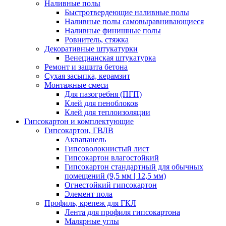
Наливные полы
Быстротвердеющие наливные полы
Наливные полы самовыравнивающиеся
Наливные финишные полы
Ровнитель, стяжка
Декоративные штукатурки
Венецианская штукатурка
Ремонт и защита бетона
Сухая засыпка, керамзит
Монтажные смеси
Для пазогребня (ПГП)
Клей для пеноблоков
Клей для теплоизоляции
Гипсокартон и комплектующие
Гипсокартон, ГВЛВ
Аквапанель
Гипсоволокнистый лист
Гипсокартон влагостойкий
Гипсокартон стандартный для обычных
помещений (9,5 мм | 12,5 мм)
Огнестойкий гипсокартон
Элемент пола
Профиль, крепеж для ГКЛ
Лента для профиля гипсокартона
Малярные углы