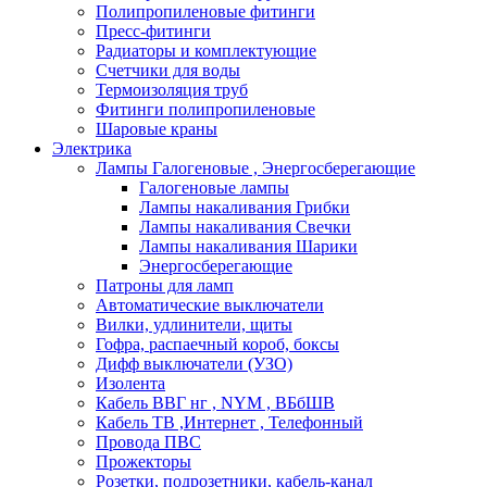
Полипропиленовые фитинги
Пресс-фитинги
Радиаторы и комплектующие
Счетчики для воды
Термоизоляция труб
Фитинги полипропиленовые
Шаровые краны
Электрика
Лампы Галогеновые , Энергосберегающие
Галогеновые лампы
Лампы накаливания Грибки
Лампы накаливания Свечки
Лампы накаливания Шарики
Энергосберегающие
Патроны для ламп
Автоматические выключатели
Вилки, удлинители, щиты
Гофра, распаечный короб, боксы
Дифф выключатели (УЗО)
Изолента
Кабель ВВГ нг , NYM , ВБбШВ
Кабель ТВ ,Интернет , Телефонный
Провода ПВС
Прожекторы
Розетки, подрозетники, кабель-канал