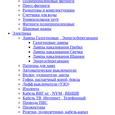
Полипропиленовые фитинги
Пресс-фитинги
Радиаторы и комплектующие
Счетчики для воды
Термоизоляция труб
Фитинги полипропиленовые
Шаровые краны
Электрика
Лампы Галогеновые , Энергосберегающие
Галогеновые лампы
Лампы накаливания Грибки
Лампы накаливания Свечки
Лампы накаливания Шарики
Энергосберегающие
Патроны для ламп
Автоматические выключатели
Вилки, удлинители, щиты
Гофра, распаечный короб, боксы
Дифф выключатели (УЗО)
Изолента
Кабель ВВГ нг , NYM , ВБбШВ
Кабель ТВ ,Интернет , Телефонный
Провода ПВС
Прожекторы
Розетки, подрозетники, кабель-канал