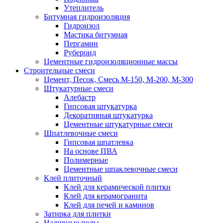
Утеплитель
Битумная гидроизоляция
Гидроизол
Мастика битумная
Пергамин
Рубероид
Цементные гидроизоляционные массы
Строительные смеси
Цемент, Песок, Смесь М-150, М-200, М-300
Штукатурные смеси
Алебастр
Гипсовая штукатурка
Декоративная штукатурка
Цементные штукатурные смеси
Шпатлевочные смеси
Гипсовая шпатлевка
На основе ПВА
Полимерные
Цементные шпаклевочные смеси
Клей плиточный
Клей для керамической плитки
Клей для керамогранита
Клей для печей и каминов
Затирка для плитки
Наливные полы