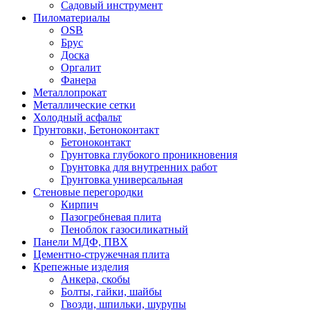
Садовый инструмент
Пиломатериалы
OSB
Брус
Доска
Оргалит
Фанера
Металлопрокат
Металлические сетки
Холодный асфальт
Грунтовки, Бетоноконтакт
Бетоноконтакт
Грунтовка глубокого проникновения
Грунтовка для внутренних работ
Грунтовка универсальная
Стеновые перегородки
Кирпич
Пазогребневая плита
Пеноблок газосиликатный
Панели МДФ, ПВХ
Цементно-стружечная плита
Крепежные изделия
Анкера, скобы
Болты, гайки, шайбы
Гвозди, шпильки, шурупы