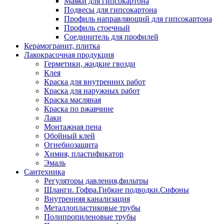
Маяки для гипсокартона
Подвесы для гипсокартона
Профиль направляющий для гипсокартона
Профиль стоечный
Соединитель для профилей
Керамогранит, плитка
Лакокрасочная продукция
Герметики, жидкие гвозди
Клея
Краска для внутренних работ
Краска для наружных работ
Краска масляная
Краска по ржавчине
Лаки
Монтажная пена
Обойный клей
Огнебиозащита
Химия, пластификатор
Эмаль
Сантехника
Регуляторы давления,фильтры
Шланги. Гофра.Гибкие подводки.Сифоны
Внутренняя канализация
Металлопластиковые трубы
Полипропиленовые трубы