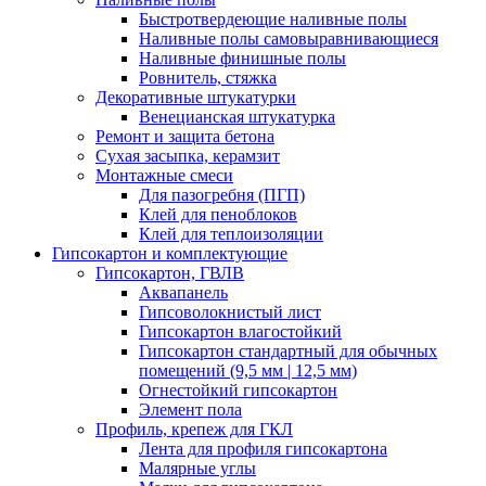
Быстротвердеющие наливные полы
Наливные полы самовыравнивающиеся
Наливные финишные полы
Ровнитель, стяжка
Декоративные штукатурки
Венецианская штукатурка
Ремонт и защита бетона
Сухая засыпка, керамзит
Монтажные смеси
Для пазогребня (ПГП)
Клей для пеноблоков
Клей для теплоизоляции
Гипсокартон и комплектующие
Гипсокартон, ГВЛВ
Аквапанель
Гипсоволокнистый лист
Гипсокартон влагостойкий
Гипсокартон стандартный для обычных
помещений (9,5 мм | 12,5 мм)
Огнестойкий гипсокартон
Элемент пола
Профиль, крепеж для ГКЛ
Лента для профиля гипсокартона
Малярные углы