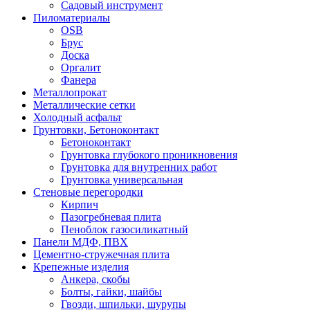
Садовый инструмент
Пиломатериалы
OSB
Брус
Доска
Оргалит
Фанера
Металлопрокат
Металлические сетки
Холодный асфальт
Грунтовки, Бетоноконтакт
Бетоноконтакт
Грунтовка глубокого проникновения
Грунтовка для внутренних работ
Грунтовка универсальная
Стеновые перегородки
Кирпич
Пазогребневая плита
Пеноблок газосиликатный
Панели МДФ, ПВХ
Цементно-стружечная плита
Крепежные изделия
Анкера, скобы
Болты, гайки, шайбы
Гвозди, шпильки, шурупы