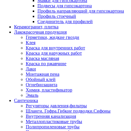
Маяки для гипсокартона
Подвесы для гипсокартона
Профиль направляющий для гипсокартона
Профиль стоечный
Соединитель для профилей
Керамогранит, плитка
Лакокрасочная продукция
Герметики, жидкие гвозди
Клея
Краска для внутренних работ
Краска для наружных работ
Краска масляная
Краска по ржавчине
Лаки
Монтажная пена
Обойный клей
Огнебиозащита
Химия, пластификатор
Эмаль
Сантехника
Регуляторы давления,фильтры
Шланги. Гофра.Гибкие подводки.Сифоны
Внутренняя канализация
Металлопластиковые трубы
Полипропиленовые трубы