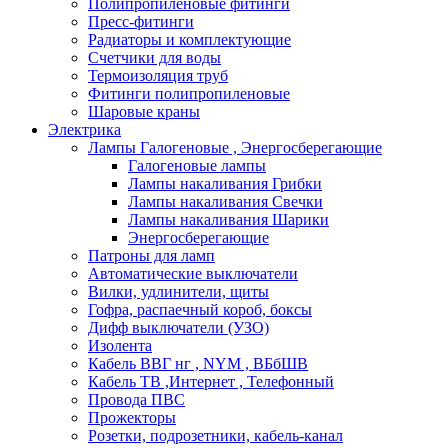
Полипропиленовые фитинги
Пресс-фитинги
Радиаторы и комплектующие
Счетчики для воды
Термоизоляция труб
Фитинги полипропиленовые
Шаровые краны
Электрика
Лампы Галогеновые , Энергосберегающие
Галогеновые лампы
Лампы накаливания Грибки
Лампы накаливания Свечки
Лампы накаливания Шарики
Энергосберегающие
Патроны для ламп
Автоматические выключатели
Вилки, удлинители, щиты
Гофра, распаечный короб, боксы
Дифф выключатели (УЗО)
Изолента
Кабель ВВГ нг , NYM , ВБбШВ
Кабель ТВ ,Интернет , Телефонный
Провода ПВС
Прожекторы
Розетки, подрозетники, кабель-канал