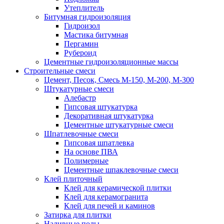
Утеплитель
Битумная гидроизоляция
Гидроизол
Мастика битумная
Пергамин
Рубероид
Цементные гидроизоляционные массы
Строительные смеси
Цемент, Песок, Смесь М-150, М-200, М-300
Штукатурные смеси
Алебастр
Гипсовая штукатурка
Декоративная штукатурка
Цементные штукатурные смеси
Шпатлевочные смеси
Гипсовая шпатлевка
На основе ПВА
Полимерные
Цементные шпаклевочные смеси
Клей плиточный
Клей для керамической плитки
Клей для керамогранита
Клей для печей и каминов
Затирка для плитки
Наливные полы