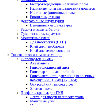
Быстротвердеющие наливные полы
Наливные полы самовыравнивающиеся
Наливные финишные полы
Ровнитель, стяжка
Декоративные штукатурки
Венецианская штукатурка
Ремонт и защита бетона
Сухая засыпка, керамзит
Монтажные смеси
Для пазогребня (ПГП)
Клей для пеноблоков
Клей для теплоизоляции
Гипсокартон и комплектующие
Гипсокартон, ГВЛВ
Аквапанель
Гипсоволокнистый лист
Гипсокартон влагостойкий
Гипсокартон стандартный для обычных
помещений (9,5 мм | 12,5 мм)
Огнестойкий гипсокартон
Элемент пола
Профиль, крепеж для ГКЛ
Лента для профиля гипсокартона
Малярные углы