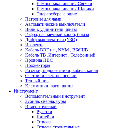
Лампы накаливания Свечки
Лампы накаливания Шарики
Энергосберегающие
Патроны для ламп
Автоматические выключатели
Вилки, удлинители, щиты
Гофра, распаечный короб, боксы
Дифф выключатели (УЗО)
Изолента
Кабель ВВГ нг , NYM , ВБбШВ
Кабель ТВ ,Интернет , Телефонный
Провода ПВС
Прожекторы
Розетки, подрозетники, кабель-канал
Счетчики электроэнергии
Теплый пол
Клеммники, ваги, шины,
Инструмент
Вспомогательный инструмент
Зубила, сверла, буры
Измерительный
Рулетки
Линейки
Отвесы
Отвесы строительные