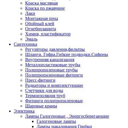
Краска масляная
Краска по ржавчине
Лаки
Монтажная пена
Обойный клей
Огнебиозащита
Химия, пластификатор
Эмаль
Сантехника
Регуляторы давления,фильтры
Шланги. Гофра.Гибкие подводки.Сифоны
Внутренняя канализация
Металлопластиковые трубы
Полипропиленовые трубы
Полипропиленовые фитинги
Пресс-фитинги
Радиаторы и комплектующие
Счетчики для воды
Термоизоляция труб
Фитинги полипропиленовые
Шаровые краны
Электрика
Лампы Галогеновые , Энергосберегающие
Галогеновые лампы
Лампы накаливания Грибки