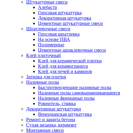
Штукатурные смеси
Алебастр
Гипсовая штукатурка
Декоративная штукатурка
Цементные штукатурные смеси
Шпатлевочные смеси
Гипсовая шпатлевка
На основе ПВА
Полимерные
Цементные шпаклевочные смеси
Клей плиточный
Клей для керамической плитки
Клей для керамогранита
Клей для печей и каминов
Затирка для плитки
Наливные полы
Быстротвердеющие наливные полы
Наливные полы самовыравнивающиеся
Наливные финишные полы
Ровнитель, стяжка
Декоративные штукатурки
Венецианская штукатурка
Ремонт и защита бетона
Сухая засыпка, керамзит
Монтажные смеси