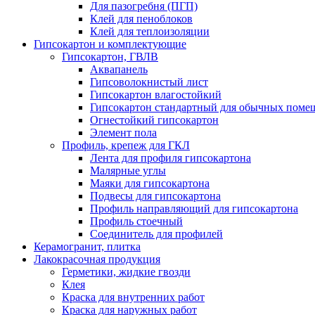
Для пазогребня (ПГП)
Клей для пеноблоков
Клей для теплоизоляции
Гипсокартон и комплектующие
Гипсокартон, ГВЛВ
Аквапанель
Гипсоволокнистый лист
Гипсокартон влагостойкий
Гипсокартон стандартный для обычных помеще
Огнестойкий гипсокартон
Элемент пола
Профиль, крепеж для ГКЛ
Лента для профиля гипсокартона
Малярные углы
Маяки для гипсокартона
Подвесы для гипсокартона
Профиль направляющий для гипсокартона
Профиль стоечный
Соединитель для профилей
Керамогранит, плитка
Лакокрасочная продукция
Герметики, жидкие гвозди
Клея
Краска для внутренних работ
Краска для наружных работ