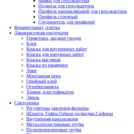
Маяки для гипсокартона
Подвесы для гипсокартона
Профиль направляющий для гипсокартона
Профиль стоечный
Соединитель для профилей
Керамогранит, плитка
Лакокрасочная продукция
Герметики, жидкие гвозди
Клея
Краска для внутренних работ
Краска для наружных работ
Краска масляная
Краска по ржавчине
Лаки
Монтажная пена
Обойный клей
Огнебиозащита
Химия, пластификатор
Эмаль
Сантехника
Регуляторы давления,фильтры
Шланги. Гофра.Гибкие подводки.Сифоны
Внутренняя канализация
Металлопластиковые трубы
Полипропиленовые трубы