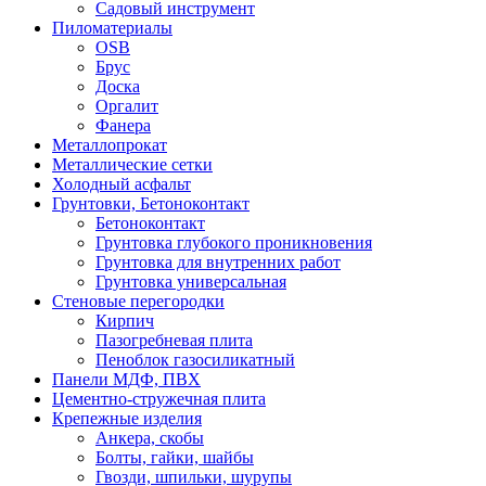
Садовый инструмент
Пиломатериалы
OSB
Брус
Доска
Оргалит
Фанера
Металлопрокат
Металлические сетки
Холодный асфальт
Грунтовки, Бетоноконтакт
Бетоноконтакт
Грунтовка глубокого проникновения
Грунтовка для внутренних работ
Грунтовка универсальная
Стеновые перегородки
Кирпич
Пазогребневая плита
Пеноблок газосиликатный
Панели МДФ, ПВХ
Цементно-стружечная плита
Крепежные изделия
Анкера, скобы
Болты, гайки, шайбы
Гвозди, шпильки, шурупы