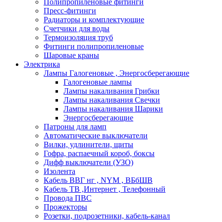
Полипропиленовые фитинги
Пресс-фитинги
Радиаторы и комплектующие
Счетчики для воды
Термоизоляция труб
Фитинги полипропиленовые
Шаровые краны
Электрика
Лампы Галогеновые , Энергосберегающие
Галогеновые лампы
Лампы накаливания Грибки
Лампы накаливания Свечки
Лампы накаливания Шарики
Энергосберегающие
Патроны для ламп
Автоматические выключатели
Вилки, удлинители, щиты
Гофра, распаечный короб, боксы
Дифф выключатели (УЗО)
Изолента
Кабель ВВГ нг , NYM , ВБбШВ
Кабель ТВ ,Интернет , Телефонный
Провода ПВС
Прожекторы
Розетки, подрозетники, кабель-канал