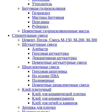
Утеплитель
Битумная гидроизоляция
Гидроизол
Мастика битумная
Пергамин
Рубероид
Цементные гидроизоляционные массы
Строительные смеси
Цемент, Песок, Смесь М-150, М-200, М-300
Штукатурные смеси
Алебастр
Гипсовая штукатурка
Декоративная штукатурка
Цементные штукатурные смеси
Шпатлевочные смеси
Гипсовая шпатлевка
На основе ПВА
Полимерные
Цементные шпаклевочные смеси
Клей плиточный
Клей для керамической плитки
Клей для керамогранита
Клей для печей и каминов
Затирка для плитки
Наливные полы