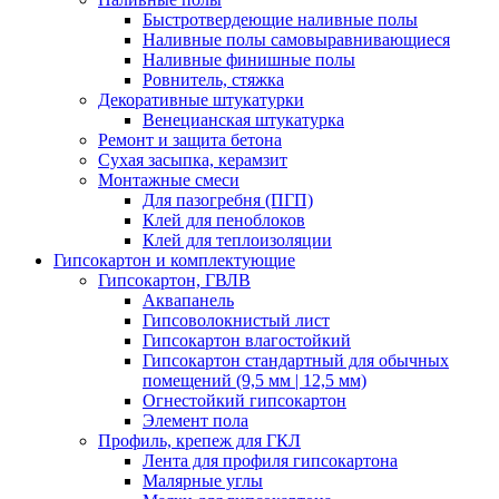
Быстротвердеющие наливные полы
Наливные полы самовыравнивающиеся
Наливные финишные полы
Ровнитель, стяжка
Декоративные штукатурки
Венецианская штукатурка
Ремонт и защита бетона
Сухая засыпка, керамзит
Монтажные смеси
Для пазогребня (ПГП)
Клей для пеноблоков
Клей для теплоизоляции
Гипсокартон и комплектующие
Гипсокартон, ГВЛВ
Аквапанель
Гипсоволокнистый лист
Гипсокартон влагостойкий
Гипсокартон стандартный для обычных
помещений (9,5 мм | 12,5 мм)
Огнестойкий гипсокартон
Элемент пола
Профиль, крепеж для ГКЛ
Лента для профиля гипсокартона
Малярные углы