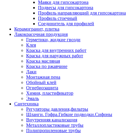
Маяки для гипсокартона
Подвесы для гипсокартона
Профиль направляющий для гипсокартона
Профиль стоечный
Соединитель для профилей
Керамогранит, плитка
Лакокрасочная продукция
Герметики, жидкие гвозди
Клея
Краска для внутренних работ
Краска для наружных работ
Краска масляная
Краска по ржавчине
Лаки
Монтажная пена
Обойный клей
Огнебиозащита
Химия, пластификатор
Эмаль
Сантехника
Регуляторы давления,фильтры
Шланги. Гофра.Гибкие подводки.Сифоны
Внутренняя канализация
Металлопластиковые трубы
Полипропиленовые трубы