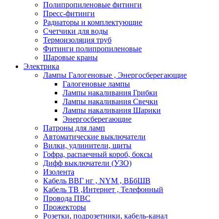
Полипропиленовые фитинги
Пресс-фитинги
Радиаторы и комплектующие
Счетчики для воды
Термоизоляция труб
Фитинги полипропиленовые
Шаровые краны
Электрика
Лампы Галогеновые , Энергосберегающие
Галогеновые лампы
Лампы накаливания Грибки
Лампы накаливания Свечки
Лампы накаливания Шарики
Энергосберегающие
Патроны для ламп
Автоматические выключатели
Вилки, удлинители, щиты
Гофра, распаечный короб, боксы
Дифф выключатели (УЗО)
Изолента
Кабель ВВГ нг , NYM , ВБбШВ
Кабель ТВ ,Интернет , Телефонный
Провода ПВС
Прожекторы
Розетки, подрозетники, кабель-канал