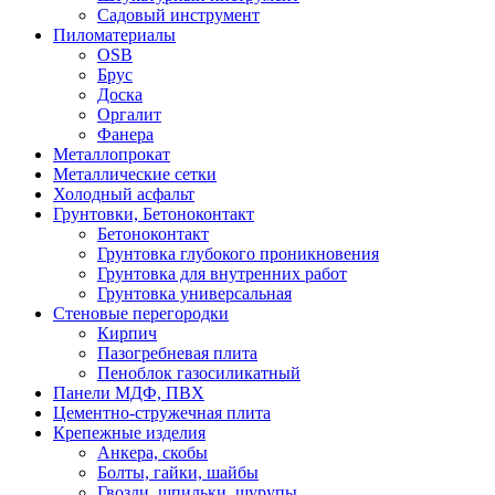
Садовый инструмент
Пиломатериалы
OSB
Брус
Доска
Оргалит
Фанера
Металлопрокат
Металлические сетки
Холодный асфальт
Грунтовки, Бетоноконтакт
Бетоноконтакт
Грунтовка глубокого проникновения
Грунтовка для внутренних работ
Грунтовка универсальная
Стеновые перегородки
Кирпич
Пазогребневая плита
Пеноблок газосиликатный
Панели МДФ, ПВХ
Цементно-стружечная плита
Крепежные изделия
Анкера, скобы
Болты, гайки, шайбы
Гвозди, шпильки, шурупы