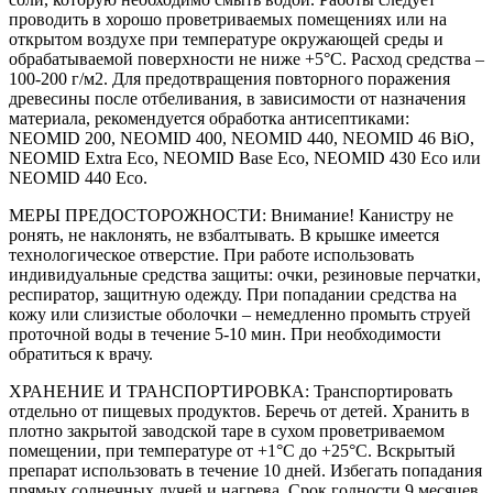
проводить в хорошо проветриваемых помещениях или на
открытом воздухе при температуре окружающей среды и
обрабатываемой поверхности не ниже +5°С. Расход средства –
100-200 г/м2. Для предотвращения повторного поражения
древесины после отбеливания, в зависимости от назначения
материала, рекомендуется обработка антисептиками:
NEOMID 200, NEOMID 400, NEOMID 440, NEOMID 46 BiO,
NEOMID Extra Eco, NEOMID Base Eco, NEOMID 430 Eco или
NEOMID 440 Eco.
МЕРЫ ПРЕДОСТОРОЖНОСТИ: Внимание! Канистру не
ронять, не наклонять, не взбалтывать. В крышке имеется
технологическое отверстие. При работе использовать
индивидуальные средства защиты: очки, резиновые перчатки,
респиратор, защитную одежду. При попадании средства на
кожу или слизистые оболочки – немедленно промыть струей
проточной воды в течение 5-10 мин. При необходимости
обратиться к врачу.
ХРАНЕНИЕ И ТРАНСПОРТИРОВКА: Транспортировать
отдельно от пищевых продуктов. Беречь от детей. Хранить в
плотно закрытой заводской таре в сухом проветриваемом
помещении, при температуре от +1°С до +25°С. Вскрытый
препарат использовать в течение 10 дней. Избегать попадания
прямых солнечных лучей и нагрева. Срок годности 9 месяцев,