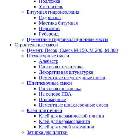
Подложка
Утеплитель
Битумная гидроизоляция
Гидроизол
Мастика битумная
Пергамин
Рубероид
Цементные гидроизоляционные массы
Строительные смеси
Цемент, Песок, Смесь М-150, М-200, М-300
Штукатурные смеси
Алебастр
Гипсовая штукатурка
Декоративная штукатурка
Цементные штукатурные смеси
Шпатлевочные смеси
Гипсовая шпатлевка
На основе ПВА
Полимерные
Цементные шпаклевочные смеси
Клей плиточный
Клей для керамической плитки
Клей для керамогранита
Клей для печей и каминов
Затирка для плитки