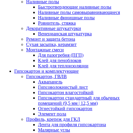
Наливные полы
Быстротвердеющие наливные полы
Наливные полы самовыравнивающиеся
Наливные финишные полы
Ровнитель, стяжка
Декоративные штукатурки
Венецианская штукатурка
Ремонт и защита бетона
Сухая засыпка, керамзит
Монтажные смеси
Для пазогребня (ПГП)
Клей для пеноблоков
Клей для теплоизоляции
Гипсокартон и комплектующие
Гипсокартон, ГВЛВ
Аквапанель
Гипсоволокнистый лист
Гипсокартон влагостойкий
Гипсокартон стандартный для обычных
помещений (9,5 мм | 12,5 мм)
Огнестойкий гипсокартон
Элемент пола
Профиль, крепеж для ГКЛ
Лента для профиля гипсокартона
Малярные углы