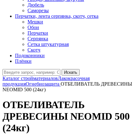
Дюбель
Саморезы
Перчатки, лента серпянка, скотч, сетка
Мешки
Обои
Перчатки
Серпянка
Сетка штукатурная
Скотч
Подоконники
Плёнки
Искать
Каталог стройматериалов
Лакокрасочная
продукция
Огнебиозащита
ОТБЕЛИВАТЕЛЬ ДРЕВЕСИНЫ
NEOMID 500 (24кг)
ОТБЕЛИВАТЕЛЬ
ДРЕВЕСИНЫ NEOMID 500
(24кг)