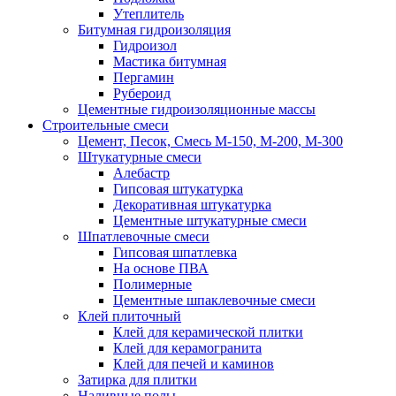
Утеплитель
Битумная гидроизоляция
Гидроизол
Мастика битумная
Пергамин
Рубероид
Цементные гидроизоляционные массы
Строительные смеси
Цемент, Песок, Смесь М-150, М-200, М-300
Штукатурные смеси
Алебастр
Гипсовая штукатурка
Декоративная штукатурка
Цементные штукатурные смеси
Шпатлевочные смеси
Гипсовая шпатлевка
На основе ПВА
Полимерные
Цементные шпаклевочные смеси
Клей плиточный
Клей для керамической плитки
Клей для керамогранита
Клей для печей и каминов
Затирка для плитки
Наливные полы