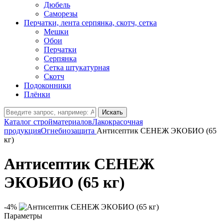
Дюбель
Саморезы
Перчатки, лента серпянка, скотч, сетка
Мешки
Обои
Перчатки
Серпянка
Сетка штукатурная
Скотч
Подоконники
Плёнки
Искать
Каталог стройматериалов
Лакокрасочная
продукция
Огнебиозащита
Антисептик СЕНЕЖ ЭКОБИО (65
кг)
Антисептик СЕНЕЖ
ЭКОБИО (65 кг)
-4%
Параметры