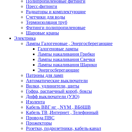
Полипропиленовые фитинги
Пресс-фитинги
Радиаторы и комплектующие
Счетчики для воды
Термоизоляция труб
Фитинги полипропиленовые
Шаровые краны
Электрика
Лампы Галогеновые , Энергосберегающие
Галогеновые лампы
Лампы накаливания Грибки
Лампы накаливания Свечки
Лампы накаливания Шарики
Энергосберегающие
Патроны для ламп
Автоматические выключатели
Вилки, удлинители, щиты
Гофра, распаечный короб, боксы
Дифф выключатели (УЗО)
Изолента
Кабель ВВГ нг , NYM , ВБбШВ
Кабель ТВ ,Интернет , Телефонный
Провода ПВС
Прожекторы
Розетки, подрозетники, кабель-канал