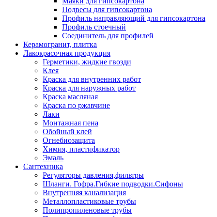
Маяки для гипсокартона
Подвесы для гипсокартона
Профиль направляющий для гипсокартона
Профиль стоечный
Соединитель для профилей
Керамогранит, плитка
Лакокрасочная продукция
Герметики, жидкие гвозди
Клея
Краска для внутренних работ
Краска для наружных работ
Краска масляная
Краска по ржавчине
Лаки
Монтажная пена
Обойный клей
Огнебиозащита
Химия, пластификатор
Эмаль
Сантехника
Регуляторы давления,фильтры
Шланги. Гофра.Гибкие подводки.Сифоны
Внутренняя канализация
Металлопластиковые трубы
Полипропиленовые трубы