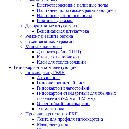
Быстротвердеющие наливные полы
Наливные полы самовыравнивающиеся
Наливные финишные полы
Ровнитель, стяжка
Декоративные штукатурки
Венецианская штукатурка
Ремонт и защита бетона
Сухая засыпка, керамзит
Монтажные смеси
Для пазогребня (ПГП)
Клей для пеноблоков
Клей для теплоизоляции
Гипсокартон и комплектующие
Гипсокартон, ГВЛВ
Аквапанель
Гипсоволокнистый лист
Гипсокартон влагостойкий
Гипсокартон стандартный для обычных
помещений (9,5 мм | 12,5 мм)
Огнестойкий гипсокартон
Элемент пола
Профиль, крепеж для ГКЛ
Лента для профиля гипсокартона
Малярные углы