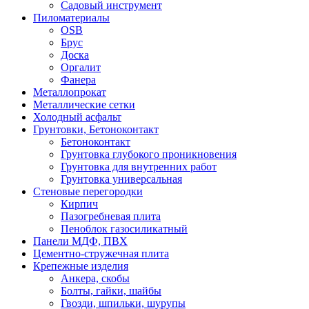
Садовый инструмент
Пиломатериалы
OSB
Брус
Доска
Оргалит
Фанера
Металлопрокат
Металлические сетки
Холодный асфальт
Грунтовки, Бетоноконтакт
Бетоноконтакт
Грунтовка глубокого проникновения
Грунтовка для внутренних работ
Грунтовка универсальная
Стеновые перегородки
Кирпич
Пазогребневая плита
Пеноблок газосиликатный
Панели МДФ, ПВХ
Цементно-стружечная плита
Крепежные изделия
Анкера, скобы
Болты, гайки, шайбы
Гвозди, шпильки, шурупы