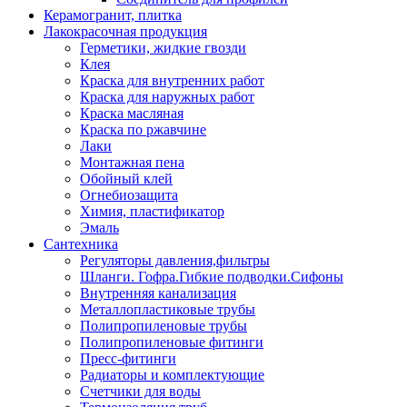
Керамогранит, плитка
Лакокрасочная продукция
Герметики, жидкие гвозди
Клея
Краска для внутренних работ
Краска для наружных работ
Краска масляная
Краска по ржавчине
Лаки
Монтажная пена
Обойный клей
Огнебиозащита
Химия, пластификатор
Эмаль
Сантехника
Регуляторы давления,фильтры
Шланги. Гофра.Гибкие подводки.Сифоны
Внутренняя канализация
Металлопластиковые трубы
Полипропиленовые трубы
Полипропиленовые фитинги
Пресс-фитинги
Радиаторы и комплектующие
Счетчики для воды