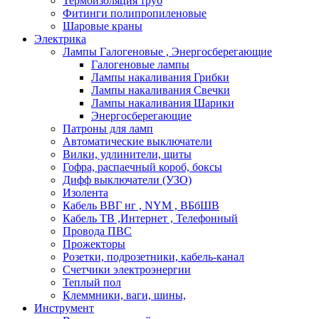
Термоизоляция труб
Фитинги полипропиленовые
Шаровые краны
Электрика
Лампы Галогеновые , Энергосберегающие
Галогеновые лампы
Лампы накаливания Грибки
Лампы накаливания Свечки
Лампы накаливания Шарики
Энергосберегающие
Патроны для ламп
Автоматические выключатели
Вилки, удлинители, щиты
Гофра, распаечный короб, боксы
Дифф выключатели (УЗО)
Изолента
Кабель ВВГ нг , NYM , ВБбШВ
Кабель ТВ ,Интернет , Телефонный
Провода ПВС
Прожекторы
Розетки, подрозетники, кабель-канал
Счетчики электроэнергии
Теплый пол
Клеммники, ваги, шины,
Инструмент