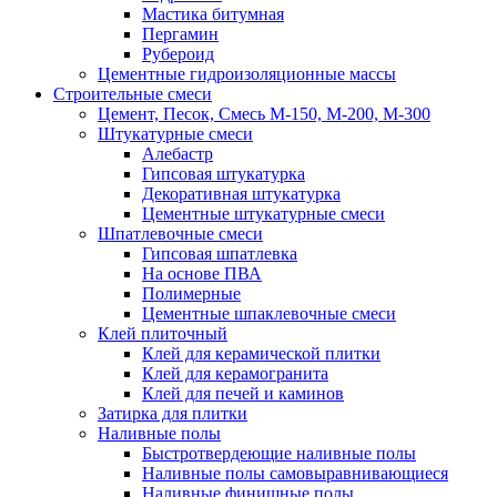
Мастика битумная
Пергамин
Рубероид
Цементные гидроизоляционные массы
Строительные смеси
Цемент, Песок, Смесь М-150, М-200, М-300
Штукатурные смеси
Алебастр
Гипсовая штукатурка
Декоративная штукатурка
Цементные штукатурные смеси
Шпатлевочные смеси
Гипсовая шпатлевка
На основе ПВА
Полимерные
Цементные шпаклевочные смеси
Клей плиточный
Клей для керамической плитки
Клей для керамогранита
Клей для печей и каминов
Затирка для плитки
Наливные полы
Быстротвердеющие наливные полы
Наливные полы самовыравнивающиеся
Наливные финишные полы