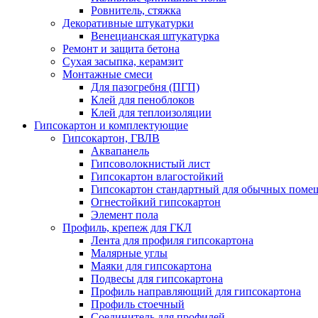
Ровнитель, стяжка
Декоративные штукатурки
Венецианская штукатурка
Ремонт и защита бетона
Сухая засыпка, керамзит
Монтажные смеси
Для пазогребня (ПГП)
Клей для пеноблоков
Клей для теплоизоляции
Гипсокартон и комплектующие
Гипсокартон, ГВЛВ
Аквапанель
Гипсоволокнистый лист
Гипсокартон влагостойкий
Гипсокартон стандартный для обычных помеще
Огнестойкий гипсокартон
Элемент пола
Профиль, крепеж для ГКЛ
Лента для профиля гипсокартона
Малярные углы
Маяки для гипсокартона
Подвесы для гипсокартона
Профиль направляющий для гипсокартона
Профиль стоечный
Соединитель для профилей