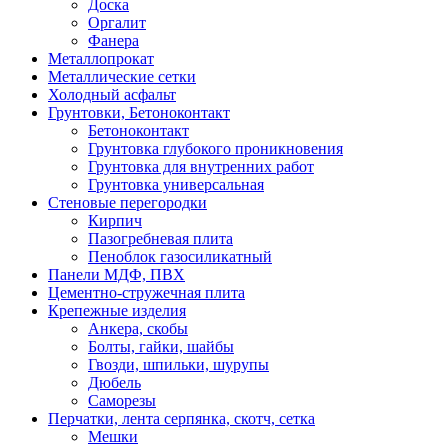
Доска
Оргалит
Фанера
Металлопрокат
Металлические сетки
Холодный асфальт
Грунтовки, Бетоноконтакт
Бетоноконтакт
Грунтовка глубокого проникновения
Грунтовка для внутренних работ
Грунтовка универсальная
Стеновые перегородки
Кирпич
Пазогребневая плита
Пеноблок газосиликатный
Панели МДФ, ПВХ
Цементно-стружечная плита
Крепежные изделия
Анкера, скобы
Болты, гайки, шайбы
Гвозди, шпильки, шурупы
Дюбель
Саморезы
Перчатки, лента серпянка, скотч, сетка
Мешки