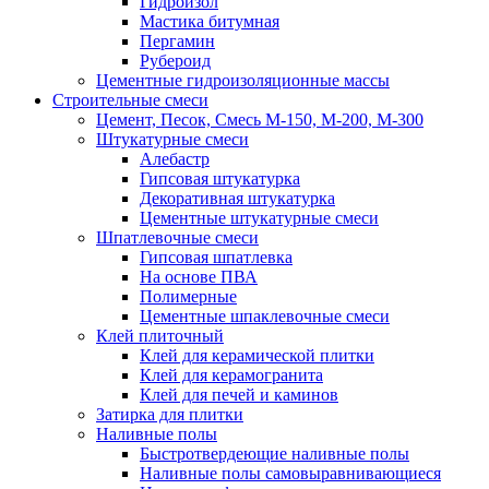
Гидроизол
Мастика битумная
Пергамин
Рубероид
Цементные гидроизоляционные массы
Строительные смеси
Цемент, Песок, Смесь М-150, М-200, М-300
Штукатурные смеси
Алебастр
Гипсовая штукатурка
Декоративная штукатурка
Цементные штукатурные смеси
Шпатлевочные смеси
Гипсовая шпатлевка
На основе ПВА
Полимерные
Цементные шпаклевочные смеси
Клей плиточный
Клей для керамической плитки
Клей для керамогранита
Клей для печей и каминов
Затирка для плитки
Наливные полы
Быстротвердеющие наливные полы
Наливные полы самовыравнивающиеся