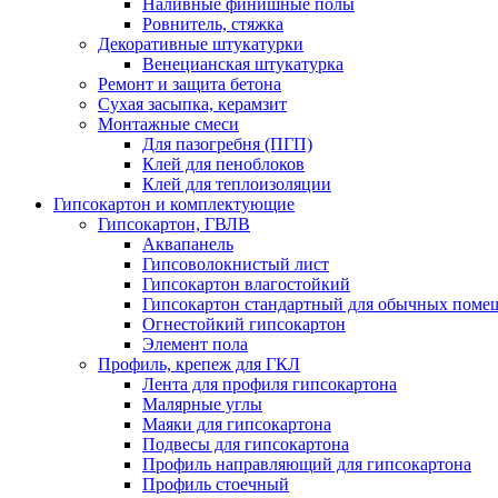
Наливные финишные полы
Ровнитель, стяжка
Декоративные штукатурки
Венецианская штукатурка
Ремонт и защита бетона
Сухая засыпка, керамзит
Монтажные смеси
Для пазогребня (ПГП)
Клей для пеноблоков
Клей для теплоизоляции
Гипсокартон и комплектующие
Гипсокартон, ГВЛВ
Аквапанель
Гипсоволокнистый лист
Гипсокартон влагостойкий
Гипсокартон стандартный для обычных помеще
Огнестойкий гипсокартон
Элемент пола
Профиль, крепеж для ГКЛ
Лента для профиля гипсокартона
Малярные углы
Маяки для гипсокартона
Подвесы для гипсокартона
Профиль направляющий для гипсокартона
Профиль стоечный