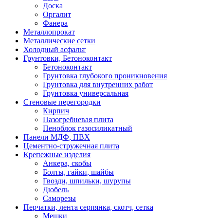
Доска
Оргалит
Фанера
Металлопрокат
Металлические сетки
Холодный асфальт
Грунтовки, Бетоноконтакт
Бетоноконтакт
Грунтовка глубокого проникновения
Грунтовка для внутренних работ
Грунтовка универсальная
Стеновые перегородки
Кирпич
Пазогребневая плита
Пеноблок газосиликатный
Панели МДФ, ПВХ
Цементно-стружечная плита
Крепежные изделия
Анкера, скобы
Болты, гайки, шайбы
Гвозди, шпильки, шурупы
Дюбель
Саморезы
Перчатки, лента серпянка, скотч, сетка
Мешки