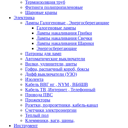
Термоизоляция труб
Фитинги полипропиленовые
Шаровые краны
Электрика
Лампы Галогеновые , Энергосберегающие
Галогеновые лампы
Лампы накаливания Грибки
Лампы накаливания Свечки
Лампы накаливания Шарики
Энергосберегающие
Патроны для ламп
Автоматические выключатели
Вилки, удлинители, щиты
Гофра, распаечный короб, боксы
Дифф выключатели (УЗО)
Изолента
Кабель ВВГ нг , NYM , ВБбШВ
Кабель ТВ ,Интернет , Телефонный
Провода ПВС
Прожекторы
Розетки, подрозетники, кабель-канал
Счетчики электроэнергии
Теплый пол
Клеммники, ваги, шины,
Инструмент