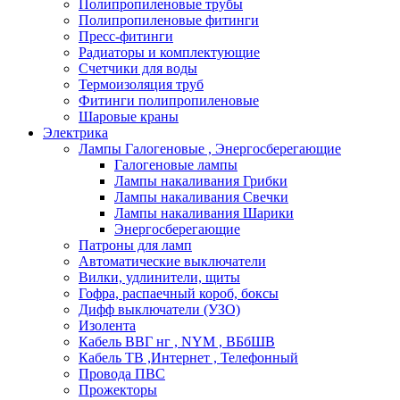
Полипропиленовые трубы
Полипропиленовые фитинги
Пресс-фитинги
Радиаторы и комплектующие
Счетчики для воды
Термоизоляция труб
Фитинги полипропиленовые
Шаровые краны
Электрика
Лампы Галогеновые , Энергосберегающие
Галогеновые лампы
Лампы накаливания Грибки
Лампы накаливания Свечки
Лампы накаливания Шарики
Энергосберегающие
Патроны для ламп
Автоматические выключатели
Вилки, удлинители, щиты
Гофра, распаечный короб, боксы
Дифф выключатели (УЗО)
Изолента
Кабель ВВГ нг , NYM , ВБбШВ
Кабель ТВ ,Интернет , Телефонный
Провода ПВС
Прожекторы