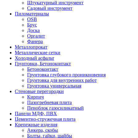
Штукатурный инструмент
Садовый инструмент
Пиломатериалы
OSB
Брус
Доска
Оргалит
Фанера
Металлопрокат
Металлические сетки
Холодный асфальт
Грунтовки, Бетоноконтакт
Бетоноконтакт
Грунтовка глубокого проникновения
Грунтовка для внутренних работ
Грунтовка универсальная
Стеновые перегородки
Кирпич
Пазогребневая плита
Пеноблок газосиликатный
Панели МДФ, ПВХ
Цементно-стружечная плита
Крепежные изделия
Анкера, скобы
Болты, гайки, шайбы