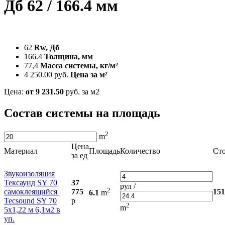
Дб 62 / 166.4 мм
62
Rw, Дб
166.4
Толщина, мм
77,4
Масса системы, кг/м²
4 250.00 руб.
Цена за м²
Цена:
от 9 231.50
руб. за м2
Состав системы на площадь
2
m
Цена
Материал
Площадь
Количество
Ст
за ед
Звукоизоляция
Тексаунд SY 70
37
рул /
2
самоклеящийся |
775
151
6.1
m
Tecsound SY 70
р
2
m
5х1,22 м 6,1м2 в
уп.