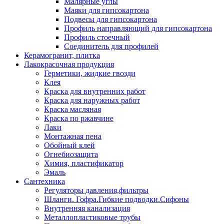
Малярные углы
Маяки для гипсокартона
Подвесы для гипсокартона
Профиль направляющий для гипсокартона
Профиль стоечный
Соединитель для профилей
Керамогранит, плитка
Лакокрасочная продукция
Герметики, жидкие гвозди
Клея
Краска для внутренних работ
Краска для наружных работ
Краска масляная
Краска по ржавчине
Лаки
Монтажная пена
Обойный клей
Огнебиозащита
Химия, пластификатор
Эмаль
Сантехника
Регуляторы давления,фильтры
Шланги. Гофра.Гибкие подводки.Сифоны
Внутренняя канализация
Металлопластиковые трубы