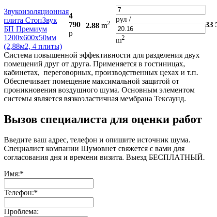
Звукоизоляционная
4
рул /
плита СтопЗвук
2
790
33 
2.88
m
БП Премиум
р
1200х600х50мм
2
m
(2,88м2, 4 плиты)
Система повышенной эффективности для разделения двух
помещений друг от друга. Применяется в гостиницах,
кабинетах, переговорных, производственных цехах и т.п.
Обеспечивает помещение максимальной защитой от
проникновения воздушного шума. Основным элементом
системы является вязкоэластичная мембрана Тексаунд.
Вызов специалиста для оценки работ
Введите ваш адрес, телефон и опишите источник шума.
Специалист компании Шумовнет свяжется с вами для
согласования дня и времени визита. Выезд БЕСПЛАТНЫЙ.
Имя:
*
Телефон:
*
Проблема: