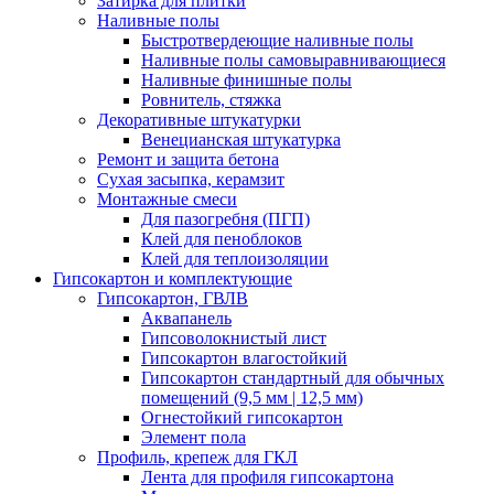
Затирка для плитки
Наливные полы
Быстротвердеющие наливные полы
Наливные полы самовыравнивающиеся
Наливные финишные полы
Ровнитель, стяжка
Декоративные штукатурки
Венецианская штукатурка
Ремонт и защита бетона
Сухая засыпка, керамзит
Монтажные смеси
Для пазогребня (ПГП)
Клей для пеноблоков
Клей для теплоизоляции
Гипсокартон и комплектующие
Гипсокартон, ГВЛВ
Аквапанель
Гипсоволокнистый лист
Гипсокартон влагостойкий
Гипсокартон стандартный для обычных
помещений (9,5 мм | 12,5 мм)
Огнестойкий гипсокартон
Элемент пола
Профиль, крепеж для ГКЛ
Лента для профиля гипсокартона