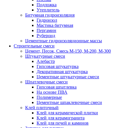
Подложка
Утеплитель
Битумная гидроизоляция
Гидроизол
Мастика битумная
Пергамин
Рубероид
Цементные гидроизоляционные массы
Строительные смеси
Цемент, Песок, Смесь М-150, М-200, М-300
Штукатурные смеси
Алебастр
Гипсовая штукатурка
Декоративная штукатурка
Цементные штукатурные смеси
Шпатлевочные смеси
Гипсовая шпатлевка
На основе ПВА
Полимерные
Цементные шпаклевочные смеси
Клей плиточный
Клей для керамической плитки
Клей для керамогранита
Клей для печей и каминов