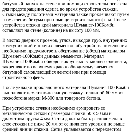
битумный напуск на стене при помощи строи- тельного фена
для предотвращения сдвига во время устройства стяжки.
Стыки между полотнами материала также проклеивают путем
размягчения битума при помощи строительного фена. После
устройства стяжки край материала Шуманет-100Комби
оставляют на стене (колонне) на высоту 100 мм.
В местах дверных проемов, углов, выводов труб, внутренних
коммуникаций и прочих элементов обустройства помещения
необходимо предусмотреть обертывание (обход) материалом
Шуманет-100Комби данных элементов. Материал
Шуманет-100Комби обводят вокруг выступающего элемента,
закрепляют по верхнему краю к обводимому элементу
битумной самоклеющейся лентой или при помощи
строительного фена.
После укладки прокладочного материала Шуманет-100 Комби
выполняют цементно-песчаную стяжку толщиной 60 мм из
пескобетона марки М-300 или товарного бетона.
При устройстве стяжки необходимо армировать ее
металлической сеткой с размером ячейки 50 х 50 мм и
диаметром прутка 4 мм. Сетка должна быть расположена в
слое стяжки не ниже 20 мм от ее нижнего уровня и не выше
средней линии стяжки. Сетка укладывается с перехлестом