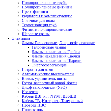
Полипропиленовые трубы
Полипропиленовые фитинги
Пресс-фитинги
Радиаторы и комплектующие
Счетчики для воды
Термоизоляция труб
Фитинги полипропиленовые
Шаровые краны
Электрика
Лампы Галогеновые , Энергосберегающие
Галогеновые лампы
Лампы накаливания Грибки
Лампы накаливания Свечки
Лампы накаливания Шарики
Энергосберегающие
Патроны для ламп
Автоматические выключатели
Вилки, удлинители, щиты
Гофра, распаечный короб, боксы
Дифф выключатели (УЗО)
Изолента
Кабель ВВГ нг , NYM , ВБбШВ
Кабель ТВ ,Интернет , Телефонный
Провода ПВС
Прожекторы