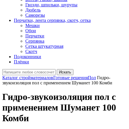
Гвозди, шпильки, шурупы
Дюбель
Саморезы
Перчатки, лента серпянка, скотч, сетка
Мешки
Обои
Перчатки
Серпянка
Сетка штукатурная
Скотч
Подоконники
Плёнки
Искать
Каталог стройматериалов
Готовые решения
Пол
Гидро-
звукоизоляция пол с применением Шуманет 100 Комби
Гидро-звукоизоляция пол с
применением Шуманет 100
Комби