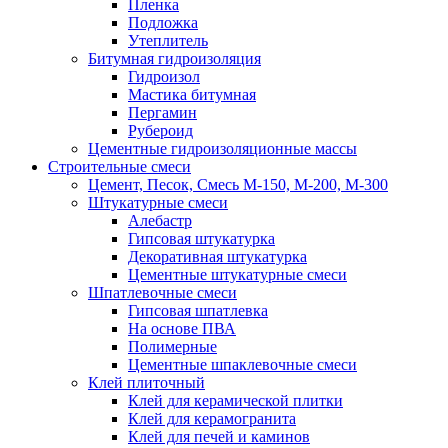
Пленка
Подложка
Утеплитель
Битумная гидроизоляция
Гидроизол
Мастика битумная
Пергамин
Рубероид
Цементные гидроизоляционные массы
Строительные смеси
Цемент, Песок, Смесь М-150, М-200, М-300
Штукатурные смеси
Алебастр
Гипсовая штукатурка
Декоративная штукатурка
Цементные штукатурные смеси
Шпатлевочные смеси
Гипсовая шпатлевка
На основе ПВА
Полимерные
Цементные шпаклевочные смеси
Клей плиточный
Клей для керамической плитки
Клей для керамогранита
Клей для печей и каминов