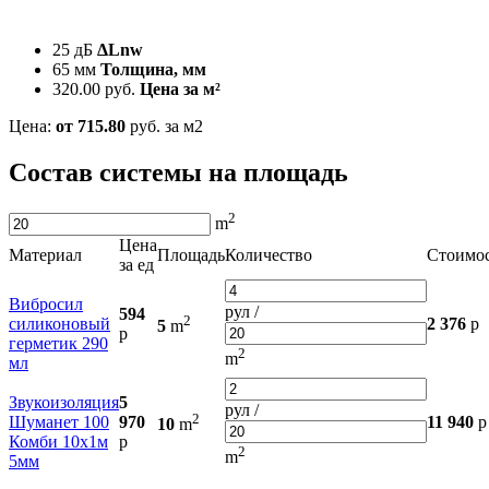
25 дБ
ΔLnw
65 мм
Толщина, мм
320.00 руб.
Цена за м²
Цена:
от 715.80
руб. за м2
Состав системы на площадь
2
m
Цена
Материал
Площадь
Количество
Стоимо
за ед
Вибросил
рул /
594
2
силиконовый
2 376
р
5
m
р
герметик 290
2
m
мл
Звукоизоляция
5
рул /
2
Шуманет 100
970
11 940
р
10
m
Комби 10х1м
р
2
m
5мм