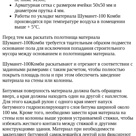
Арматурная сетка с размером ячейки 50х50 мм и
диаметром прутка 4 мм.
Работы по укладке материала Шуманет-100 Комби
производятся при температуре воздуха в помещении
выше + 5°С.
Перед тем как раскатать полотнища материала
Шуманет-100Комби требуется тщательным образом подмести
основание пола для исключения попадания строительного
мусора между основанием и полотнищами материала.
Шуманет-100Комби раскатывают и отрезают в соответствии с
заданными размерами с таким расчетом, чтобы полностью
покрыть площадь пола и при этом обеспечить заведение
материала на стены или колонны.
Битумная поверхность материала должна быть обращена
вверх, а края должны находить один на другой с нахлестом.
Для этого каждый рулон с одного края имеет напуск
битумного гидроизолирующего слоя битума шириной около
100 мм. Кроме того, необходимо завести края материала на
стены или колонны выше уровня устраиваемой стяжки, чтобы
избежать жесткого контакта между стяжкой и другими
конструкциями здания. Материал при необходимости
закрепляют битумной самоклеящейся лентой или фиксируют