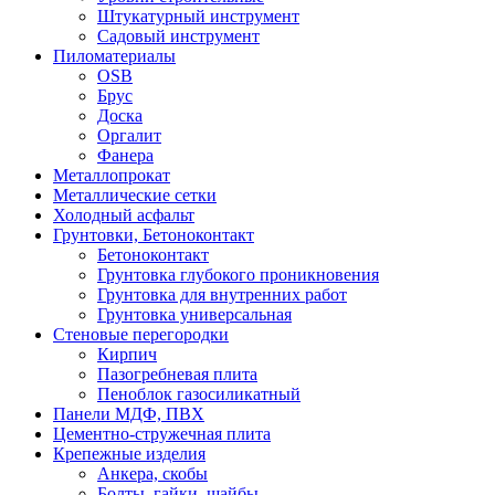
Штукатурный инструмент
Садовый инструмент
Пиломатериалы
OSB
Брус
Доска
Оргалит
Фанера
Металлопрокат
Металлические сетки
Холодный асфальт
Грунтовки, Бетоноконтакт
Бетоноконтакт
Грунтовка глубокого проникновения
Грунтовка для внутренних работ
Грунтовка универсальная
Стеновые перегородки
Кирпич
Пазогребневая плита
Пеноблок газосиликатный
Панели МДФ, ПВХ
Цементно-стружечная плита
Крепежные изделия
Анкера, скобы
Болты, гайки, шайбы