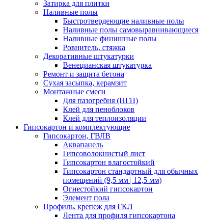
Затирка для плитки
Наливные полы
Быстротвердеющие наливные полы
Наливные полы самовыравнивающиеся
Наливные финишные полы
Ровнитель, стяжка
Декоративные штукатурки
Венецианская штукатурка
Ремонт и защита бетона
Сухая засыпка, керамзит
Монтажные смеси
Для пазогребня (ПГП)
Клей для пеноблоков
Клей для теплоизоляции
Гипсокартон и комплектующие
Гипсокартон, ГВЛВ
Аквапанель
Гипсоволокнистый лист
Гипсокартон влагостойкий
Гипсокартон стандартный для обычных
помещений (9,5 мм | 12,5 мм)
Огнестойкий гипсокартон
Элемент пола
Профиль, крепеж для ГКЛ
Лента для профиля гипсокартона