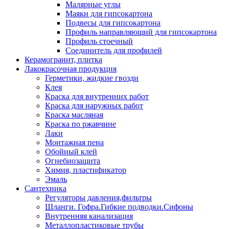
Малярные углы
Маяки для гипсокартона
Подвесы для гипсокартона
Профиль направляющий для гипсокартона
Профиль стоечный
Соединитель для профилей
Керамогранит, плитка
Лакокрасочная продукция
Герметики, жидкие гвозди
Клея
Краска для внутренних работ
Краска для наружных работ
Краска масляная
Краска по ржавчине
Лаки
Монтажная пена
Обойный клей
Огнебиозащита
Химия, пластификатор
Эмаль
Сантехника
Регуляторы давления,фильтры
Шланги. Гофра.Гибкие подводки.Сифоны
Внутренняя канализация
Металлопластиковые трубы