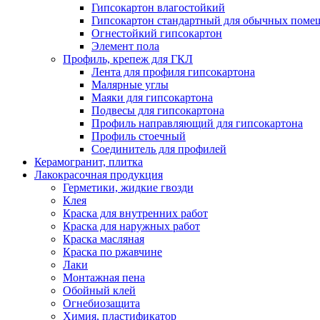
Гипсокартон влагостойкий
Гипсокартон стандартный для обычных помеще
Огнестойкий гипсокартон
Элемент пола
Профиль, крепеж для ГКЛ
Лента для профиля гипсокартона
Малярные углы
Маяки для гипсокартона
Подвесы для гипсокартона
Профиль направляющий для гипсокартона
Профиль стоечный
Соединитель для профилей
Керамогранит, плитка
Лакокрасочная продукция
Герметики, жидкие гвозди
Клея
Краска для внутренних работ
Краска для наружных работ
Краска масляная
Краска по ржавчине
Лаки
Монтажная пена
Обойный клей
Огнебиозащита
Химия, пластификатор