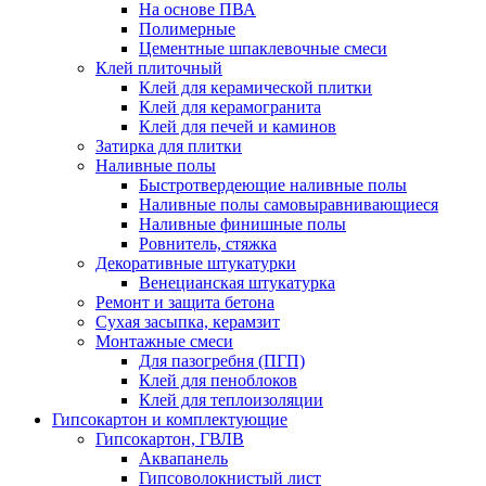
На основе ПВА
Полимерные
Цементные шпаклевочные смеси
Клей плиточный
Клей для керамической плитки
Клей для керамогранита
Клей для печей и каминов
Затирка для плитки
Наливные полы
Быстротвердеющие наливные полы
Наливные полы самовыравнивающиеся
Наливные финишные полы
Ровнитель, стяжка
Декоративные штукатурки
Венецианская штукатурка
Ремонт и защита бетона
Сухая засыпка, керамзит
Монтажные смеси
Для пазогребня (ПГП)
Клей для пеноблоков
Клей для теплоизоляции
Гипсокартон и комплектующие
Гипсокартон, ГВЛВ
Аквапанель
Гипсоволокнистый лист