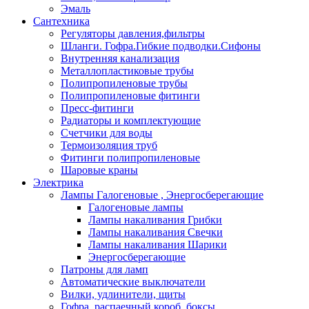
Эмаль
Сантехника
Регуляторы давления,фильтры
Шланги. Гофра.Гибкие подводки.Сифоны
Внутренняя канализация
Металлопластиковые трубы
Полипропиленовые трубы
Полипропиленовые фитинги
Пресс-фитинги
Радиаторы и комплектующие
Счетчики для воды
Термоизоляция труб
Фитинги полипропиленовые
Шаровые краны
Электрика
Лампы Галогеновые , Энергосберегающие
Галогеновые лампы
Лампы накаливания Грибки
Лампы накаливания Свечки
Лампы накаливания Шарики
Энергосберегающие
Патроны для ламп
Автоматические выключатели
Вилки, удлинители, щиты
Гофра, распаечный короб, боксы