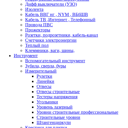
Дифф выключатели (УЗО)
Изолента
Кабель ВВГ нг , NYM , ВБбШВ
Кабель ТВ ,Интернет , Телефонный
Провода ПВС
Прожекторы
Розетки, подрозетники, кабель-канал
Счетчики электроэнергии
Теплый пол
Клеммники, ваги, шины,
Инструмент
Вспомогательный инструмент
Зубила, сверла, буры
Измерительный
Рулетки
Линейки
Отвесы
Отвесы строительные
Тестеры напряжения
Угольники
Уровень лазерный
Уровни строительные профессиональные
Строительные уровни
Штангенциркули
Крестики для плитки