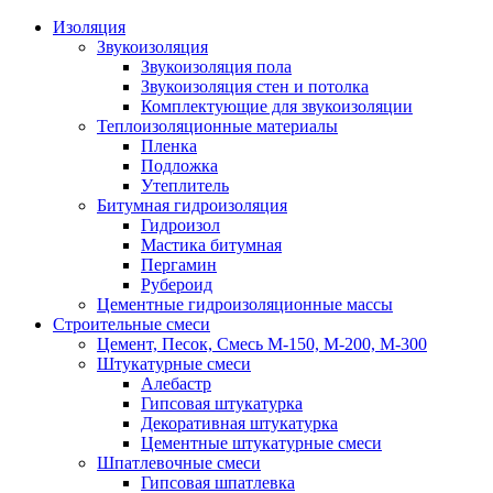
Изоляция
Звукоизоляция
Звукоизоляция пола
Звукоизоляция стен и потолка
Комплектующие для звукоизоляции
Теплоизоляционные материалы
Пленка
Подложка
Утеплитель
Битумная гидроизоляция
Гидроизол
Мастика битумная
Пергамин
Рубероид
Цементные гидроизоляционные массы
Строительные смеси
Цемент, Песок, Смесь М-150, М-200, М-300
Штукатурные смеси
Алебастр
Гипсовая штукатурка
Декоративная штукатурка
Цементные штукатурные смеси
Шпатлевочные смеси
Гипсовая шпатлевка