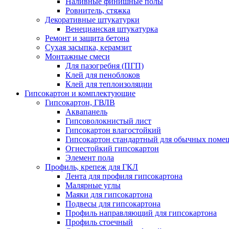
Наливные финишные полы
Ровнитель, стяжка
Декоративные штукатурки
Венецианская штукатурка
Ремонт и защита бетона
Сухая засыпка, керамзит
Монтажные смеси
Для пазогребня (ПГП)
Клей для пеноблоков
Клей для теплоизоляции
Гипсокартон и комплектующие
Гипсокартон, ГВЛВ
Аквапанель
Гипсоволокнистый лист
Гипсокартон влагостойкий
Гипсокартон стандартный для обычных помеще
Огнестойкий гипсокартон
Элемент пола
Профиль, крепеж для ГКЛ
Лента для профиля гипсокартона
Малярные углы
Маяки для гипсокартона
Подвесы для гипсокартона
Профиль направляющий для гипсокартона
Профиль стоечный