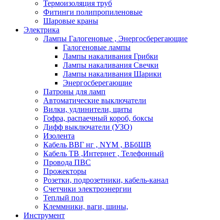
Термоизоляция труб
Фитинги полипропиленовые
Шаровые краны
Электрика
Лампы Галогеновые , Энергосберегающие
Галогеновые лампы
Лампы накаливания Грибки
Лампы накаливания Свечки
Лампы накаливания Шарики
Энергосберегающие
Патроны для ламп
Автоматические выключатели
Вилки, удлинители, щиты
Гофра, распаечный короб, боксы
Дифф выключатели (УЗО)
Изолента
Кабель ВВГ нг , NYM , ВБбШВ
Кабель ТВ ,Интернет , Телефонный
Провода ПВС
Прожекторы
Розетки, подрозетники, кабель-канал
Счетчики электроэнергии
Теплый пол
Клеммники, ваги, шины,
Инструмент