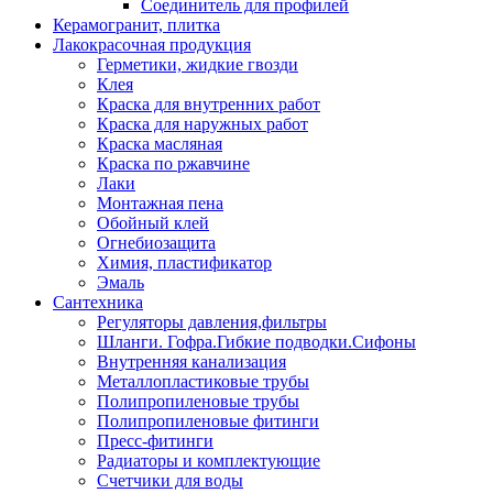
Соединитель для профилей
Керамогранит, плитка
Лакокрасочная продукция
Герметики, жидкие гвозди
Клея
Краска для внутренних работ
Краска для наружных работ
Краска масляная
Краска по ржавчине
Лаки
Монтажная пена
Обойный клей
Огнебиозащита
Химия, пластификатор
Эмаль
Сантехника
Регуляторы давления,фильтры
Шланги. Гофра.Гибкие подводки.Сифоны
Внутренняя канализация
Металлопластиковые трубы
Полипропиленовые трубы
Полипропиленовые фитинги
Пресс-фитинги
Радиаторы и комплектующие
Счетчики для воды