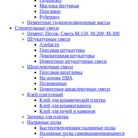
Гидроизол
Мастика битумная
Пергамин
Рубероид
Цементные гидроизоляционные массы
Строительные смеси
Цемент, Песок, Смесь М-150, М-200, М-300
Штукатурные смеси
Алебастр
Гипсовая штукатурка
Декоративная штукатурка
Цементные штукатурные смеси
Шпатлевочные смеси
Гипсовая шпатлевка
На основе ПВА
Полимерные
Цементные шпаклевочные смеси
Клей плиточный
Клей для керамической плитки
Клей для керамогранита
Клей для печей и каминов
Затирка для плитки
Наливные полы
Быстротвердеющие наливные полы
Наливные полы самовыравнивающиеся