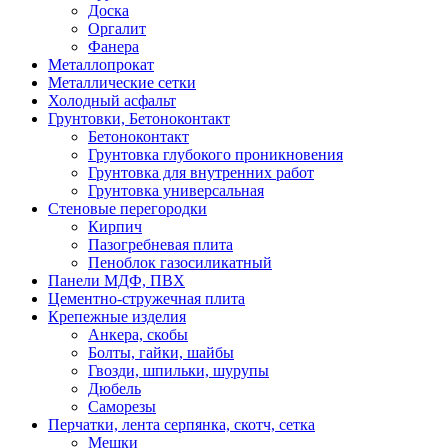
Доска
Оргалит
Фанера
Металлопрокат
Металлические сетки
Холодный асфальт
Грунтовки, Бетоноконтакт
Бетоноконтакт
Грунтовка глубокого проникновения
Грунтовка для внутренних работ
Грунтовка универсальная
Стеновые перегородки
Кирпич
Пазогребневая плита
Пеноблок газосиликатный
Панели МДФ, ПВХ
Цементно-стружечная плита
Крепежные изделия
Анкера, скобы
Болты, гайки, шайбы
Гвозди, шпильки, шурупы
Дюбель
Саморезы
Перчатки, лента серпянка, скотч, сетка
Мешки