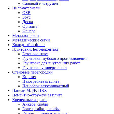
Садовый инструмент
Пиломатериалы
OSB
Брус
Доска
Оргалит
Фанера
Металлопрокат
Металлические сетки
Холодный асфальт
Грунтовки, Бетоноконтакт
Бетоноконтакт
Грунтовка глубокого проникновения
Грунтовка для внутренних работ
Грунтовка универсальная
Стеновые перегородки
Кирпич
Пазогребневая плита
Пеноблок газосиликатный
Панели МДФ, ПВХ
Цементно-стружечная плита
Крепежные изделия
Анкера, скобы
Болты, гайки, шайбы
Гвозди, шпильки, шурупы