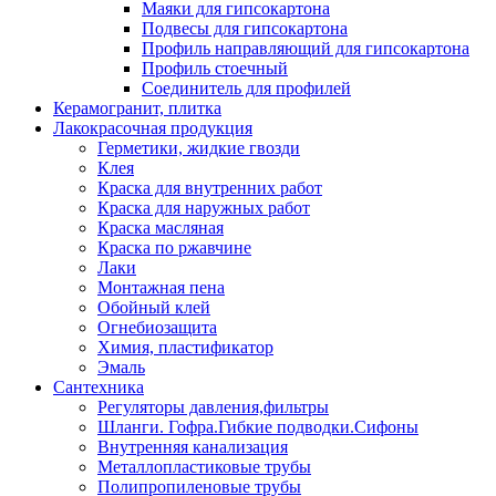
Маяки для гипсокартона
Подвесы для гипсокартона
Профиль направляющий для гипсокартона
Профиль стоечный
Соединитель для профилей
Керамогранит, плитка
Лакокрасочная продукция
Герметики, жидкие гвозди
Клея
Краска для внутренних работ
Краска для наружных работ
Краска масляная
Краска по ржавчине
Лаки
Монтажная пена
Обойный клей
Огнебиозащита
Химия, пластификатор
Эмаль
Сантехника
Регуляторы давления,фильтры
Шланги. Гофра.Гибкие подводки.Сифоны
Внутренняя канализация
Металлопластиковые трубы
Полипропиленовые трубы