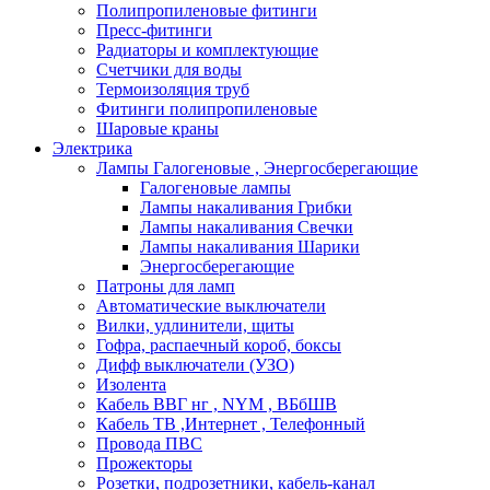
Полипропиленовые фитинги
Пресс-фитинги
Радиаторы и комплектующие
Счетчики для воды
Термоизоляция труб
Фитинги полипропиленовые
Шаровые краны
Электрика
Лампы Галогеновые , Энергосберегающие
Галогеновые лампы
Лампы накаливания Грибки
Лампы накаливания Свечки
Лампы накаливания Шарики
Энергосберегающие
Патроны для ламп
Автоматические выключатели
Вилки, удлинители, щиты
Гофра, распаечный короб, боксы
Дифф выключатели (УЗО)
Изолента
Кабель ВВГ нг , NYM , ВБбШВ
Кабель ТВ ,Интернет , Телефонный
Провода ПВС
Прожекторы
Розетки, подрозетники, кабель-канал