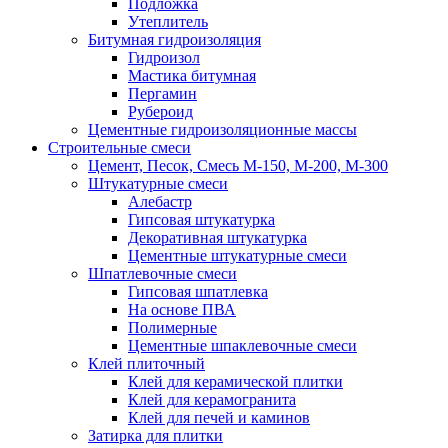
Подложка
Утеплитель
Битумная гидроизоляция
Гидроизол
Мастика битумная
Пергамин
Рубероид
Цементные гидроизоляционные массы
Строительные смеси
Цемент, Песок, Смесь М-150, М-200, М-300
Штукатурные смеси
Алебастр
Гипсовая штукатурка
Декоративная штукатурка
Цементные штукатурные смеси
Шпатлевочные смеси
Гипсовая шпатлевка
На основе ПВА
Полимерные
Цементные шпаклевочные смеси
Клей плиточный
Клей для керамической плитки
Клей для керамогранита
Клей для печей и каминов
Затирка для плитки