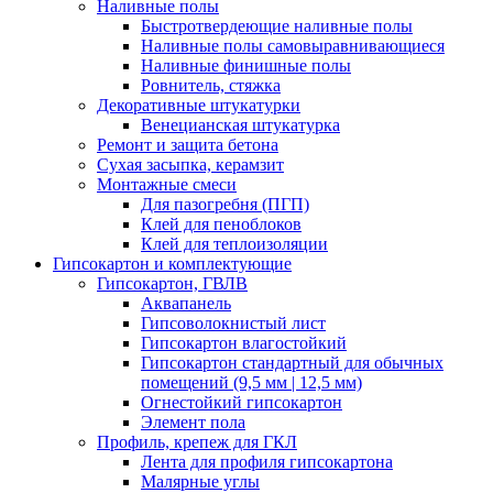
Наливные полы
Быстротвердеющие наливные полы
Наливные полы самовыравнивающиеся
Наливные финишные полы
Ровнитель, стяжка
Декоративные штукатурки
Венецианская штукатурка
Ремонт и защита бетона
Сухая засыпка, керамзит
Монтажные смеси
Для пазогребня (ПГП)
Клей для пеноблоков
Клей для теплоизоляции
Гипсокартон и комплектующие
Гипсокартон, ГВЛВ
Аквапанель
Гипсоволокнистый лист
Гипсокартон влагостойкий
Гипсокартон стандартный для обычных
помещений (9,5 мм | 12,5 мм)
Огнестойкий гипсокартон
Элемент пола
Профиль, крепеж для ГКЛ
Лента для профиля гипсокартона
Малярные углы