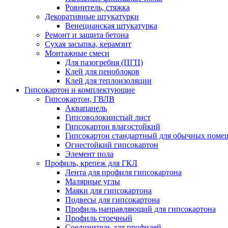
Ровнитель, стяжка
Декоративные штукатурки
Венецианская штукатурка
Ремонт и защита бетона
Сухая засыпка, керамзит
Монтажные смеси
Для пазогребня (ПГП)
Клей для пеноблоков
Клей для теплоизоляции
Гипсокартон и комплектующие
Гипсокартон, ГВЛВ
Аквапанель
Гипсоволокнистый лист
Гипсокартон влагостойкий
Гипсокартон стандартный для обычных помеще
Огнестойкий гипсокартон
Элемент пола
Профиль, крепеж для ГКЛ
Лента для профиля гипсокартона
Малярные углы
Маяки для гипсокартона
Подвесы для гипсокартона
Профиль направляющий для гипсокартона
Профиль стоечный
Соединитель для профилей