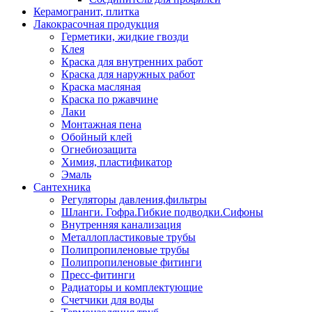
Керамогранит, плитка
Лакокрасочная продукция
Герметики, жидкие гвозди
Клея
Краска для внутренних работ
Краска для наружных работ
Краска масляная
Краска по ржавчине
Лаки
Монтажная пена
Обойный клей
Огнебиозащита
Химия, пластификатор
Эмаль
Сантехника
Регуляторы давления,фильтры
Шланги. Гофра.Гибкие подводки.Сифоны
Внутренняя канализация
Металлопластиковые трубы
Полипропиленовые трубы
Полипропиленовые фитинги
Пресс-фитинги
Радиаторы и комплектующие
Счетчики для воды