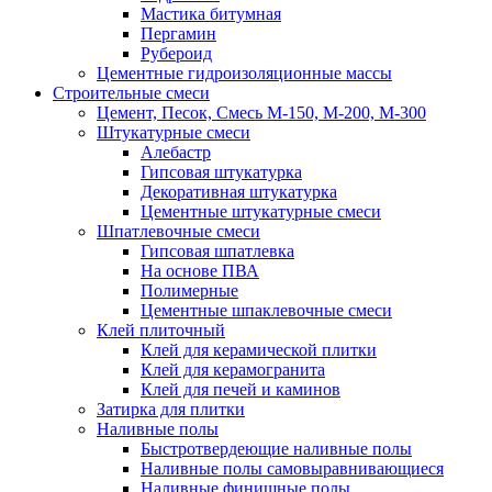
Мастика битумная
Пергамин
Рубероид
Цементные гидроизоляционные массы
Строительные смеси
Цемент, Песок, Смесь М-150, М-200, М-300
Штукатурные смеси
Алебастр
Гипсовая штукатурка
Декоративная штукатурка
Цементные штукатурные смеси
Шпатлевочные смеси
Гипсовая шпатлевка
На основе ПВА
Полимерные
Цементные шпаклевочные смеси
Клей плиточный
Клей для керамической плитки
Клей для керамогранита
Клей для печей и каминов
Затирка для плитки
Наливные полы
Быстротвердеющие наливные полы
Наливные полы самовыравнивающиеся
Наливные финишные полы