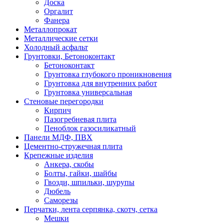
Доска
Оргалит
Фанера
Металлопрокат
Металлические сетки
Холодный асфальт
Грунтовки, Бетоноконтакт
Бетоноконтакт
Грунтовка глубокого проникновения
Грунтовка для внутренних работ
Грунтовка универсальная
Стеновые перегородки
Кирпич
Пазогребневая плита
Пеноблок газосиликатный
Панели МДФ, ПВХ
Цементно-стружечная плита
Крепежные изделия
Анкера, скобы
Болты, гайки, шайбы
Гвозди, шпильки, шурупы
Дюбель
Саморезы
Перчатки, лента серпянка, скотч, сетка
Мешки