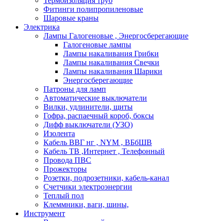
Термоизоляция труб
Фитинги полипропиленовые
Шаровые краны
Электрика
Лампы Галогеновые , Энергосберегающие
Галогеновые лампы
Лампы накаливания Грибки
Лампы накаливания Свечки
Лампы накаливания Шарики
Энергосберегающие
Патроны для ламп
Автоматические выключатели
Вилки, удлинители, щиты
Гофра, распаечный короб, боксы
Дифф выключатели (УЗО)
Изолента
Кабель ВВГ нг , NYM , ВБбШВ
Кабель ТВ ,Интернет , Телефонный
Провода ПВС
Прожекторы
Розетки, подрозетники, кабель-канал
Счетчики электроэнергии
Теплый пол
Клеммники, ваги, шины,
Инструмент