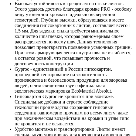
Высокая устойчивость к трещинам на стыке листов.
Этого удалось достичь благодаря кромке PRO - особому
виду утоненной кромки с идеально выверенной
геометрией. Глубина выемки, образующаяся в месте
соединения гипсокартонных листов, составляет всего 1–
1,5 мм. Для заделки стыка требуется минимальное
количество шпатлевки, которая равномерным слоем
распределяется по всему шву. Данная технология
позволяет предотвратить появление усадочных трещин.
При этом армирующая лента внутри шва не изгибается,
а остается ровной, что повышает прочность и
долговечность конструкции.
Gyproc - единственный в России гипсокартон,
прошедший тестирование на экологичность
производства и безопасность продукции для здоровья
людей, о чем свидетельствует официальная
экологическая маркировка EcoMaterial Absolut.
Гипсокартон Gyproc не крошится при монтаже.
Специальные добавки и строгое соблюдение
технологии производства сохраняют гипсовый
сердечник равномерно прочным по всему листу: даже
при механическом воздействии на кромки и углы гипс
не крошится и не осыпается.
Удобство монтажа и транспортировки. Листы имеют
специальную маркировку для крепления саморезов для