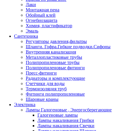
Лаки
Монтажная пена
Обойный клей
Огнебиозащита
Химия, пластификатор
Эмаль
Сантехника
Регуляторы давления,фильтры
Шланги. Гофра.Гибкие подводки.Сифоны
Внутренняя канализация
Металлопластиковые трубы
Полипропиленовые трубы
Полипропиленовые фитинги
Пресс-фитинги
Радиаторы и комплектующие
Счетчики для воды
Термоизоляция труб
Фитинги полипропиленовые
Шаровые краны
Электрика
Лампы Галогеновые , Энергосберегающие
Галогеновые лампы
Лампы накаливания Грибки
Лампы накаливания Свечки
Лампы накаливания Шарики