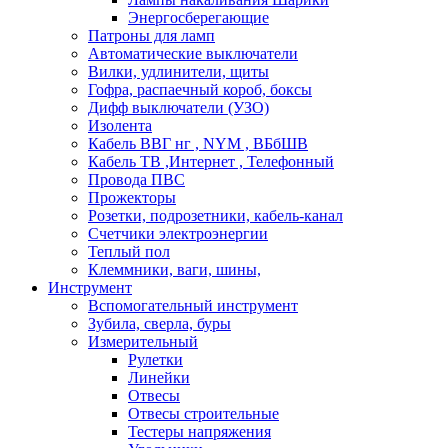
Энергосберегающие
Патроны для ламп
Автоматические выключатели
Вилки, удлинители, щиты
Гофра, распаечный короб, боксы
Дифф выключатели (УЗО)
Изолента
Кабель ВВГ нг , NYM , ВБбШВ
Кабель ТВ ,Интернет , Телефонный
Провода ПВС
Прожекторы
Розетки, подрозетники, кабель-канал
Счетчики электроэнергии
Теплый пол
Клеммники, ваги, шины,
Инструмент
Вспомогательный инструмент
Зубила, сверла, буры
Измерительный
Рулетки
Линейки
Отвесы
Отвесы строительные
Тестеры напряжения