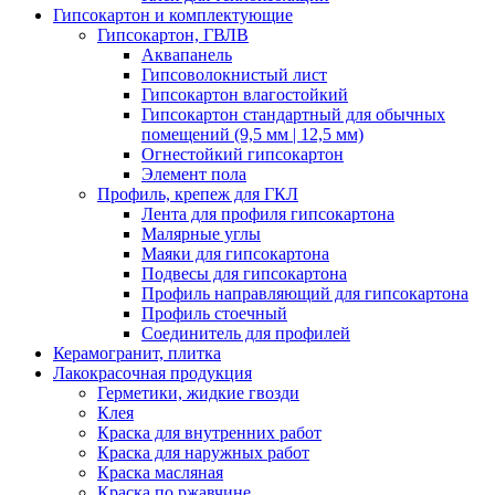
Гипсокартон и комплектующие
Гипсокартон, ГВЛВ
Аквапанель
Гипсоволокнистый лист
Гипсокартон влагостойкий
Гипсокартон стандартный для обычных
помещений (9,5 мм | 12,5 мм)
Огнестойкий гипсокартон
Элемент пола
Профиль, крепеж для ГКЛ
Лента для профиля гипсокартона
Малярные углы
Маяки для гипсокартона
Подвесы для гипсокартона
Профиль направляющий для гипсокартона
Профиль стоечный
Соединитель для профилей
Керамогранит, плитка
Лакокрасочная продукция
Герметики, жидкие гвозди
Клея
Краска для внутренних работ
Краска для наружных работ
Краска масляная
Краска по ржавчине