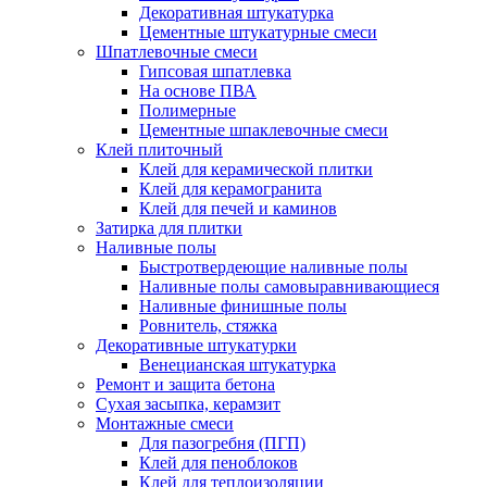
Декоративная штукатурка
Цементные штукатурные смеси
Шпатлевочные смеси
Гипсовая шпатлевка
На основе ПВА
Полимерные
Цементные шпаклевочные смеси
Клей плиточный
Клей для керамической плитки
Клей для керамогранита
Клей для печей и каминов
Затирка для плитки
Наливные полы
Быстротвердеющие наливные полы
Наливные полы самовыравнивающиеся
Наливные финишные полы
Ровнитель, стяжка
Декоративные штукатурки
Венецианская штукатурка
Ремонт и защита бетона
Сухая засыпка, керамзит
Монтажные смеси
Для пазогребня (ПГП)
Клей для пеноблоков
Клей для теплоизоляции