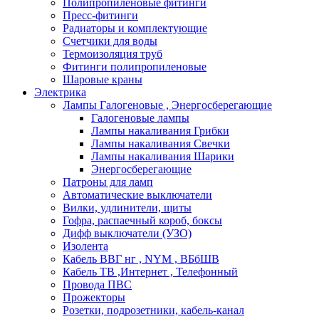
Полипропиленовые фитинги
Пресс-фитинги
Радиаторы и комплектующие
Счетчики для воды
Термоизоляция труб
Фитинги полипропиленовые
Шаровые краны
Электрика
Лампы Галогеновые , Энергосберегающие
Галогеновые лампы
Лампы накаливания Грибки
Лампы накаливания Свечки
Лампы накаливания Шарики
Энергосберегающие
Патроны для ламп
Автоматические выключатели
Вилки, удлинители, щиты
Гофра, распаечный короб, боксы
Дифф выключатели (УЗО)
Изолента
Кабель ВВГ нг , NYM , ВБбШВ
Кабель ТВ ,Интернет , Телефонный
Провода ПВС
Прожекторы
Розетки, подрозетники, кабель-канал