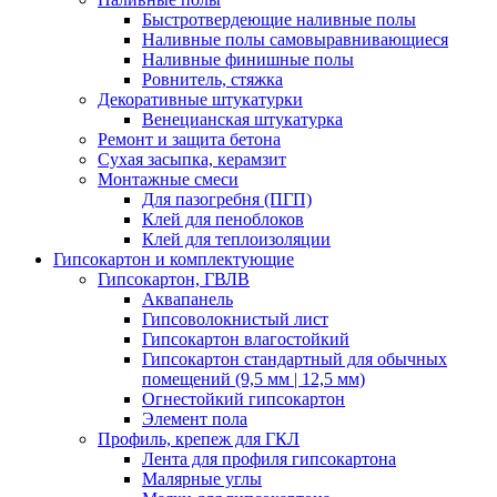
Быстротвердеющие наливные полы
Наливные полы самовыравнивающиеся
Наливные финишные полы
Ровнитель, стяжка
Декоративные штукатурки
Венецианская штукатурка
Ремонт и защита бетона
Сухая засыпка, керамзит
Монтажные смеси
Для пазогребня (ПГП)
Клей для пеноблоков
Клей для теплоизоляции
Гипсокартон и комплектующие
Гипсокартон, ГВЛВ
Аквапанель
Гипсоволокнистый лист
Гипсокартон влагостойкий
Гипсокартон стандартный для обычных
помещений (9,5 мм | 12,5 мм)
Огнестойкий гипсокартон
Элемент пола
Профиль, крепеж для ГКЛ
Лента для профиля гипсокартона
Малярные углы