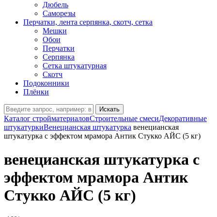
Дюбель
Саморезы
Перчатки, лента серпянка, скотч, сетка
Мешки
Обои
Перчатки
Серпянка
Сетка штукатурная
Скотч
Подоконники
Плёнки
Искать
Каталог стройматериалов
Строительные смеси
Декоративные
штукатурки
Венецианская штукатурка
венецианская
штукатурка с эффектом мрамора Антик Стукко АЙС (5 кг)
венецианская штукатурка с
эффектом мрамора Антик
Стукко АЙС (5 кг)