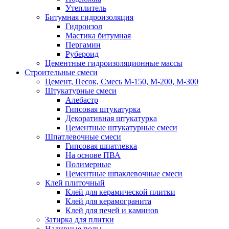
Утеплитель
Битумная гидроизоляция
Гидроизол
Мастика битумная
Пергамин
Рубероид
Цементные гидроизоляционные массы
Строительные смеси
Цемент, Песок, Смесь М-150, М-200, М-300
Штукатурные смеси
Алебастр
Гипсовая штукатурка
Декоративная штукатурка
Цементные штукатурные смеси
Шпатлевочные смеси
Гипсовая шпатлевка
На основе ПВА
Полимерные
Цементные шпаклевочные смеси
Клей плиточный
Клей для керамической плитки
Клей для керамогранита
Клей для печей и каминов
Затирка для плитки
Наливные полы