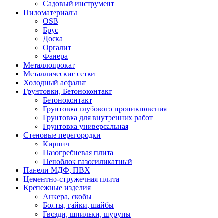
Садовый инструмент
Пиломатериалы
OSB
Брус
Доска
Оргалит
Фанера
Металлопрокат
Металлические сетки
Холодный асфальт
Грунтовки, Бетоноконтакт
Бетоноконтакт
Грунтовка глубокого проникновения
Грунтовка для внутренних работ
Грунтовка универсальная
Стеновые перегородки
Кирпич
Пазогребневая плита
Пеноблок газосиликатный
Панели МДФ, ПВХ
Цементно-стружечная плита
Крепежные изделия
Анкера, скобы
Болты, гайки, шайбы
Гвозди, шпильки, шурупы