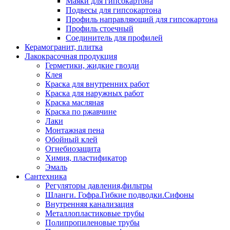
Маяки для гипсокартона
Подвесы для гипсокартона
Профиль направляющий для гипсокартона
Профиль стоечный
Соединитель для профилей
Керамогранит, плитка
Лакокрасочная продукция
Герметики, жидкие гвозди
Клея
Краска для внутренних работ
Краска для наружных работ
Краска масляная
Краска по ржавчине
Лаки
Монтажная пена
Обойный клей
Огнебиозащита
Химия, пластификатор
Эмаль
Сантехника
Регуляторы давления,фильтры
Шланги. Гофра.Гибкие подводки.Сифоны
Внутренняя канализация
Металлопластиковые трубы
Полипропиленовые трубы