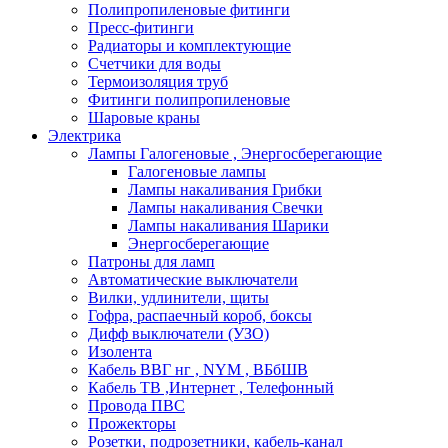
Полипропиленовые фитинги
Пресс-фитинги
Радиаторы и комплектующие
Счетчики для воды
Термоизоляция труб
Фитинги полипропиленовые
Шаровые краны
Электрика
Лампы Галогеновые , Энергосберегающие
Галогеновые лампы
Лампы накаливания Грибки
Лампы накаливания Свечки
Лампы накаливания Шарики
Энергосберегающие
Патроны для ламп
Автоматические выключатели
Вилки, удлинители, щиты
Гофра, распаечный короб, боксы
Дифф выключатели (УЗО)
Изолента
Кабель ВВГ нг , NYM , ВБбШВ
Кабель ТВ ,Интернет , Телефонный
Провода ПВС
Прожекторы
Розетки, подрозетники, кабель-канал