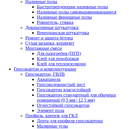
Наливные полы
Быстротвердеющие наливные полы
Наливные полы самовыравнивающиеся
Наливные финишные полы
Ровнитель, стяжка
Декоративные штукатурки
Венецианская штукатурка
Ремонт и защита бетона
Сухая засыпка, керамзит
Монтажные смеси
Для пазогребня (ПГП)
Клей для пеноблоков
Клей для теплоизоляции
Гипсокартон и комплектующие
Гипсокартон, ГВЛВ
Аквапанель
Гипсоволокнистый лист
Гипсокартон влагостойкий
Гипсокартон стандартный для обычных
помещений (9,5 мм | 12,5 мм)
Огнестойкий гипсокартон
Элемент пола
Профиль, крепеж для ГКЛ
Лента для профиля гипсокартона
Малярные углы