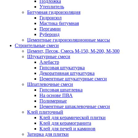
Подложка
Утеплитель
Битумная гидроизоляция
Гидроизол
Мастика битумная
Пергамин
Рубероид
Цементные гидроизоляционные массы
Строительные смеси
Цемент, Песок, Смесь М-150, М-200, М-300
Штукатурные смеси
Алебастр
Гипсовая штукатурка
Декоративная штукатурка
Цементные штукатурные смеси
Шпатлевочные смеси
Гипсовая шпатлевка
На основе ПВА
Полимерные
Цементные шпаклевочные смеси
Клей плиточный
Клей для керамической плитки
Клей для керамогранита
Клей для печей и каминов
Затирка для плитки