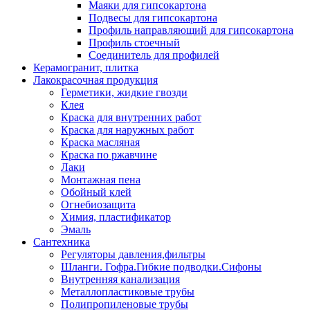
Маяки для гипсокартона
Подвесы для гипсокартона
Профиль направляющий для гипсокартона
Профиль стоечный
Соединитель для профилей
Керамогранит, плитка
Лакокрасочная продукция
Герметики, жидкие гвозди
Клея
Краска для внутренних работ
Краска для наружных работ
Краска масляная
Краска по ржавчине
Лаки
Монтажная пена
Обойный клей
Огнебиозащита
Химия, пластификатор
Эмаль
Сантехника
Регуляторы давления,фильтры
Шланги. Гофра.Гибкие подводки.Сифоны
Внутренняя канализация
Металлопластиковые трубы
Полипропиленовые трубы