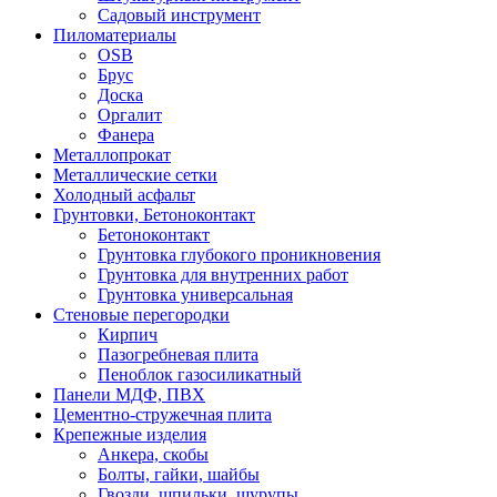
Садовый инструмент
Пиломатериалы
OSB
Брус
Доска
Оргалит
Фанера
Металлопрокат
Металлические сетки
Холодный асфальт
Грунтовки, Бетоноконтакт
Бетоноконтакт
Грунтовка глубокого проникновения
Грунтовка для внутренних работ
Грунтовка универсальная
Стеновые перегородки
Кирпич
Пазогребневая плита
Пеноблок газосиликатный
Панели МДФ, ПВХ
Цементно-стружечная плита
Крепежные изделия
Анкера, скобы
Болты, гайки, шайбы
Гвозди, шпильки, шурупы