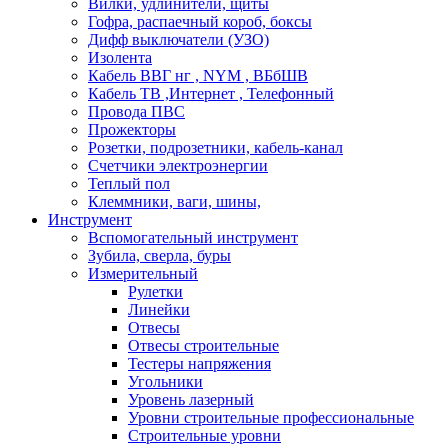
Вилки, удлинители, щиты
Гофра, распаечный короб, боксы
Дифф выключатели (УЗО)
Изолента
Кабель ВВГ нг , NYM , ВБбШВ
Кабель ТВ ,Интернет , Телефонный
Провода ПВС
Прожекторы
Розетки, подрозетники, кабель-канал
Счетчики электроэнергии
Теплый пол
Клеммники, ваги, шины,
Инструмент
Вспомогательный инструмент
Зубила, сверла, буры
Измерительный
Рулетки
Линейки
Отвесы
Отвесы строительные
Тестеры напряжения
Угольники
Уровень лазерный
Уровни строительные профессиональные
Строительные уровни