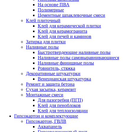
На основе ПВА
Полимерные
Цементные шпаклевочные смеси
Клей плиточный
Клей для керамической плитки
Клей для керамогранита
Клей для печей и каминов
Затирка для плитки
Наливные полы
Быстротвердеющие наливные полы
Наливные полы самовыравнивающиеся
Наливные финишные полы
Ровнитель, стяжка
Декоративные штукатурки
Венецианская штукатурка
Ремонт и защита бетона
Сухая засыпка, керамзит
Монтажные смеси
Для пазогребня (ПГП)
Клей для пеноблоков
Клей для теплоизоляции
Гипсокартон и комплектующие
Гипсокартон, ГВЛВ
Аквапанель
Гипсоволокнистый лист