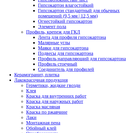
Гипсокартон влагостойкий
Гипсокартон стандартный для обычных
помещений (9,5 мм | 12,5 мм)
Огнестойкий гипсокартон
Элемент пола
Профиль, крепеж для ГКЛ
Лента для профиля гипсокартона
Малярные углы
Маяки для гипсокартона
Подвесы для гипсокартона
Профиль направляющий для гипсокартона
Профиль стоечный
Соединитель для профилей
Керамогранит, плитка
Лакокрасочная продукция
Герметики, жидкие гвозди
Клея
Краска для внутренних работ
Краска для наружных работ
Краска масляная
Краска по ржавчине
Лаки
Монтажная пена
Обойный клей