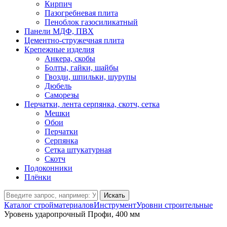
Кирпич
Пазогребневая плита
Пеноблок газосиликатный
Панели МДФ, ПВХ
Цементно-стружечная плита
Крепежные изделия
Анкера, скобы
Болты, гайки, шайбы
Гвозди, шпильки, шурупы
Дюбель
Саморезы
Перчатки, лента серпянка, скотч, сетка
Мешки
Обои
Перчатки
Серпянка
Сетка штукатурная
Скотч
Подоконники
Плёнки
Искать
Каталог стройматериалов
Инструмент
Уровни строительные
Уровень ударопрочный Профи, 400 мм