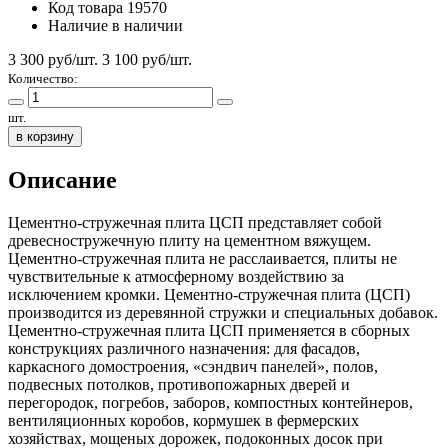
Код товара
19570
Наличие
в наличии
3 300 руб/шт.
3 100
руб/шт.
Количество:
шт.
в корзину
Описание
Цементно-стружечная плита ЦСП представляет собой
древесностружечную плиту на цементном вяжущем.
Цементно-стружечная плита не расслаивается, плиты не
чувствительные к атмосферному воздействию за
исключением кромки. Цементно-стружечная плита (ЦСП)
производится из деревянной стружки и специальных добавок.
Цементно-стружечная плита ЦСП применяется в сборных
конструкциях различного назначения: для фасадов,
каркасного домостроения, «сэндвич панелей», полов,
подвесных потолков, противопожарных дверей и
перегородок, погребов, заборов, компостных контейнеров,
вентиляционных коробов, кормушек в фермерских
хозяйствах, мощеных дорожек, подоконных досок при