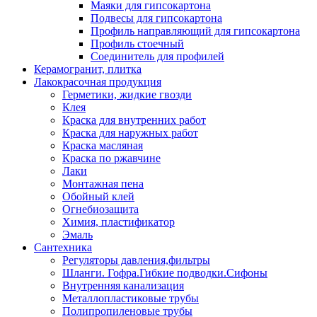
Маяки для гипсокартона
Подвесы для гипсокартона
Профиль направляющий для гипсокартона
Профиль стоечный
Соединитель для профилей
Керамогранит, плитка
Лакокрасочная продукция
Герметики, жидкие гвозди
Клея
Краска для внутренних работ
Краска для наружных работ
Краска масляная
Краска по ржавчине
Лаки
Монтажная пена
Обойный клей
Огнебиозащита
Химия, пластификатор
Эмаль
Сантехника
Регуляторы давления,фильтры
Шланги. Гофра.Гибкие подводки.Сифоны
Внутренняя канализация
Металлопластиковые трубы
Полипропиленовые трубы