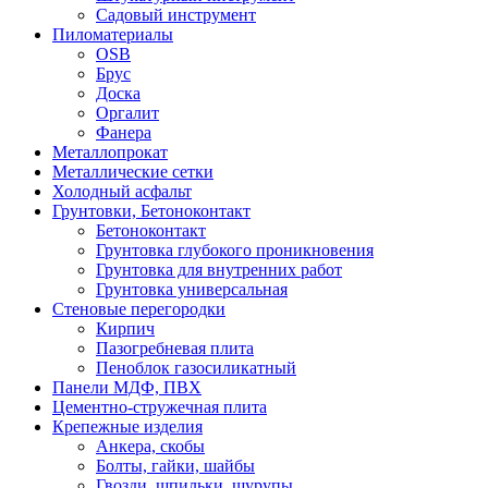
Садовый инструмент
Пиломатериалы
OSB
Брус
Доска
Оргалит
Фанера
Металлопрокат
Металлические сетки
Холодный асфальт
Грунтовки, Бетоноконтакт
Бетоноконтакт
Грунтовка глубокого проникновения
Грунтовка для внутренних работ
Грунтовка универсальная
Стеновые перегородки
Кирпич
Пазогребневая плита
Пеноблок газосиликатный
Панели МДФ, ПВХ
Цементно-стружечная плита
Крепежные изделия
Анкера, скобы
Болты, гайки, шайбы
Гвозди, шпильки, шурупы