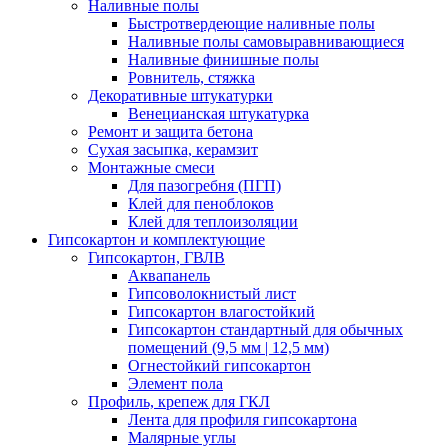
Наливные полы
Быстротвердеющие наливные полы
Наливные полы самовыравнивающиеся
Наливные финишные полы
Ровнитель, стяжка
Декоративные штукатурки
Венецианская штукатурка
Ремонт и защита бетона
Сухая засыпка, керамзит
Монтажные смеси
Для пазогребня (ПГП)
Клей для пеноблоков
Клей для теплоизоляции
Гипсокартон и комплектующие
Гипсокартон, ГВЛВ
Аквапанель
Гипсоволокнистый лист
Гипсокартон влагостойкий
Гипсокартон стандартный для обычных
помещений (9,5 мм | 12,5 мм)
Огнестойкий гипсокартон
Элемент пола
Профиль, крепеж для ГКЛ
Лента для профиля гипсокартона
Малярные углы