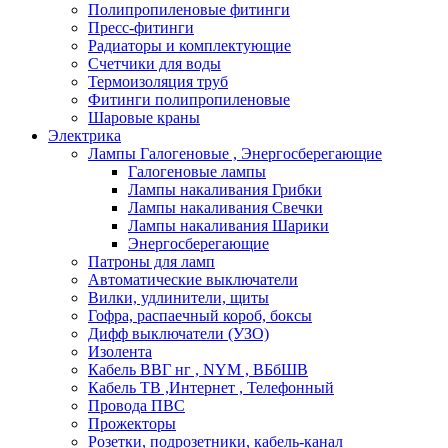
Полипропиленовые фитинги
Пресс-фитинги
Радиаторы и комплектующие
Счетчики для воды
Термоизоляция труб
Фитинги полипропиленовые
Шаровые краны
Электрика
Лампы Галогеновые , Энергосберегающие
Галогеновые лампы
Лампы накаливания Грибки
Лампы накаливания Свечки
Лампы накаливания Шарики
Энергосберегающие
Патроны для ламп
Автоматические выключатели
Вилки, удлинители, щиты
Гофра, распаечный короб, боксы
Дифф выключатели (УЗО)
Изолента
Кабель ВВГ нг , NYM , ВБбШВ
Кабель ТВ ,Интернет , Телефонный
Провода ПВС
Прожекторы
Розетки, подрозетники, кабель-канал