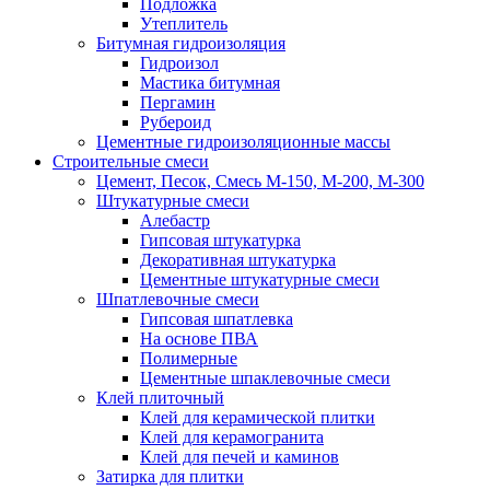
Подложка
Утеплитель
Битумная гидроизоляция
Гидроизол
Мастика битумная
Пергамин
Рубероид
Цементные гидроизоляционные массы
Строительные смеси
Цемент, Песок, Смесь М-150, М-200, М-300
Штукатурные смеси
Алебастр
Гипсовая штукатурка
Декоративная штукатурка
Цементные штукатурные смеси
Шпатлевочные смеси
Гипсовая шпатлевка
На основе ПВА
Полимерные
Цементные шпаклевочные смеси
Клей плиточный
Клей для керамической плитки
Клей для керамогранита
Клей для печей и каминов
Затирка для плитки