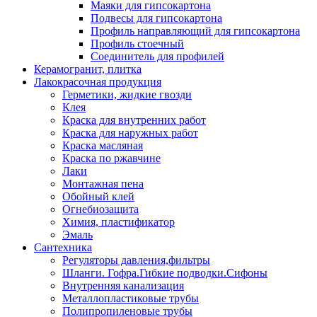
Маяки для гипсокартона
Подвесы для гипсокартона
Профиль направляющий для гипсокартона
Профиль стоечный
Соединитель для профилей
Керамогранит, плитка
Лакокрасочная продукция
Герметики, жидкие гвозди
Клея
Краска для внутренних работ
Краска для наружных работ
Краска масляная
Краска по ржавчине
Лаки
Монтажная пена
Обойный клей
Огнебиозащита
Химия, пластификатор
Эмаль
Сантехника
Регуляторы давления,фильтры
Шланги. Гофра.Гибкие подводки.Сифоны
Внутренняя канализация
Металлопластиковые трубы
Полипропиленовые трубы