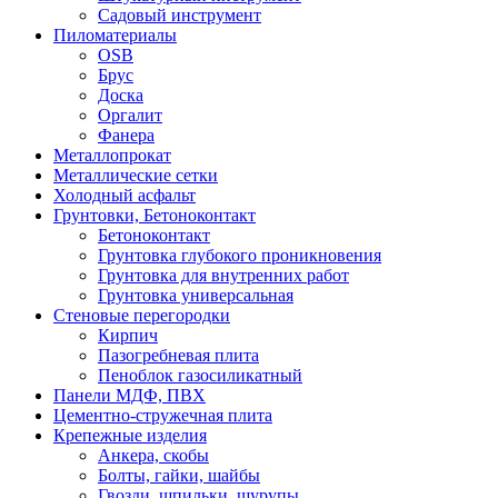
Садовый инструмент
Пиломатериалы
OSB
Брус
Доска
Оргалит
Фанера
Металлопрокат
Металлические сетки
Холодный асфальт
Грунтовки, Бетоноконтакт
Бетоноконтакт
Грунтовка глубокого проникновения
Грунтовка для внутренних работ
Грунтовка универсальная
Стеновые перегородки
Кирпич
Пазогребневая плита
Пеноблок газосиликатный
Панели МДФ, ПВХ
Цементно-стружечная плита
Крепежные изделия
Анкера, скобы
Болты, гайки, шайбы
Гвозди, шпильки, шурупы