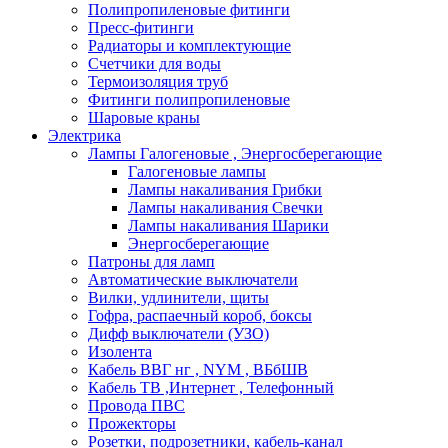
Полипропиленовые фитинги
Пресс-фитинги
Радиаторы и комплектующие
Счетчики для воды
Термоизоляция труб
Фитинги полипропиленовые
Шаровые краны
Электрика
Лампы Галогеновые , Энергосберегающие
Галогеновые лампы
Лампы накаливания Грибки
Лампы накаливания Свечки
Лампы накаливания Шарики
Энергосберегающие
Патроны для ламп
Автоматические выключатели
Вилки, удлинители, щиты
Гофра, распаечный короб, боксы
Дифф выключатели (УЗО)
Изолента
Кабель ВВГ нг , NYM , ВБбШВ
Кабель ТВ ,Интернет , Телефонный
Провода ПВС
Прожекторы
Розетки, подрозетники, кабель-канал