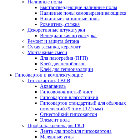
Наливные полы
Быстротвердеющие наливные полы
Наливные полы самовыравнивающиеся
Наливные финишные полы
Ровнитель, стяжка
Декоративные штукатурки
Венецианская штукатурка
Ремонт и защита бетона
Сухая засыпка, керамзит
Монтажные смеси
Для пазогребня (ПГП)
Клей для пеноблоков
Клей для теплоизоляции
Гипсокартон и комплектующие
Гипсокартон, ГВЛВ
Аквапанель
Гипсоволокнистый лист
Гипсокартон влагостойкий
Гипсокартон стандартный для обычных
помещений (9,5 мм | 12,5 мм)
Огнестойкий гипсокартон
Элемент пола
Профиль, крепеж для ГКЛ
Лента для профиля гипсокартона
Малярные углы