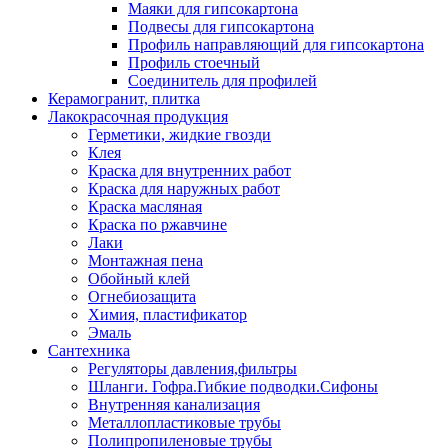
Маяки для гипсокартона
Подвесы для гипсокартона
Профиль направляющий для гипсокартона
Профиль стоечный
Соединитель для профилей
Керамогранит, плитка
Лакокрасочная продукция
Герметики, жидкие гвозди
Клея
Краска для внутренних работ
Краска для наружных работ
Краска масляная
Краска по ржавчине
Лаки
Монтажная пена
Обойный клей
Огнебиозащита
Химия, пластификатор
Эмаль
Сантехника
Регуляторы давления,фильтры
Шланги. Гофра.Гибкие подводки.Сифоны
Внутренняя канализация
Металлопластиковые трубы
Полипропиленовые трубы