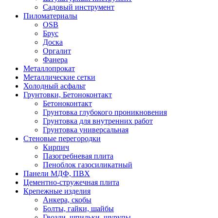
Садовый инструмент
Пиломатериалы
OSB
Брус
Доска
Оргалит
Фанера
Металлопрокат
Металлические сетки
Холодный асфальт
Грунтовки, Бетоноконтакт
Бетоноконтакт
Грунтовка глубокого проникновения
Грунтовка для внутренних работ
Грунтовка универсальная
Стеновые перегородки
Кирпич
Пазогребневая плита
Пеноблок газосиликатный
Панели МДФ, ПВХ
Цементно-стружечная плита
Крепежные изделия
Анкера, скобы
Болты, гайки, шайбы
Гвозди, шпильки, шурупы