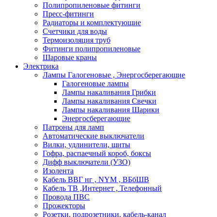
Полипропиленовые фитинги
Пресс-фитинги
Радиаторы и комплектующие
Счетчики для воды
Термоизоляция труб
Фитинги полипропиленовые
Шаровые краны
Электрика
Лампы Галогеновые , Энергосберегающие
Галогеновые лампы
Лампы накаливания Грибки
Лампы накаливания Свечки
Лампы накаливания Шарики
Энергосберегающие
Патроны для ламп
Автоматические выключатели
Вилки, удлинители, щиты
Гофра, распаечный короб, боксы
Дифф выключатели (УЗО)
Изолента
Кабель ВВГ нг , NYM , ВБбШВ
Кабель ТВ ,Интернет , Телефонный
Провода ПВС
Прожекторы
Розетки, подрозетники, кабель-канал