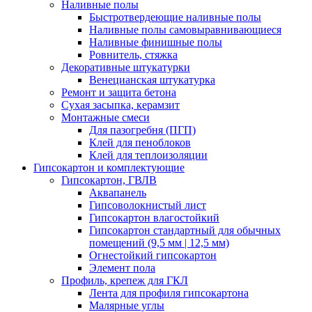
Наливные полы
Быстротвердеющие наливные полы
Наливные полы самовыравнивающиеся
Наливные финишные полы
Ровнитель, стяжка
Декоративные штукатурки
Венецианская штукатурка
Ремонт и защита бетона
Сухая засыпка, керамзит
Монтажные смеси
Для пазогребня (ПГП)
Клей для пеноблоков
Клей для теплоизоляции
Гипсокартон и комплектующие
Гипсокартон, ГВЛВ
Аквапанель
Гипсоволокнистый лист
Гипсокартон влагостойкий
Гипсокартон стандартный для обычных
помещений (9,5 мм | 12,5 мм)
Огнестойкий гипсокартон
Элемент пола
Профиль, крепеж для ГКЛ
Лента для профиля гипсокартона
Малярные углы