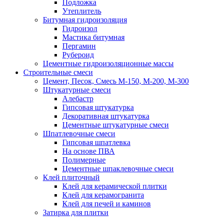
Подложка
Утеплитель
Битумная гидроизоляция
Гидроизол
Мастика битумная
Пергамин
Рубероид
Цементные гидроизоляционные массы
Строительные смеси
Цемент, Песок, Смесь М-150, М-200, М-300
Штукатурные смеси
Алебастр
Гипсовая штукатурка
Декоративная штукатурка
Цементные штукатурные смеси
Шпатлевочные смеси
Гипсовая шпатлевка
На основе ПВА
Полимерные
Цементные шпаклевочные смеси
Клей плиточный
Клей для керамической плитки
Клей для керамогранита
Клей для печей и каминов
Затирка для плитки