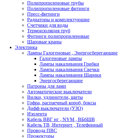
Полипропиленовые трубы
Полипропиленовые фитинги
Пресс-фитинги
Радиаторы и комплектующие
Счетчики для воды
Термоизоляция труб
Фитинги полипропиленовые
Шаровые краны
Электрика
Лампы Галогеновые , Энергосберегающие
Галогеновые лампы
Лампы накаливания Грибки
Лампы накаливания Свечки
Лампы накаливания Шарики
Энергосберегающие
Патроны для ламп
Автоматические выключатели
Вилки, удлинители, щиты
Гофра, распаечный короб, боксы
Дифф выключатели (УЗО)
Изолента
Кабель ВВГ нг , NYM , ВБбШВ
Кабель ТВ ,Интернет , Телефонный
Провода ПВС
Прожекторы