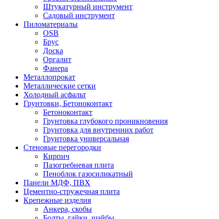
Штукатурный инструмент
Садовый инструмент
Пиломатериалы
OSB
Брус
Доска
Оргалит
Фанера
Металлопрокат
Металлические сетки
Холодный асфальт
Грунтовки, Бетоноконтакт
Бетоноконтакт
Грунтовка глубокого проникновения
Грунтовка для внутренних работ
Грунтовка универсальная
Стеновые перегородки
Кирпич
Пазогребневая плита
Пеноблок газосиликатный
Панели МДФ, ПВХ
Цементно-стружечная плита
Крепежные изделия
Анкера, скобы
Болты, гайки, шайбы