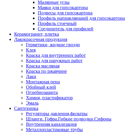
Малярные углы
Маяки для гипсокартона
Подвесы для гипсокартона
Профиль направляющий для гипсокартона
Профиль стоечный
Соединитель для профилей
Керамогранит, плитка
Лакокрасочная продукция
Герметики, жидкие гвозди
Клея
Краска для внутренних работ
Краска для наружных работ
Краска масляная
Краска по ржавчине
Лаки
Монтажная пена
Обойный клей
Огнебиозащита
Химия, пластификатор
Эмаль
Сантехника
Регуляторы давления,фильтры
Шланги. Гофра.Гибкие подводки.Сифоны
Внутренняя канализация
Металлопластиковые трубы