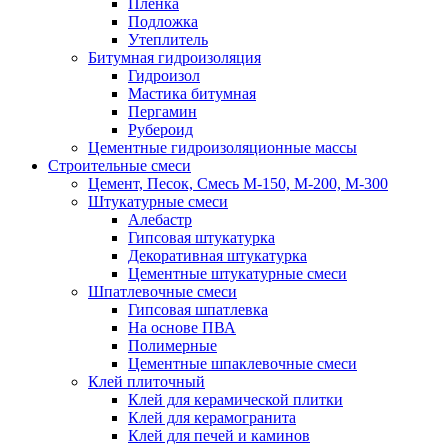
Пленка
Подложка
Утеплитель
Битумная гидроизоляция
Гидроизол
Мастика битумная
Пергамин
Рубероид
Цементные гидроизоляционные массы
Строительные смеси
Цемент, Песок, Смесь М-150, М-200, М-300
Штукатурные смеси
Алебастр
Гипсовая штукатурка
Декоративная штукатурка
Цементные штукатурные смеси
Шпатлевочные смеси
Гипсовая шпатлевка
На основе ПВА
Полимерные
Цементные шпаклевочные смеси
Клей плиточный
Клей для керамической плитки
Клей для керамогранита
Клей для печей и каминов