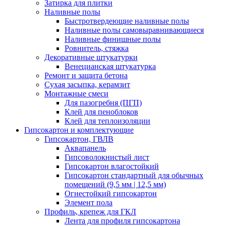
Затирка для плитки
Наливные полы
Быстротвердеющие наливные полы
Наливные полы самовыравнивающиеся
Наливные финишные полы
Ровнитель, стяжка
Декоративные штукатурки
Венецианская штукатурка
Ремонт и защита бетона
Сухая засыпка, керамзит
Монтажные смеси
Для пазогребня (ПГП)
Клей для пеноблоков
Клей для теплоизоляции
Гипсокартон и комплектующие
Гипсокартон, ГВЛВ
Аквапанель
Гипсоволокнистый лист
Гипсокартон влагостойкий
Гипсокартон стандартный для обычных
помещений (9,5 мм | 12,5 мм)
Огнестойкий гипсокартон
Элемент пола
Профиль, крепеж для ГКЛ
Лента для профиля гипсокартона