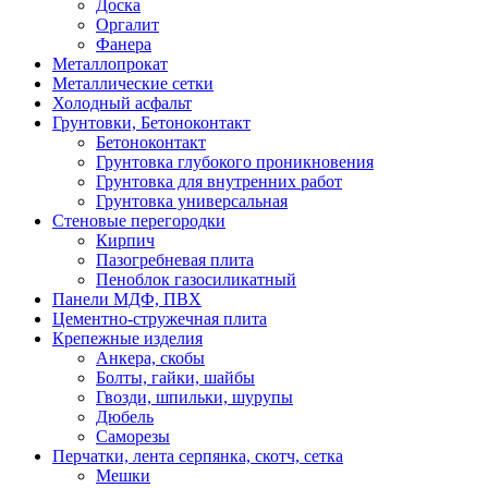
Доска
Оргалит
Фанера
Металлопрокат
Металлические сетки
Холодный асфальт
Грунтовки, Бетоноконтакт
Бетоноконтакт
Грунтовка глубокого проникновения
Грунтовка для внутренних работ
Грунтовка универсальная
Стеновые перегородки
Кирпич
Пазогребневая плита
Пеноблок газосиликатный
Панели МДФ, ПВХ
Цементно-стружечная плита
Крепежные изделия
Анкера, скобы
Болты, гайки, шайбы
Гвозди, шпильки, шурупы
Дюбель
Саморезы
Перчатки, лента серпянка, скотч, сетка
Мешки