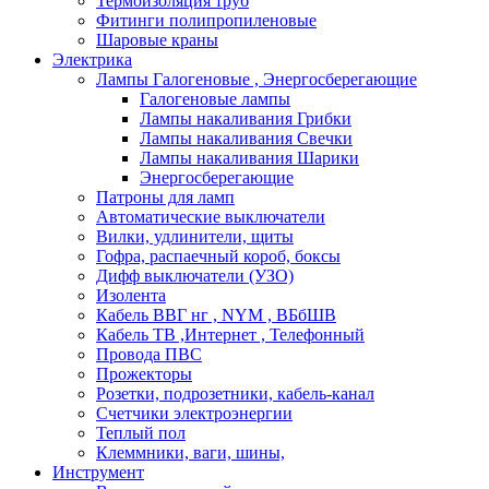
Термоизоляция труб
Фитинги полипропиленовые
Шаровые краны
Электрика
Лампы Галогеновые , Энергосберегающие
Галогеновые лампы
Лампы накаливания Грибки
Лампы накаливания Свечки
Лампы накаливания Шарики
Энергосберегающие
Патроны для ламп
Автоматические выключатели
Вилки, удлинители, щиты
Гофра, распаечный короб, боксы
Дифф выключатели (УЗО)
Изолента
Кабель ВВГ нг , NYM , ВБбШВ
Кабель ТВ ,Интернет , Телефонный
Провода ПВС
Прожекторы
Розетки, подрозетники, кабель-канал
Счетчики электроэнергии
Теплый пол
Клеммники, ваги, шины,
Инструмент