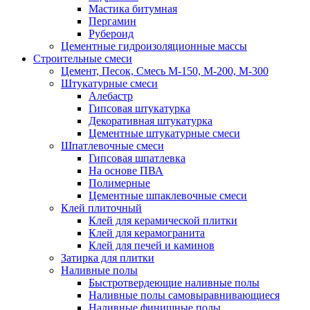
Мастика битумная
Пергамин
Рубероид
Цементные гидроизоляционные массы
Строительные смеси
Цемент, Песок, Смесь М-150, М-200, М-300
Штукатурные смеси
Алебастр
Гипсовая штукатурка
Декоративная штукатурка
Цементные штукатурные смеси
Шпатлевочные смеси
Гипсовая шпатлевка
На основе ПВА
Полимерные
Цементные шпаклевочные смеси
Клей плиточный
Клей для керамической плитки
Клей для керамогранита
Клей для печей и каминов
Затирка для плитки
Наливные полы
Быстротвердеющие наливные полы
Наливные полы самовыравнивающиеся
Наливные финишные полы