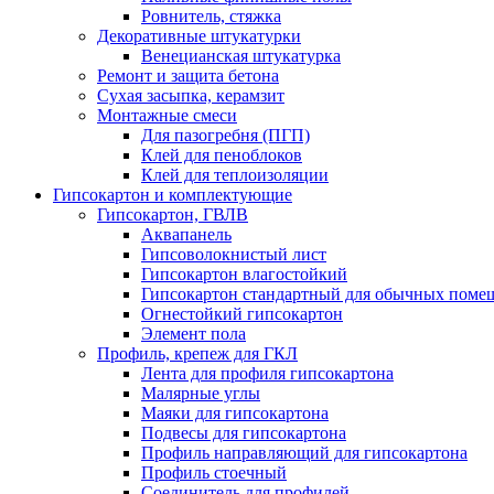
Ровнитель, стяжка
Декоративные штукатурки
Венецианская штукатурка
Ремонт и защита бетона
Сухая засыпка, керамзит
Монтажные смеси
Для пазогребня (ПГП)
Клей для пеноблоков
Клей для теплоизоляции
Гипсокартон и комплектующие
Гипсокартон, ГВЛВ
Аквапанель
Гипсоволокнистый лист
Гипсокартон влагостойкий
Гипсокартон стандартный для обычных помеще
Огнестойкий гипсокартон
Элемент пола
Профиль, крепеж для ГКЛ
Лента для профиля гипсокартона
Малярные углы
Маяки для гипсокартона
Подвесы для гипсокартона
Профиль направляющий для гипсокартона
Профиль стоечный
Соединитель для профилей