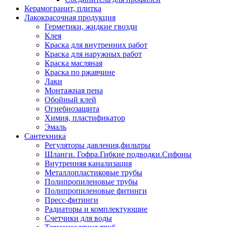
Керамогранит, плитка
Лакокрасочная продукция
Герметики, жидкие гвозди
Клея
Краска для внутренних работ
Краска для наружных работ
Краска масляная
Краска по ржавчине
Лаки
Монтажная пена
Обойный клей
Огнебиозащита
Химия, пластификатор
Эмаль
Сантехника
Регуляторы давления,фильтры
Шланги. Гофра.Гибкие подводки.Сифоны
Внутренняя канализация
Металлопластиковые трубы
Полипропиленовые трубы
Полипропиленовые фитинги
Пресс-фитинги
Радиаторы и комплектующие
Счетчики для воды