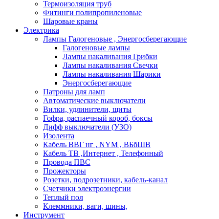
Термоизоляция труб
Фитинги полипропиленовые
Шаровые краны
Электрика
Лампы Галогеновые , Энергосберегающие
Галогеновые лампы
Лампы накаливания Грибки
Лампы накаливания Свечки
Лампы накаливания Шарики
Энергосберегающие
Патроны для ламп
Автоматические выключатели
Вилки, удлинители, щиты
Гофра, распаечный короб, боксы
Дифф выключатели (УЗО)
Изолента
Кабель ВВГ нг , NYM , ВБбШВ
Кабель ТВ ,Интернет , Телефонный
Провода ПВС
Прожекторы
Розетки, подрозетники, кабель-канал
Счетчики электроэнергии
Теплый пол
Клеммники, ваги, шины,
Инструмент