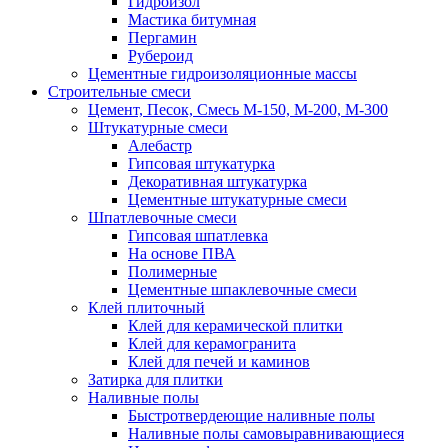
Гидроизол
Мастика битумная
Пергамин
Рубероид
Цементные гидроизоляционные массы
Строительные смеси
Цемент, Песок, Смесь М-150, М-200, М-300
Штукатурные смеси
Алебастр
Гипсовая штукатурка
Декоративная штукатурка
Цементные штукатурные смеси
Шпатлевочные смеси
Гипсовая шпатлевка
На основе ПВА
Полимерные
Цементные шпаклевочные смеси
Клей плиточный
Клей для керамической плитки
Клей для керамогранита
Клей для печей и каминов
Затирка для плитки
Наливные полы
Быстротвердеющие наливные полы
Наливные полы самовыравнивающиеся