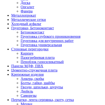
Доска
Оргалит
Фанера
Металлопрокат
Металлические сетки
Холодный асфальт
Грунтовки, Бетоноконтакт
Бетоноконтакт
Грунтовка глубокого проникновения
Грунтовка для внутренних работ
Грунтовка универсальная
Стеновые перегородки
Кирпич
Пазогребневая плита
Пеноблок газосиликатный
Панели МДФ, ПВХ
Цементно-стружечная плита
Крепежные изделия
Анкера, скобы
Болты, гайки, шайбы
Гвозди, шпильки, шурупы
Дюбель
Саморезы
Перчатки, лента серпянка, скотч, сетка
Мешки