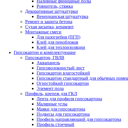
Наливные финишные полы
Ровнитель, стяжка
Декоративные штукатурки
Венецианская штукатурка
Ремонт и защита бетона
Сухая засыпка, керамзит
Монтажные смеси
Для пазогребня (ПГП)
Клей для пеноблоков
Клей для теплоизоляции
Гипсокартон и комплектующие
Гипсокартон, ГВЛВ
Аквапанель
Гипсоволокнистый лист
Гипсокартон влагостойкий
Гипсокартон стандартный для обычных помеще
Огнестойкий гипсокартон
Элемент пола
Профиль, крепеж для ГКЛ
Лента для профиля гипсокартона
Малярные углы
Маяки для гипсокартона
Подвесы для гипсокартона
Профиль направляющий для гипсокартона
Профиль стоечный