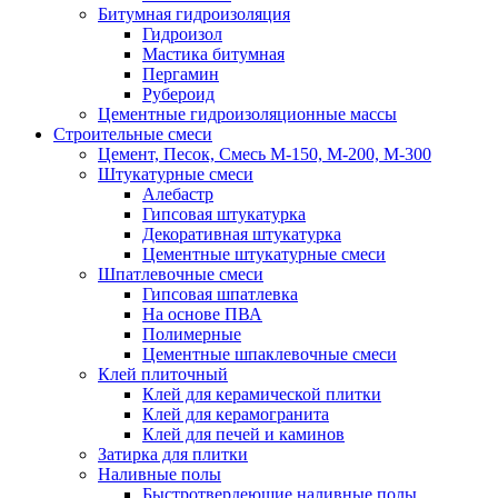
Битумная гидроизоляция
Гидроизол
Мастика битумная
Пергамин
Рубероид
Цементные гидроизоляционные массы
Строительные смеси
Цемент, Песок, Смесь М-150, М-200, М-300
Штукатурные смеси
Алебастр
Гипсовая штукатурка
Декоративная штукатурка
Цементные штукатурные смеси
Шпатлевочные смеси
Гипсовая шпатлевка
На основе ПВА
Полимерные
Цементные шпаклевочные смеси
Клей плиточный
Клей для керамической плитки
Клей для керамогранита
Клей для печей и каминов
Затирка для плитки
Наливные полы
Быстротвердеющие наливные полы