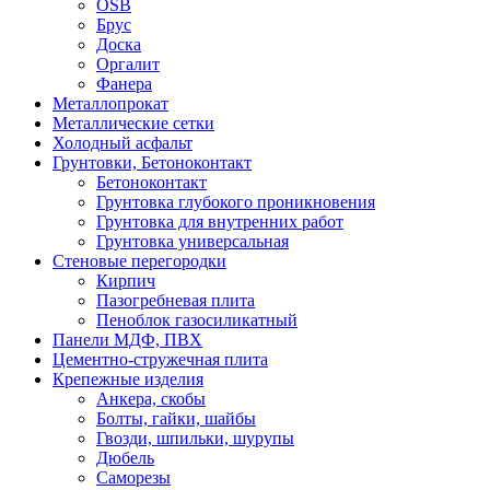
OSB
Брус
Доска
Оргалит
Фанера
Металлопрокат
Металлические сетки
Холодный асфальт
Грунтовки, Бетоноконтакт
Бетоноконтакт
Грунтовка глубокого проникновения
Грунтовка для внутренних работ
Грунтовка универсальная
Стеновые перегородки
Кирпич
Пазогребневая плита
Пеноблок газосиликатный
Панели МДФ, ПВХ
Цементно-стружечная плита
Крепежные изделия
Анкера, скобы
Болты, гайки, шайбы
Гвозди, шпильки, шурупы
Дюбель
Саморезы