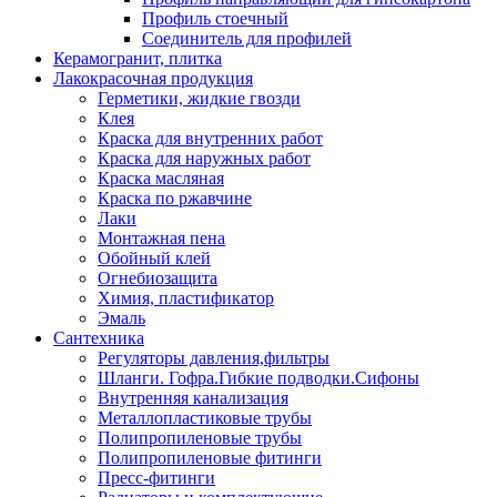
Профиль стоечный
Соединитель для профилей
Керамогранит, плитка
Лакокрасочная продукция
Герметики, жидкие гвозди
Клея
Краска для внутренних работ
Краска для наружных работ
Краска масляная
Краска по ржавчине
Лаки
Монтажная пена
Обойный клей
Огнебиозащита
Химия, пластификатор
Эмаль
Сантехника
Регуляторы давления,фильтры
Шланги. Гофра.Гибкие подводки.Сифоны
Внутренняя канализация
Металлопластиковые трубы
Полипропиленовые трубы
Полипропиленовые фитинги
Пресс-фитинги