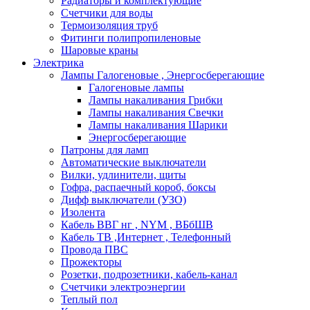
Радиаторы и комплектующие
Счетчики для воды
Термоизоляция труб
Фитинги полипропиленовые
Шаровые краны
Электрика
Лампы Галогеновые , Энергосберегающие
Галогеновые лампы
Лампы накаливания Грибки
Лампы накаливания Свечки
Лампы накаливания Шарики
Энергосберегающие
Патроны для ламп
Автоматические выключатели
Вилки, удлинители, щиты
Гофра, распаечный короб, боксы
Дифф выключатели (УЗО)
Изолента
Кабель ВВГ нг , NYM , ВБбШВ
Кабель ТВ ,Интернет , Телефонный
Провода ПВС
Прожекторы
Розетки, подрозетники, кабель-канал
Счетчики электроэнергии
Теплый пол