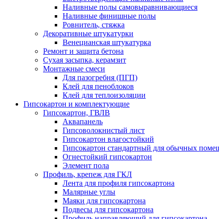
Наливные полы самовыравнивающиеся
Наливные финишные полы
Ровнитель, стяжка
Декоративные штукатурки
Венецианская штукатурка
Ремонт и защита бетона
Сухая засыпка, керамзит
Монтажные смеси
Для пазогребня (ПГП)
Клей для пеноблоков
Клей для теплоизоляции
Гипсокартон и комплектующие
Гипсокартон, ГВЛВ
Аквапанель
Гипсоволокнистый лист
Гипсокартон влагостойкий
Гипсокартон стандартный для обычных помеще
Огнестойкий гипсокартон
Элемент пола
Профиль, крепеж для ГКЛ
Лента для профиля гипсокартона
Малярные углы
Маяки для гипсокартона
Подвесы для гипсокартона
Профиль направляющий для гипсокартона